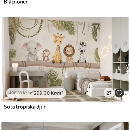
Blå pioner
299
.00
Kr
/m²
27
498
.33
Kr
/m²
Söta tropiska djur