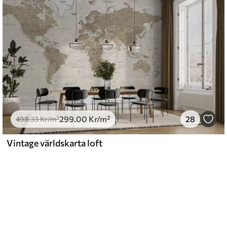
299
.00
Kr
/m²
28
498
.33
Kr
/m²
Vintage världskarta loft