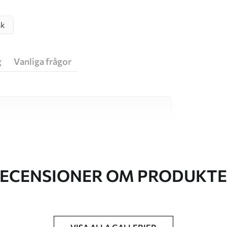
sk
g
Vanliga frågor
va material, vart och ett anpassat för olika rum
on finns nedan eller under
ECENSIONER OM PRODUKT