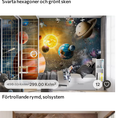
Svarta hexagoner och grönt sken
299
.00
Kr
/m²
12
498
.33
Kr
/m²
Förtrollande rymd, solsystem