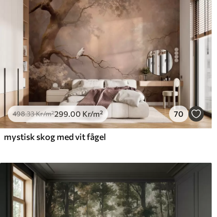
299
.00
Kr
/m²
70
498
.33
Kr
/m²
mystisk skog med vit fågel