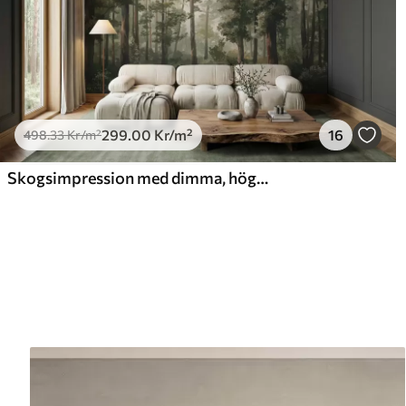
299
.00
Kr
/m²
16
498
.33
Kr
/m²
Skogsimpression med dimma, höga träd och en stig