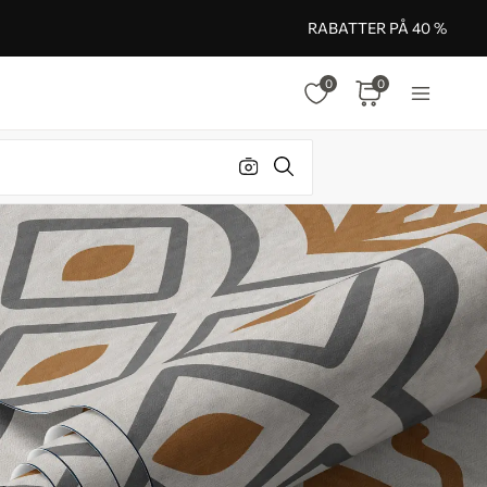
RABATTER PÅ 40 %
0
0