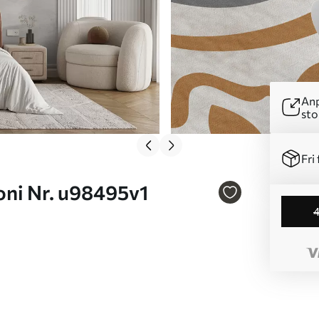
Anp
sto
Fri 
symfoni Nr. u98495v1