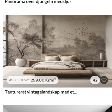
Panorama över djungeln med djur
299
.00
Kr
/m²
42
498
.33
Kr
/m²
Texturerat vintagelandskap med ett träd nära en flod och en molnig himmel, naturkonst i sepiatoner