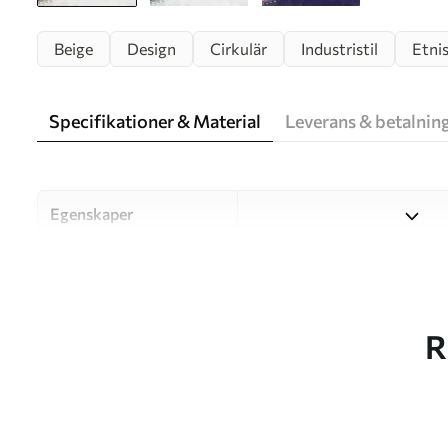
Beige
Design
Cirkulär
Industristil
Etni
Specifikationer & Material
Leverans & betalnin
Egenskaper
Material
Välj mellan tre högkvalitati
och budgetar. Mer informati
kundanpassningsprocessen.
R
Författaren
UWALLS
Artikelnummer
u98495v1