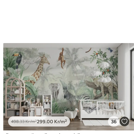
299
.00
Kr
/m²
36
498
.33
Kr
/m²