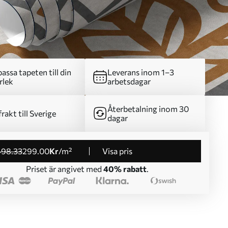
assa tapeten till din
Leverans inom 1–3
rlek
arbetsdagar
Återbetalning inom 30
frakt till Sverige
dagar
498
.33
299
.00
Kr
/m²
Visa pris
Priset är angivet med
40% rabatt
.