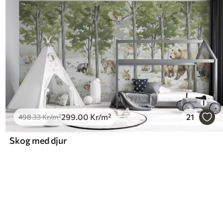
299
.00
Kr
/m²
21
498
.33
Kr
/m²
Skog med djur