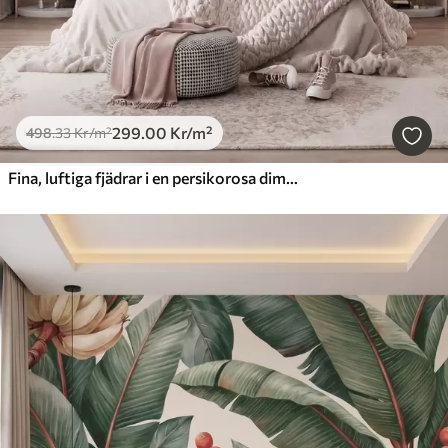
299
.00
Kr
/m²
498
.33
Kr
/m²
Fina, luftiga fjädrar i en persikorosa dimma med skimmer