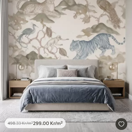
299
.00
Kr
/m²
498
.33
Kr
/m²