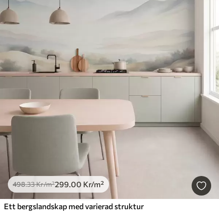
299
.00
Kr
/m²
498
.33
Kr
/m²
Ett bergslandskap med varierad struktur