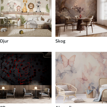
Djur
Skog