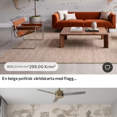
299
.00
Kr
/m²
498
.33
Kr
/m²
En beige politisk världskarta med flaggor på engelska