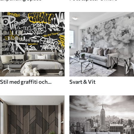
Stil med graffiti och
Svart & Vit
gatukonst