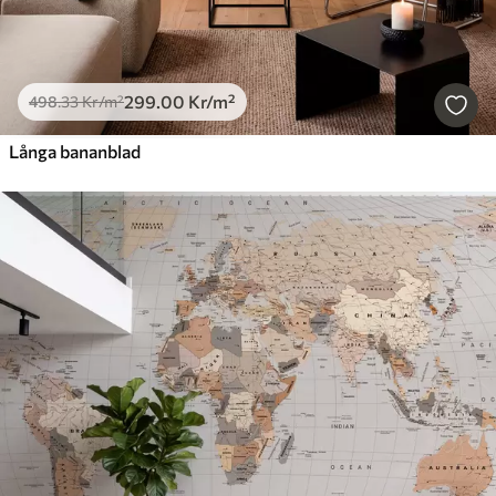
299
.00
Kr
/m²
498
.33
Kr
/m²
Långa bananblad