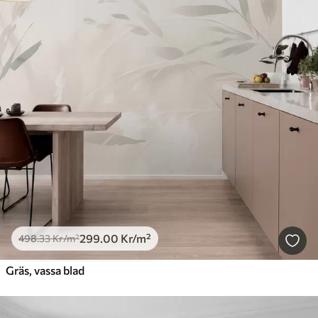
299
.00
Kr
/m²
498
.33
Kr
/m²
Gräs, vassa blad