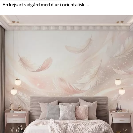
En kejsarträdgård med djur i orientalisk stil – apa, leopard, tiger, påfågel och häger