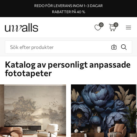
REDO FÖR LEVERANS INOM 1–3 DAGAR
RABATTER PÅ 40 %
0
0
Katalog av personligt anpassade
fototapeter