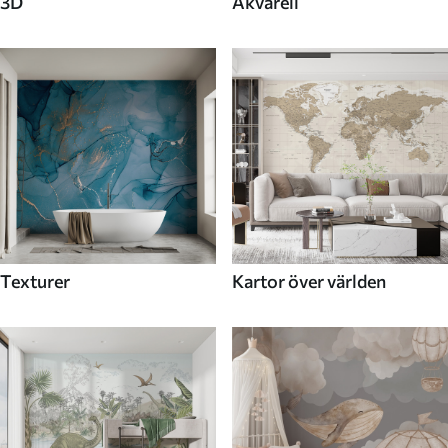
3D
Akvarell
Texturer
Kartor över världen