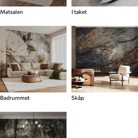
Matsalen
I taket
Badrummet
Skåp