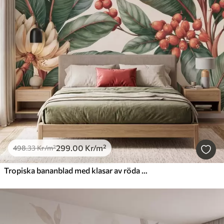
299
.00
Kr
/m²
498
.33
Kr
/m²
Tropiska bananblad med klasar av röda kaffebär, i akvarellstil