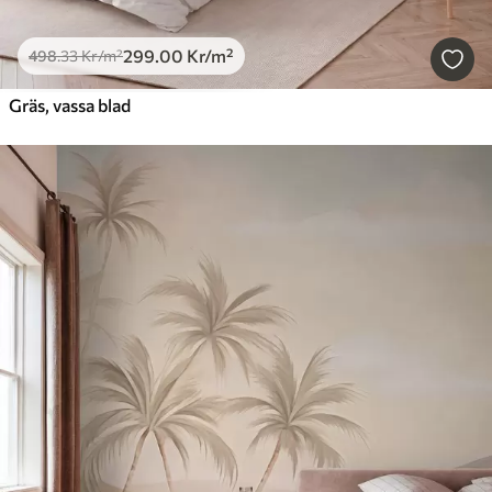
299
.00
Kr
/m²
498
.33
Kr
/m²
Gräs, vassa blad