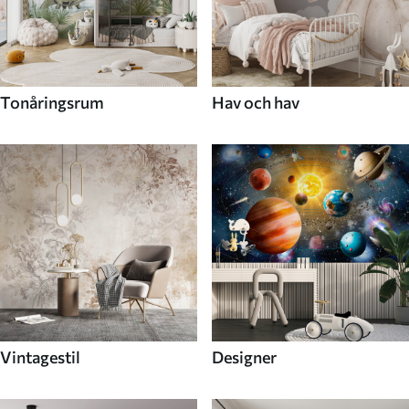
Tonåringsrum
Hav och hav
Vintagestil
Designer