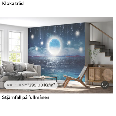
Kloka träd
299
.00
Kr
/m²
498
.33
Kr
/m²
Stjärnfall på fullmånen