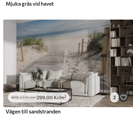
Mjuka gräs vid havet
299
.00
Kr
/m²
2
498
.33
Kr
/m²
Vägen till sandstranden