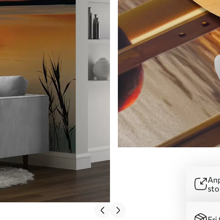
Anp
sto
Fri 