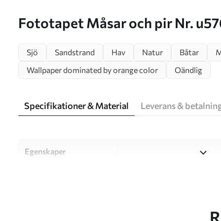
Fototapet Måsar och pir Nr. u
Sjö
Sandstrand
Hav
Natur
Båtar
M
Wallpaper dominated by orange color
Oändlig
Specifikationer & Material
Leverans & betalnin
Egenskaper
Material
Välj mellan tre högkvalitati
och budgetar. Mer informati
kundanpassningsprocessen.
R