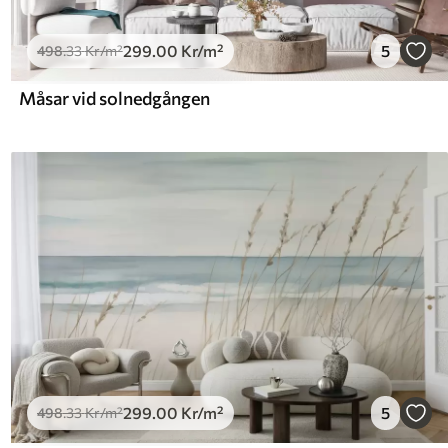
299
.00
Kr
/m²
5
498
.33
Kr
/m²
Måsar vid solnedgången
299
.00
Kr
/m²
5
498
.33
Kr
/m²