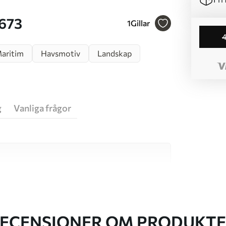
57673
1
Gillar
aritim
Havsmotiv
Landskap
g
Vanliga frågor
va material, vart och ett anpassat för olika rum
on finns nedan eller under
ECENSIONER OM PRODUKT