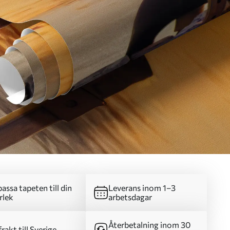
assa tapeten till din
Leverans inom 1–3
rlek
arbetsdagar
Återbetalning inom 30
frakt till Sverige