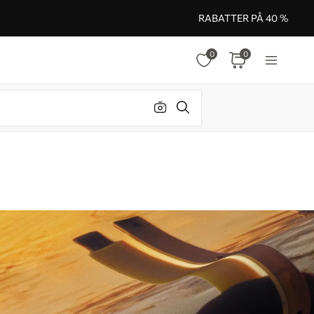
RABATTER PÅ 40 %
0
0