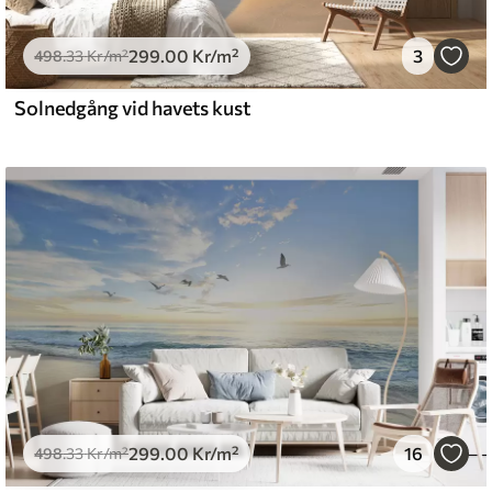
299
.00
Kr
/m²
3
l and Stick
498
.33
Kr
/m²
0
.00
540
.00
Kr
/m²
Solnedgång vid havets kust
299
.00
Kr
/m²
16
498
.33
Kr
/m²