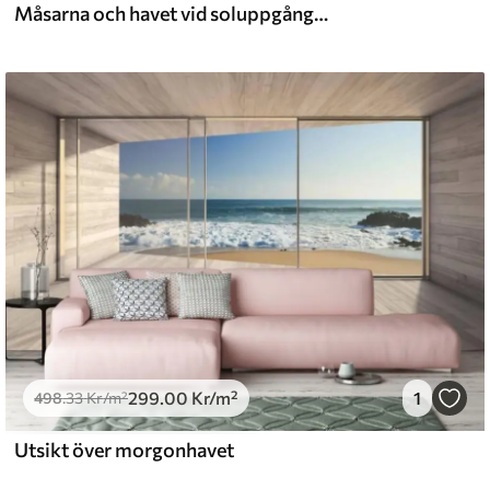
Måsarna och havet vid soluppgången
299
.00
Kr
/m²
1
498
.33
Kr
/m²
Utsikt över morgonhavet