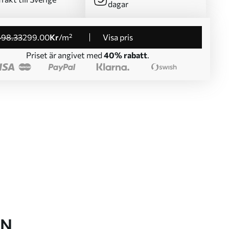
dagar
498
.33
299
.00
Kr
/m²
Visa pris
Priset är angivet med
40% rabatt
.
EN