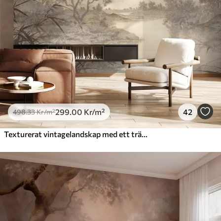
299
.00
Kr
/m²
42
498
.33
Kr
/m²
Texturerat vintagelandskap med ett träd nära en flod och en molnig himmel, naturkonst i sepiatoner