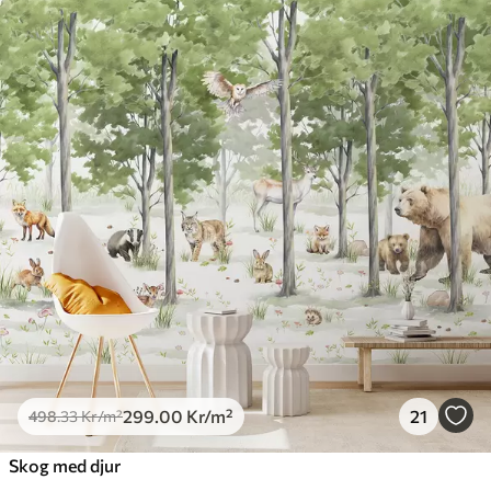
299
.00
Kr
/m²
21
498
.33
Kr
/m²
Skog med djur