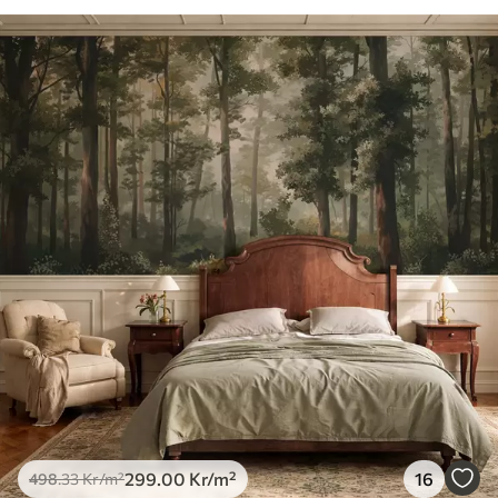
299
.00
Kr
/m²
16
498
.33
Kr
/m²