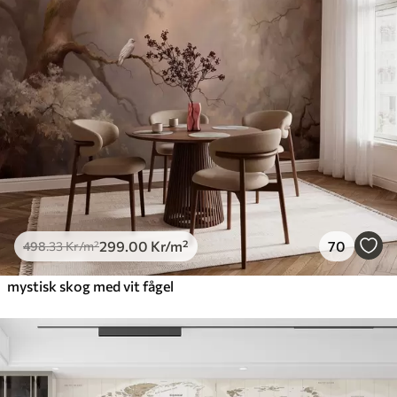
299
.00
Kr
/m²
70
498
.33
Kr
/m²
mystisk skog med vit fågel