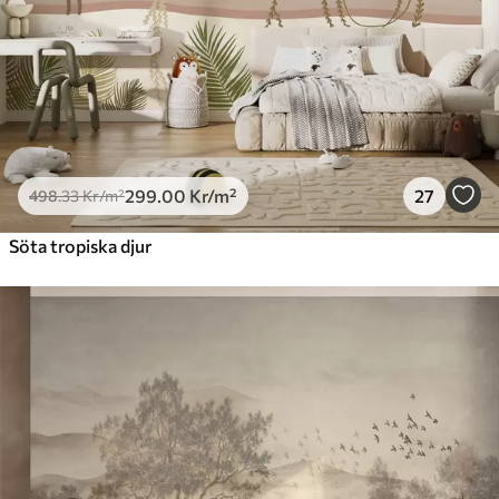
299
.00
Kr
/m²
27
498
.33
Kr
/m²
Söta tropiska djur