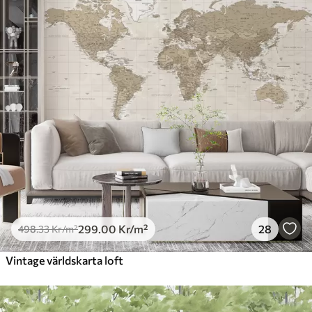
299
.00
Kr
/m²
28
498
.33
Kr
/m²
Vintage världskarta loft