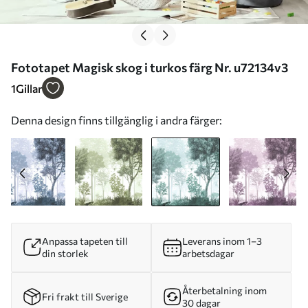
Fototapet Magisk skog i turkos färg Nr. u72134v3
1
Gillar
Denna design finns tillgänglig i andra färger:
Anpassa tapeten till
Leverans inom 1–3
din storlek
arbetsdagar
Återbetalning inom
Fri frakt till Sverige
30 dagar