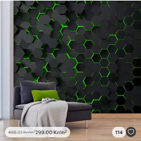
Standard
498
.33
299
.00
Kr
/m²
Premium
631
.67
379
.00
Kr
/m²
Premiumvinyl
725
.00
435
.00
Kr
/m²
Peel and Stick
900
.00
540
.00
Kr
/m²
299
.00
Kr
/m²
114
498
.33
Kr
/m²