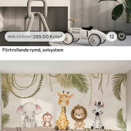
299
.00
Kr
/m²
12
498
.33
Kr
/m²
Förtrollande rymd, solsystem