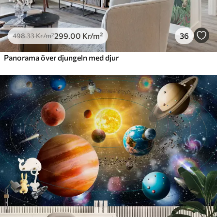
299
.00
Kr
/m²
36
498
.33
Kr
/m²
Panorama över djungeln med djur