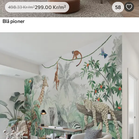
299
.00
Kr
/m²
58
498
.33
Kr
/m²
Blå pioner