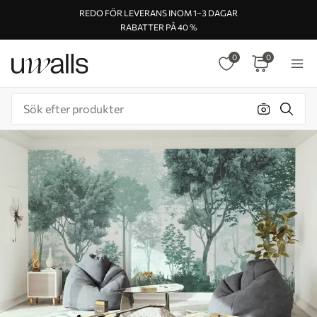
REDO FÖR LEVERANS INOM 1–3 DAGAR
RABATTER PÅ 40 %
0
0