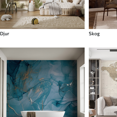
Djur
Skog