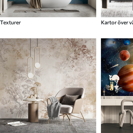
Texturer
Kartor över v