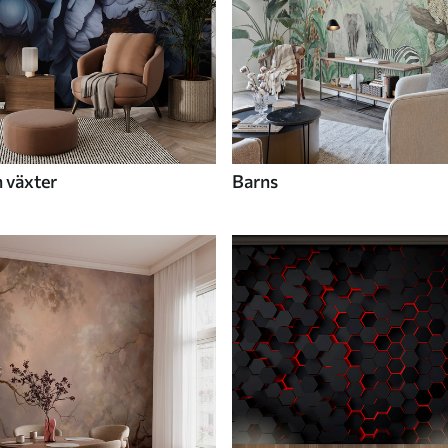
 växter
Barns