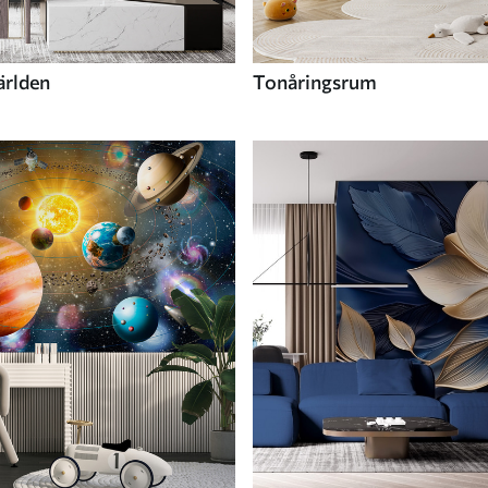
ärlden
Tonåringsrum