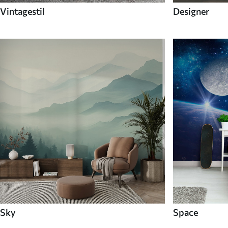
Vintagestil
Designer
Sky
Space