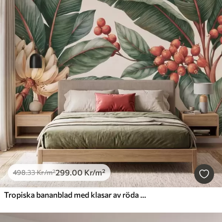
299
.00
Kr
/m²
498
.33
Kr
/m²
Tropiska bananblad med klasar av röda kaffebär, i akvarellstil