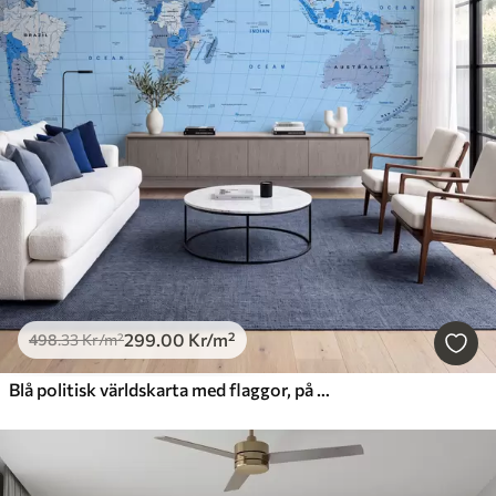
299
.00
Kr
/m²
498
.33
Kr
/m²
Blå politisk världskarta med flaggor, på engelska