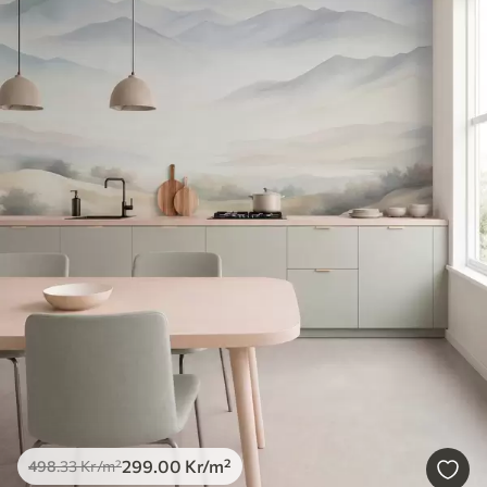
299
.00
Kr
/m²
498
.33
Kr
/m²