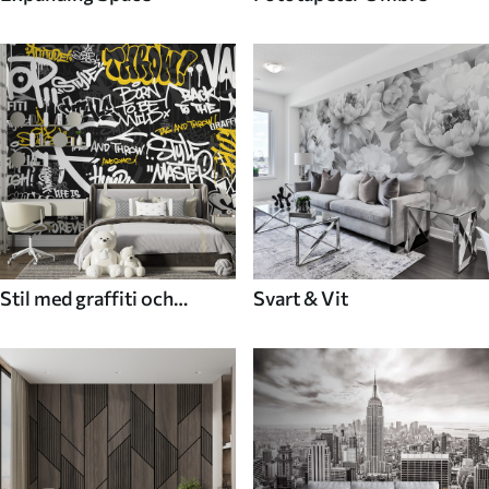
Stil med graffiti och
Svart & Vit
gatukonst