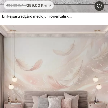
299
.00
Kr
/m²
498
.33
Kr
/m²
En kejsarträdgård med djur i orientalisk stil – apa, leopard, tiger, påfågel och häger