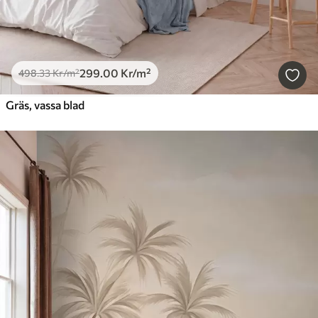
299
.00
Kr
/m²
498
.33
Kr
/m²
Gräs, vassa blad