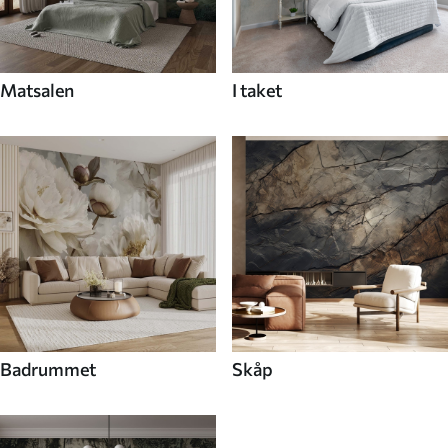
Matsalen
I taket
Badrummet
Skåp