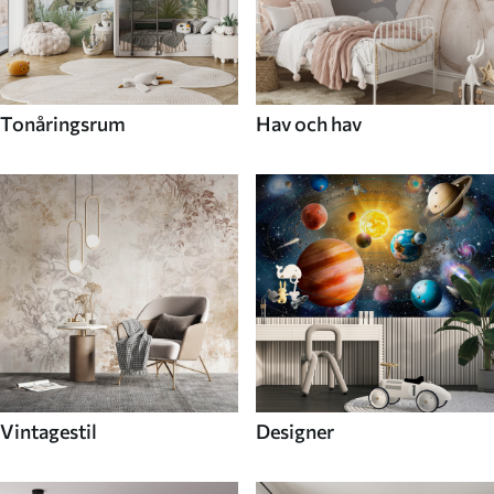
Tonåringsrum
Hav och hav
Vintagestil
Designer