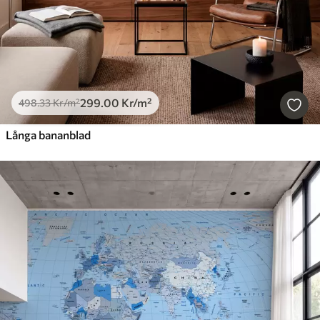
299
.00
Kr
/m²
498
.33
Kr
/m²
Långa bananblad