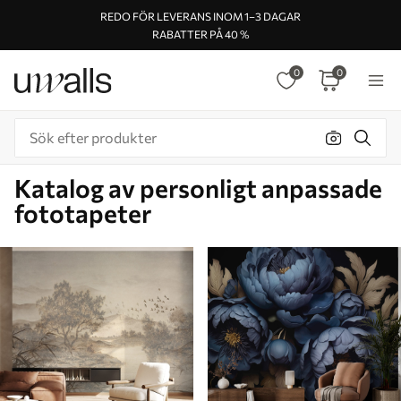
REDO FÖR LEVERANS INOM 1–3 DAGAR
RABATTER PÅ 40 %
0
0
Katalog av personligt anpassade
fototapeter