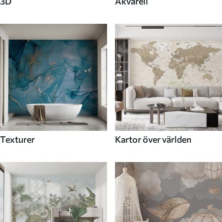
3D
Akvarell
Texturer
Kartor över världen