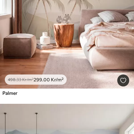
299
.00
Kr
/m²
498
.33
Kr
/m²
Palmer