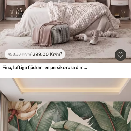
299
.00
Kr
/m²
498
.33
Kr
/m²
Fina, luftiga fjädrar i en persikorosa dimma med skimmer