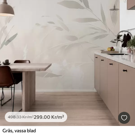
299
.00
Kr
/m²
498
.33
Kr
/m²
Gräs, vassa blad