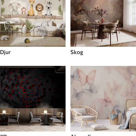
Djur
Skog