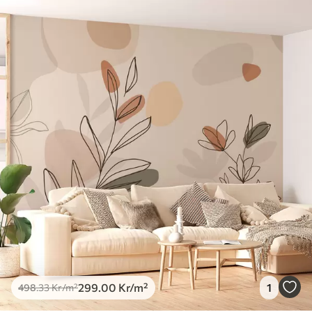
299
.00
Kr
/m²
1
498
.33
Kr
/m²