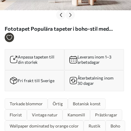
Fototapet Populära tapeter i boho-stil med
blommor Nr. u97028
Anpassa tapeten till
Leverans inom 1–3
din storlek
arbetsdagar
Återbetalning inom
Fri frakt till Sverige
30 dagar
Torkade blommor
Örtig
Botanisk konst
Florist
Vintage natur
Kamomill
Prästkragar
Wallpaper dominated by orange color
Rustik
Boho