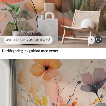
299
.00
Kr
/m²
7
498
.33
Kr
/m²
flerfärgade ginkgoblad med vener