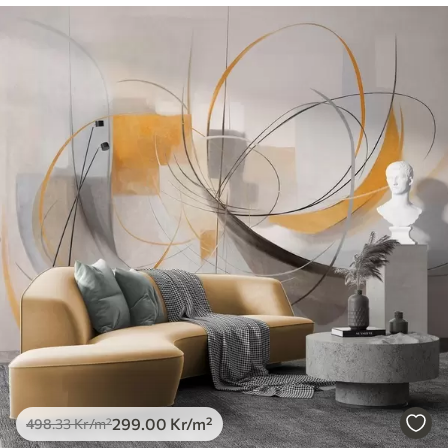
299
.00
Kr
/m²
498
.33
Kr
/m²