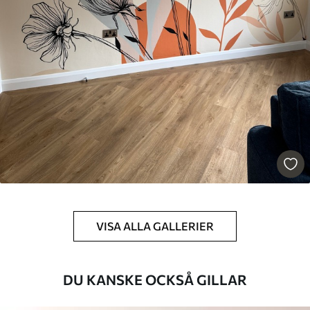
631
.67
379
.00
Kr
/m²
Premiumvinyl
725
.00
435
.00
Kr
/m²
Peel and Stick
900
.00
540
.00
Kr
/m²
VISA ALLA GALLERIER
DU KANSKE OCKSÅ GILLAR