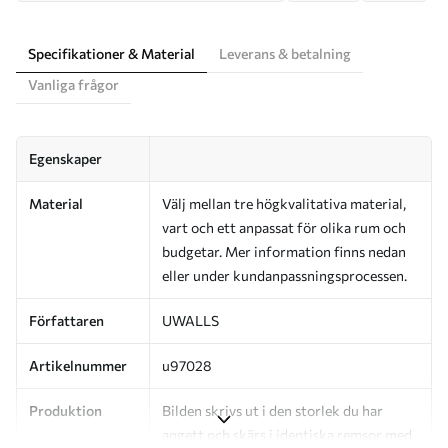
Specifikationer & Material
Leverans & betalning
Vanliga frågor
Egenskaper
Material
Välj mellan tre högkvalitativa material,
vart och ett anpassat för olika rum och
budgetar. Mer information finns nedan
eller under kundanpassningsprocessen.
Författaren
UWALLS
Artikelnummer
u97028
Produktion
Bilden skrivs ut i den storlek du har
angett och skärs i identiska remsor med