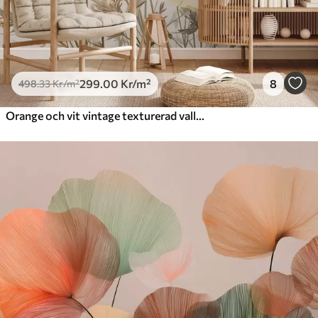
299
.00
Kr
/m²
8
498
.33
Kr
/m²
Orange och vit vintage texturerad vallmo med tunna stjälkar och blad, ljus beige bakgrund, akvarellstil