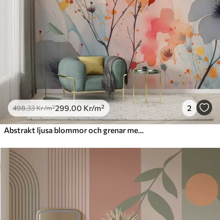
299
.00
Kr
/m²
2
498
.33
Kr
/m²
Abstrakt ljusa blommor och grenar med stänk av färg våt akvarell