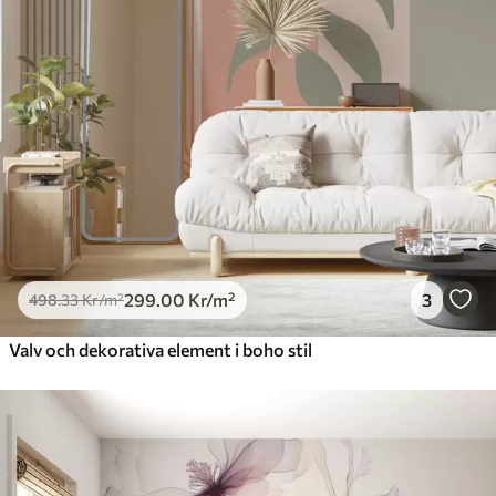
299
.00
Kr
/m²
3
498
.33
Kr
/m²
Valv och dekorativa element i boho stil