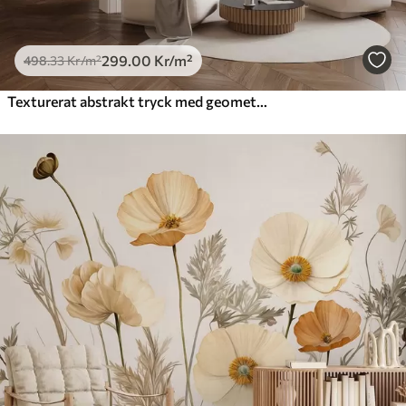
299
.00
Kr
/m²
498
.33
Kr
/m²
Texturerat abstrakt tryck med geometriska former, cirklar och bågar samt svarta och gröna växter på en vit bakgrund