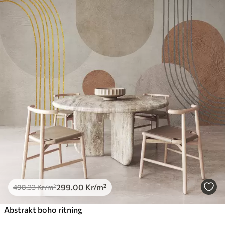
299
.00
Kr
/m²
498
.33
Kr
/m²
Abstrakt boho ritning