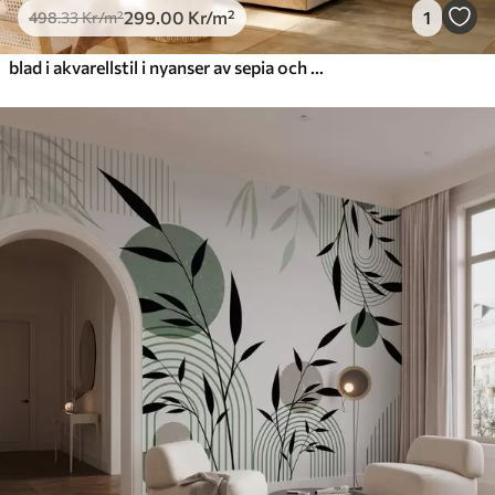
299
.00
Kr
/m²
1
498
.33
Kr
/m²
blad i akvarellstil i nyanser av sepia och grått