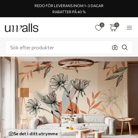
REDO FÖR LEVERANS INOM 1–3 DAGAR
RABATTER PÅ 40 %
0
0
Se det i ditt utrymme