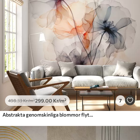
299
.00
Kr
/m²
7
498
.33
Kr
/m²
Abstrakta genomskinliga blommor flytande akvarell