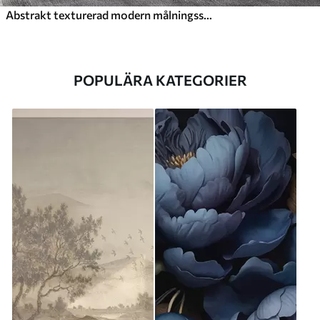
Abstrakt texturerad modern målningsstil med böjda linjer och geometriska former i nyanser av grått, vitt och orange
POPULÄRA KATEGORIER