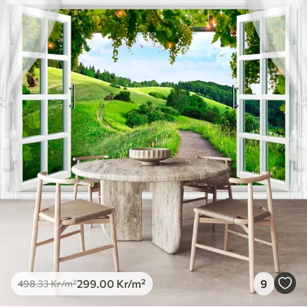
299
.00
Kr
/m²
9
498
.33
Kr
/m²