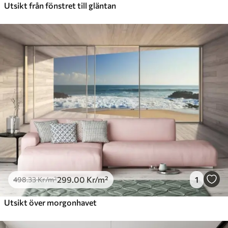
Utsikt från fönstret till gläntan
299
.00
Kr
/m²
1
498
.33
Kr
/m²
Utsikt över morgonhavet