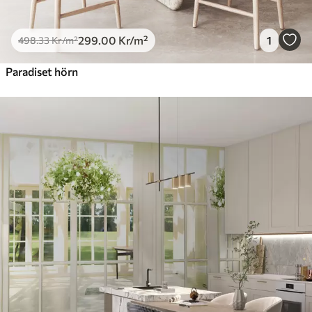
299
.00
Kr
/m²
1
498
.33
Kr
/m²
Paradiset hörn