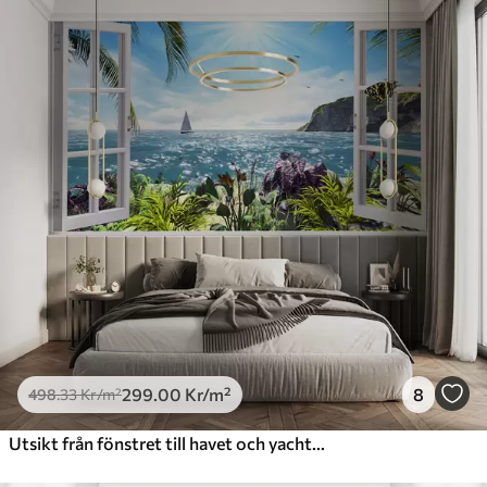
299
.00
Kr
/m²
8
498
.33
Kr
/m²
Utsikt från fönstret till havet och yachten