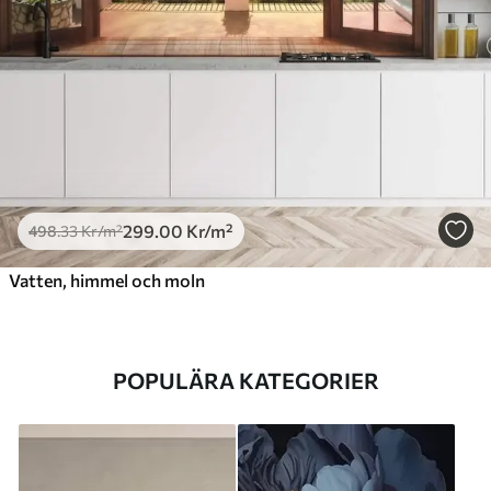
299
.00
Kr
/m²
498
.33
Kr
/m²
Vatten, himmel och moln
POPULÄRA KATEGORIER