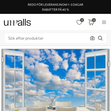
REDO FÖR LEVERANS INOM 1–3 DAGAR
RABATTER PÅ 40 %
0
0