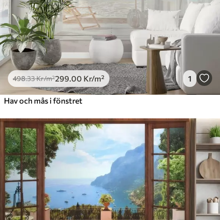
299
.00
Kr
/m²
1
498
.33
Kr
/m²
Hav och mås i fönstret