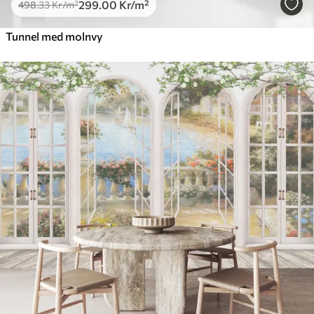
299
.00
Kr
/m²
498
.33
Kr
/m²
Tunnel med molnvy