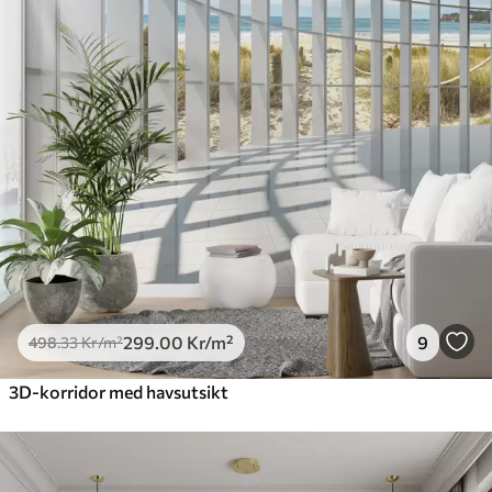
Premium
631
.67
379
.00
Kr
/m²
Premiumvinyl
725
.00
435
.00
Kr
/m²
Peel and Stick
900
.00
540
.00
Kr
/m²
299
.00
Kr
/m²
9
498
.33
Kr
/m²
3D-korridor med havsutsikt