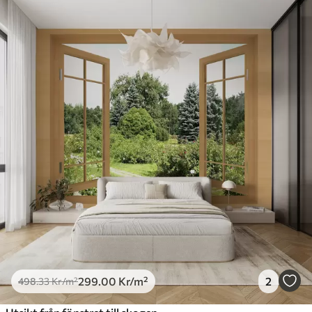
299
.00
Kr
/m²
2
498
.33
Kr
/m²