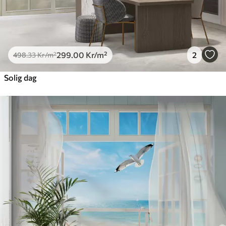
299
.00
Kr
/m²
2
498
.33
Kr
/m²
Solig dag