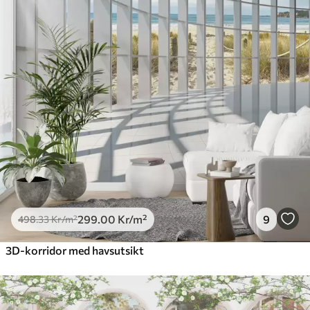
299
.00
Kr
/m²
9
498
.33
Kr
/m²
3D-korridor med havsutsikt