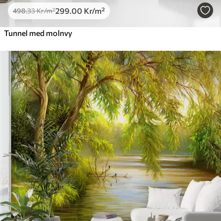
299
.00
Kr
/m²
498
.33
Kr
/m²
Tunnel med molnvy