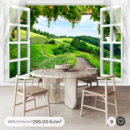
299
.00
Kr
/m²
9
498
.33
Kr
/m²