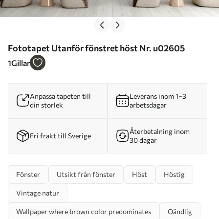
Fototapet Utanför fönstret höst Nr. u02605
1
Gillar
Anpassa tapeten till
Leverans inom 1–3
din storlek
arbetsdagar
Återbetalning inom
Fri frakt till Sverige
30 dagar
Fönster
Utsikt från fönster
Höst
Höstig
Vintage natur
Wallpaper where brown color predominates
Oändlig