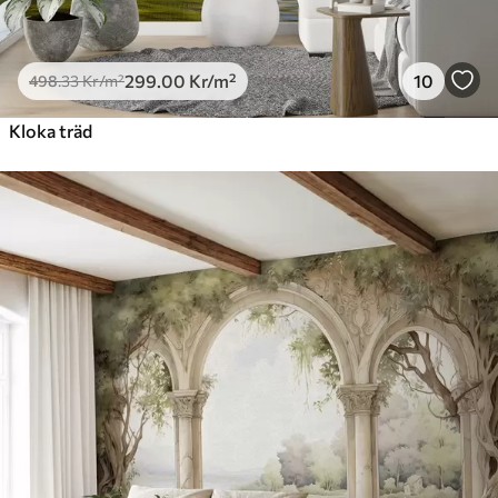
299
.00
Kr
/m²
10
498
.33
Kr
/m²
Kloka träd