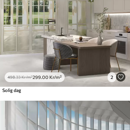
Premium
631
.67
379
.00
Kr
/m²
Premiumvinyl
725
.00
435
.00
Kr
/m²
Peel and Stick
900
.00
540
.00
Kr
/m²
299
.00
Kr
/m²
2
498
.33
Kr
/m²
Solig dag