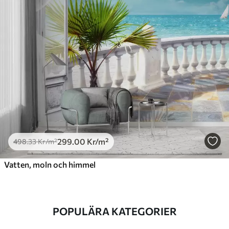
299
.00
Kr
/m²
498
.33
Kr
/m²
Vatten, moln och himmel
POPULÄRA KATEGORIER