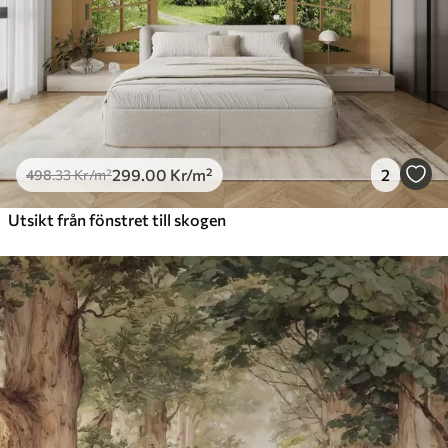
299
.00
Kr
/m²
2
498
.33
Kr
/m²
Utsikt från fönstret till skogen