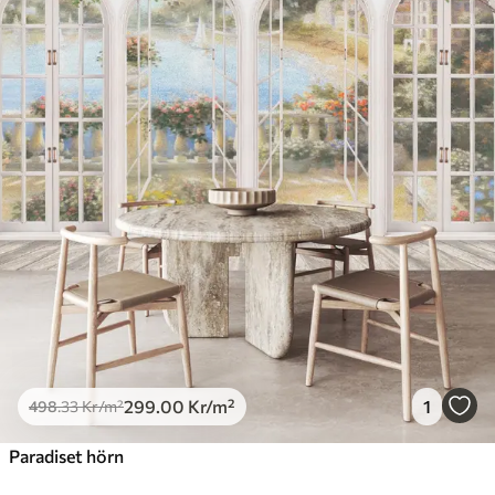
299
.00
Kr
/m²
1
498
.33
Kr
/m²
Paradiset hörn