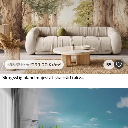
299
.00
Kr
/m²
55
498
.33
Kr
/m²
Skogsstig bland majestätiska träd i akvarellstil