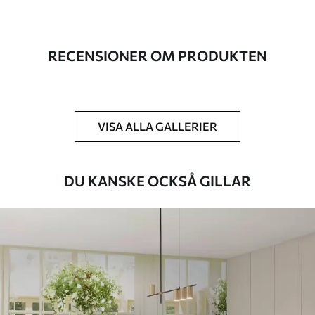
Produktion
Bilden skrivs ut i den storlek du har
angett och skärs i identiska remsor med
en bredd på upp till 50 cm.
RECENSIONER OM PRODUKTEN
Dessutom
Du kan lägga till ett lackskikt och/eller
tapetlim.
Rengöring
Tapeten kan rengöras försiktigt med en
VISA ALLA GALLERIER
mjuk svamp. Tapeter med lackfinish kan
rengöras med vatten.
DU KANSKE OCKSÅ GILLAR
Tillämpningsmetod
Sömlös applikation
Tillgängliga material
Standard
498
.33
299
.00
Kr
/m²