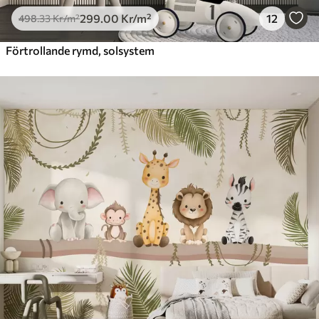
299
.00
Kr
/m²
12
498
.33
Kr
/m²
Förtrollande rymd, solsystem