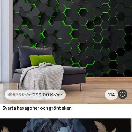
299
.00
Kr
/m²
114
498
.33
Kr
/m²
Svarta hexagoner och grönt sken