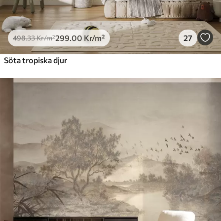
299
.00
Kr
/m²
27
498
.33
Kr
/m²
Söta tropiska djur