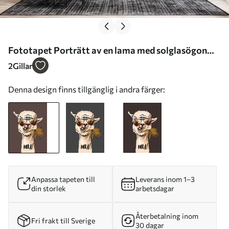
Fototapet Porträtt av en lama med solglasögon
och ett palmblad som solfjäder Nr. u98177
2
Gillar
Denna design finns tillgänglig i andra färger:
Anpassa tapeten till
Leverans inom 1–3
din storlek
arbetsdagar
Återbetalning inom
Fri frakt till Sverige
30 dagar