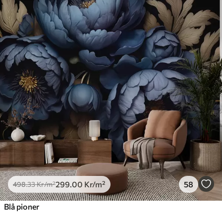
299
.00
Kr
/m²
58
498
.33
Kr
/m²
Blå pioner