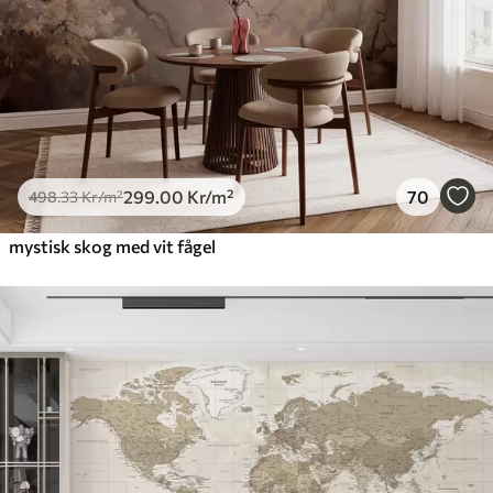
299
.00
Kr
/m²
70
498
.33
Kr
/m²
mystisk skog med vit fågel