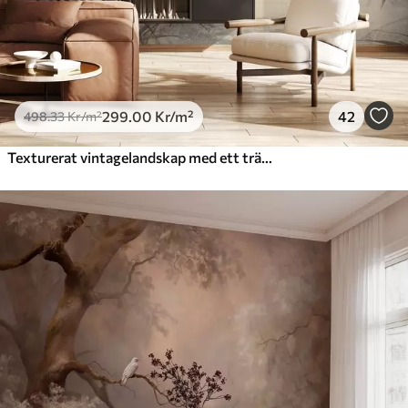
299
.00
Kr
/m²
42
498
.33
Kr
/m²
Texturerat vintagelandskap med ett träd nära en flod och en molnig himmel, naturkonst i sepiatoner