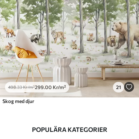
299
.00
Kr
/m²
21
498
.33
Kr
/m²
Skog med djur
POPULÄRA KATEGORIER