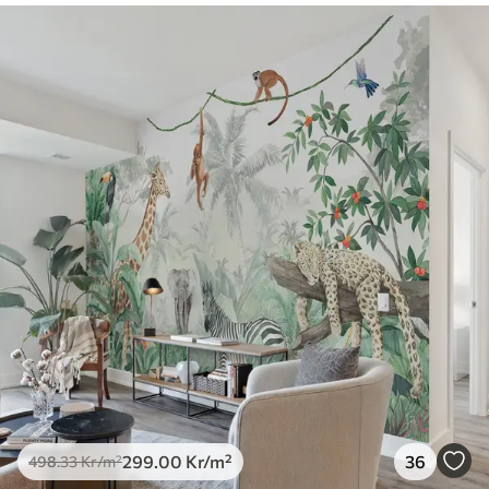
299
.00
Kr
/m²
36
498
.33
Kr
/m²