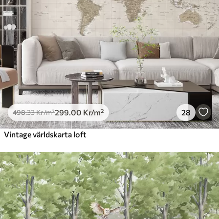
299
.00
Kr
/m²
28
498
.33
Kr
/m²
Vintage världskarta loft