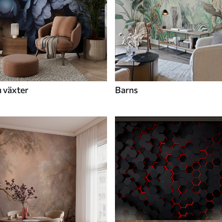
 växter
Barns