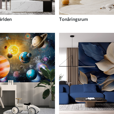
ärlden
Tonåringsrum