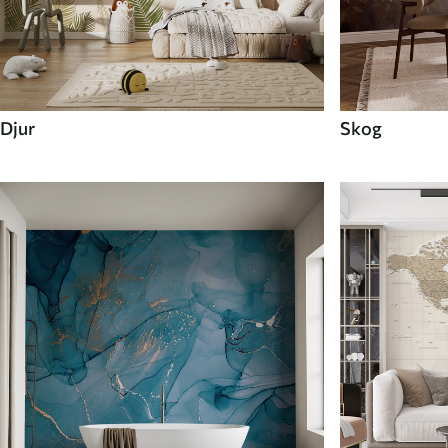
Djur
Skog