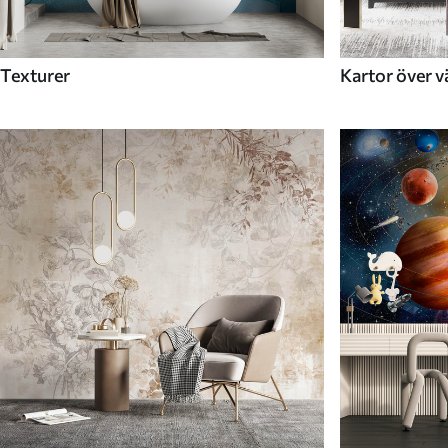
Texturer
Kartor över v