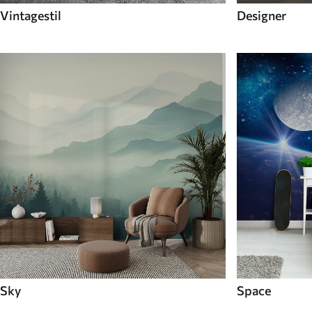
Vintagestil
Designer
Sky
Space