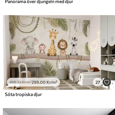
Panorama över djungeln med djur
299
.00
Kr
/m²
27
498
.33
Kr
/m²
Söta tropiska djur