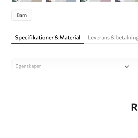
Barn
Specifikationer & Material
Leverans & betalnin
Egenskaper
Material
Välj mellan tre högkvalitati
och budgetar. Mer informati
kundanpassningsprocessen.
R
Författaren
UWALLS
Artikelnummer
u93763v2