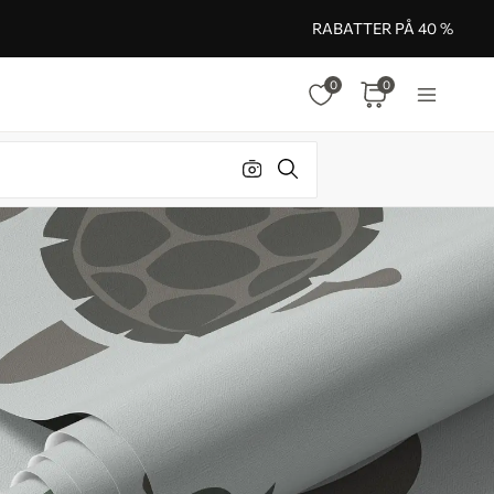
RABATTER PÅ 40 %
0
0