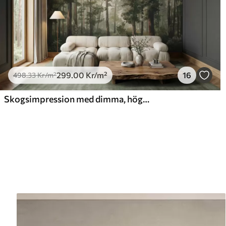
299
.00
Kr
/m²
16
498
.33
Kr
/m²
Skogsimpression med dimma, höga träd och en stig