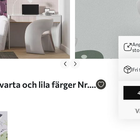
Anp
sto
Fri 