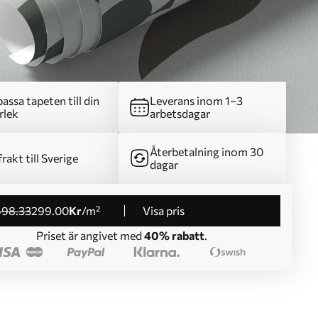
assa tapeten till din
Leverans inom 1–3
rlek
arbetsdagar
Återbetalning inom 30
frakt till Sverige
dagar
498
.33
299
.00
Kr
/m²
Visa pris
Priset är angivet med
40% rabatt
.