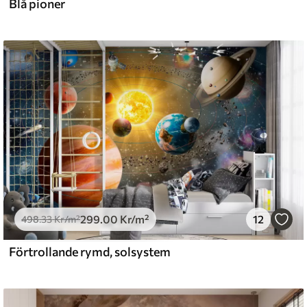
Blå pioner
299
.00
Kr
/m²
12
498
.33
Kr
/m²
Förtrollande rymd, solsystem