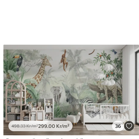
299
.00
Kr
/m²
36
498
.33
Kr
/m²