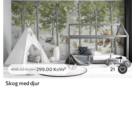
299
.00
Kr
/m²
21
498
.33
Kr
/m²
Skog med djur