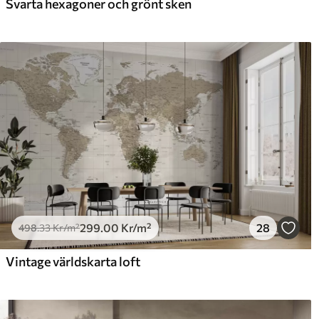
Svarta hexagoner och grönt sken
299
.00
Kr
/m²
28
498
.33
Kr
/m²
Vintage världskarta loft