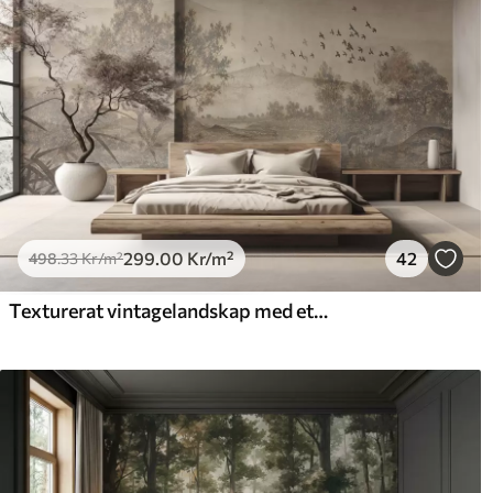
299
.00
Kr
/m²
42
498
.33
Kr
/m²
Texturerat vintagelandskap med ett träd nära en flod och en molnig himmel, naturkonst i sepiatoner