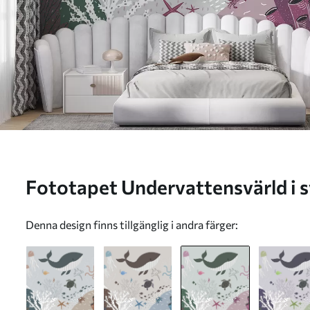
Fototapet Undervattensvärld i svarta och lila färger Nr.
u93763v2
Denna design finns tillgänglig i andra färger: