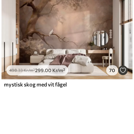
299
.00
Kr
/m²
70
498
.33
Kr
/m²
mystisk skog med vit fågel