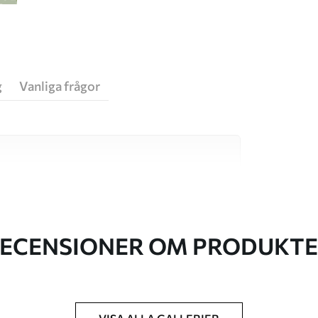
g
Vanliga frågor
va material, vart och ett anpassat för olika rum
on finns nedan eller under
ECENSIONER OM PRODUKT