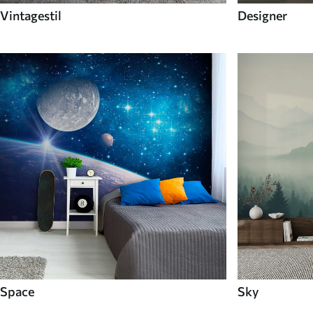
Vintagestil
Designer
Space
Sky