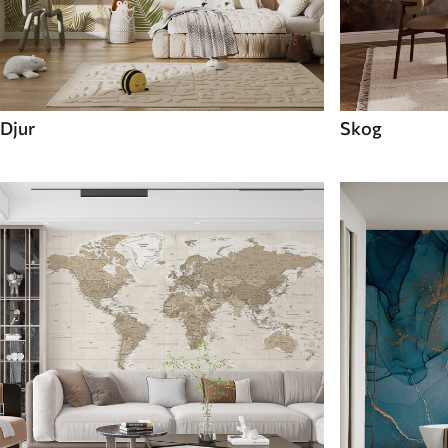
Djur
Skog