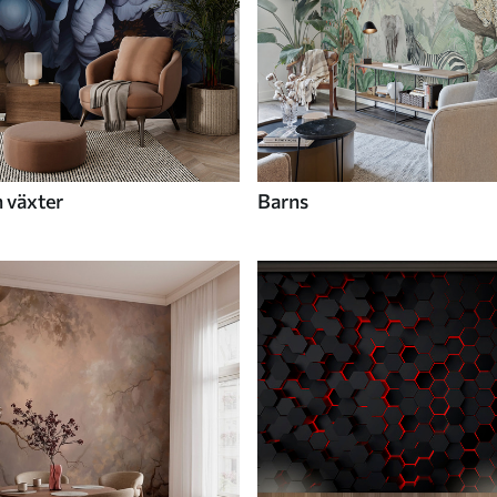
 växter
Barns