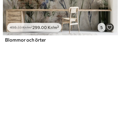
299
.00
Kr
/m²
5
498
.33
Kr
/m²
Blommor och örter