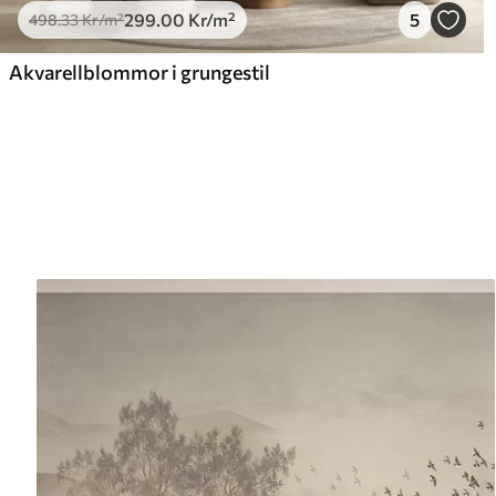
299
.00
Kr
/m²
5
498
.33
Kr
/m²
Akvarellblommor i grungestil