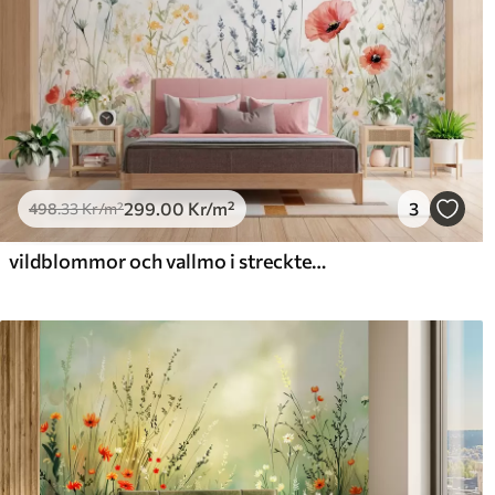
299
.00
Kr
/m²
3
498
.33
Kr
/m²
vildblommor och vallmo i strecktekniken