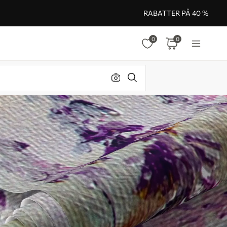
RABATTER PÅ 40 %
0
0