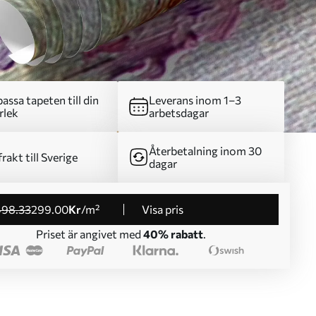
assa tapeten till din
Leverans inom 1–3
rlek
arbetsdagar
Återbetalning inom 30
frakt till Sverige
dagar
498
.33
299
.00
Kr
/m²
Visa pris
Priset är angivet med
40% rabatt
.