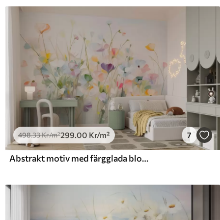
299
.00
Kr
/m²
7
498
.33
Kr
/m²
Abstrakt motiv med färgglada blommor med långa stjälkar och gröna blad, texturerat, pastellfärgat, ljusa färger