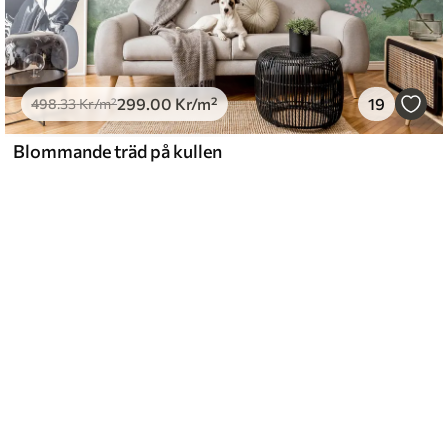
299
.00
Kr
/m²
19
498
.33
Kr
/m²
Blommande träd på kullen