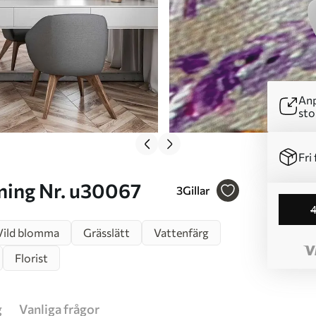
Anp
sto
Fri 
jemålning Nr. u30067
3
Gillar
Vild blomma
Grässlätt
Vattenfärg
Florist
g
Vanliga frågor