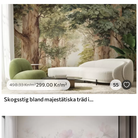
 vatten.
emium
.67
379
.00
Kr
/m²
299
.00
Kr
/m²
55
l and Stick
498
.33
Kr
/m²
0
.00
540
.00
Kr
/m²
Skogsstig bland majestätiska träd i akvarellstil