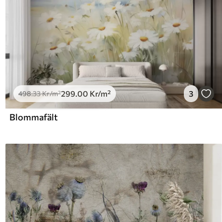
299
.00
Kr
/m²
3
498
.33
Kr
/m²
Blommafält