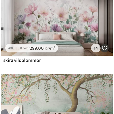
299
.00
Kr
/m²
14
498
.33
Kr
/m²
skira vildblommor