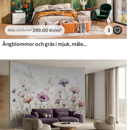
299
.00
Kr
/m²
3
498
.33
Kr
/m²
Ängblommor och gräs i mjuk, målerisk stil