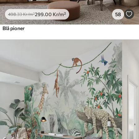
299
.00
Kr
/m²
58
498
.33
Kr
/m²
Blå pioner