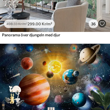
299
.00
Kr
/m²
36
498
.33
Kr
/m²
Panorama över djungeln med djur