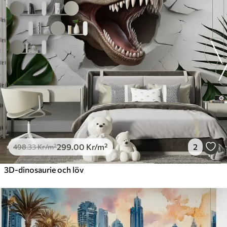
299
.00
Kr
/m²
2
498
.33
Kr
/m²
3D-dinosaurie och löv