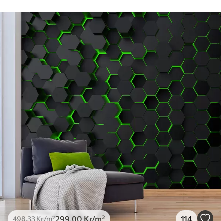
299
.00
Kr
/m²
114
498
.33
Kr
/m²