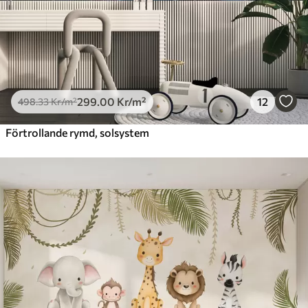
299
.00
Kr
/m²
12
498
.33
Kr
/m²
Förtrollande rymd, solsystem