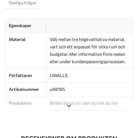
Vanliga frågor
Egenskaper
Material
Välj mellan tre högkvalitativa material,
vart och ett anpassat för olika rum och
budgetar. Mer information finns nedan
eller under kundanpassningsprocessen.
Författaren
UWALLS
Artikelnummer
u98185
Produktion
Bilden skrivs ut i den storlek du har
angett och skärs i identiska remsor med
en bredd på upp till 50 cm.
Dessutom
Du kan lägga till ett lackskikt och/eller