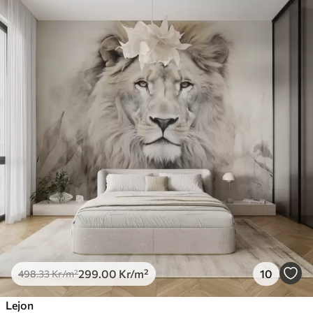
299
.00
Kr
/m²
10
498
.33
Kr
/m²
Lejon