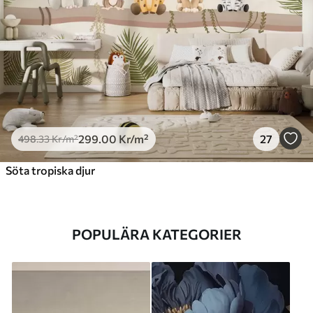
299
.00
Kr
/m²
27
498
.33
Kr
/m²
Söta tropiska djur
POPULÄRA KATEGORIER