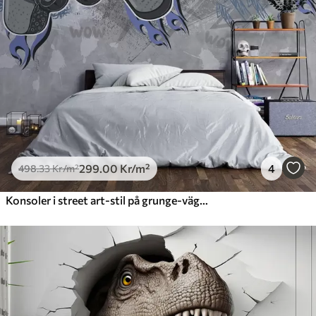
299
.00
Kr
/m²
4
498
.33
Kr
/m²
Konsoler i street art-stil på grunge-väggen