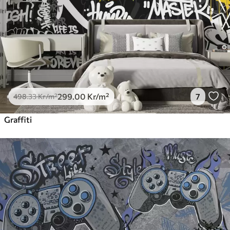
725
.00
435
.00
Kr
/m²
Peel and Stick
900
.00
540
.00
Kr
/m²
299
.00
Kr
/m²
7
498
.33
Kr
/m²
Graffiti