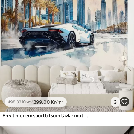
299
.00
Kr
/m²
3
498
.33
Kr
/m²
En vit modern sportbil som tävlar mot en bakgrund av palmer och skyskrapor i fri akvarellteknik