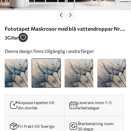
Fototapet Maskrosor med blå vattendroppar Nr.
u57557v1
3
Gillar
Denna design finns tillgänglig i andra färger:
Anpassa tapeten till
Leverans inom 1–3
din storlek
arbetsdagar
Återbetalning inom
Fri frakt till Sverige
30 dagar