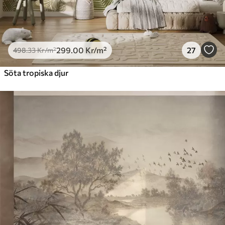
299
.00
Kr
/m²
27
498
.33
Kr
/m²
Söta tropiska djur