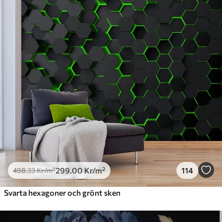
Premium
631
.67
379
.00
Kr
/m²
Premiumvinyl
725
.00
435
.00
Kr
/m²
Peel and Stick
900
.00
540
.00
Kr
/m²
299
.00
Kr
/m²
114
498
.33
Kr
/m²
Svarta hexagoner och grönt sken