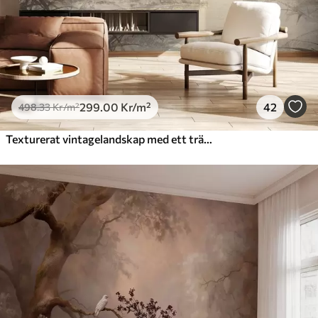
299
.00
Kr
/m²
42
498
.33
Kr
/m²
Texturerat vintagelandskap med ett träd nära en flod och en molnig himmel, naturkonst i sepiatoner