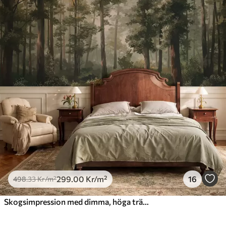
299
.00
Kr
/m²
16
498
.33
Kr
/m²
Skogsimpression med dimma, höga träd och en stig