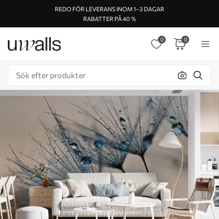
REDO FÖR LEVERANS INOM 1–3 DAGAR
RABATTER PÅ 40 %
0
0