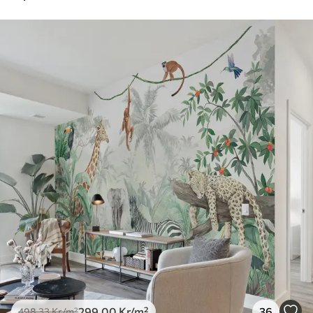
299
.00
Kr
/m²
36
498
.33
Kr
/m²