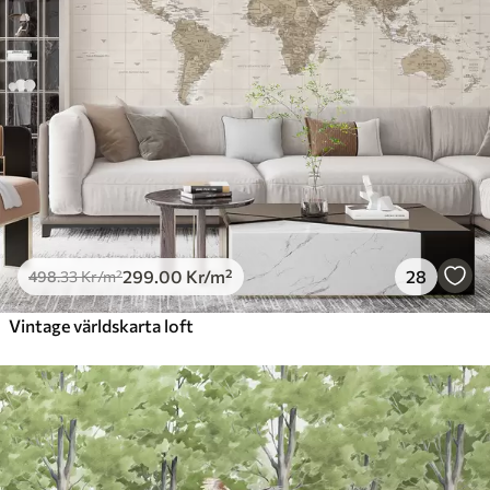
299
.00
Kr
/m²
28
498
.33
Kr
/m²
Vintage världskarta loft