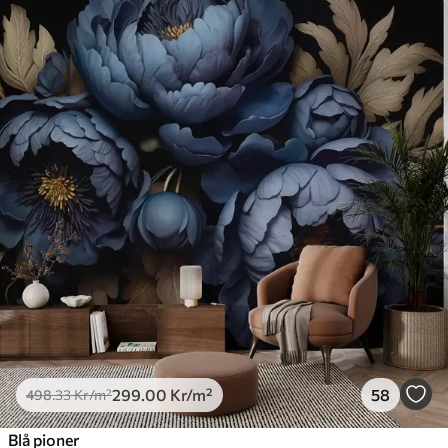
299
.00
Kr
/m²
58
498
.33
Kr
/m²
Blå pioner