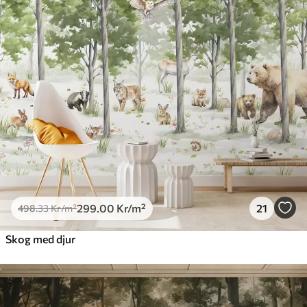
299
.00
Kr
/m²
21
498
.33
Kr
/m²
Skog med djur