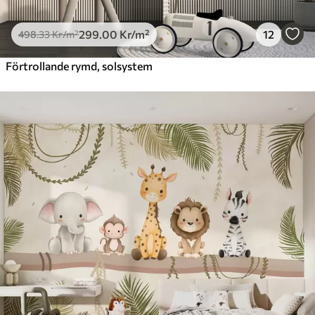
299
.00
Kr
/m²
12
498
.33
Kr
/m²
Förtrollande rymd, solsystem