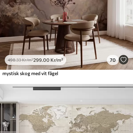
299
.00
Kr
/m²
70
498
.33
Kr
/m²
mystisk skog med vit fågel