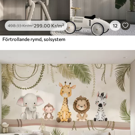
299
.00
Kr
/m²
12
498
.33
Kr
/m²
Förtrollande rymd, solsystem