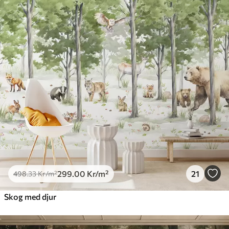
299
.00
Kr
/m²
21
498
.33
Kr
/m²
Skog med djur