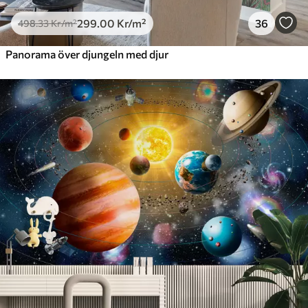
299
.00
Kr
/m²
36
498
.33
Kr
/m²
Panorama över djungeln med djur