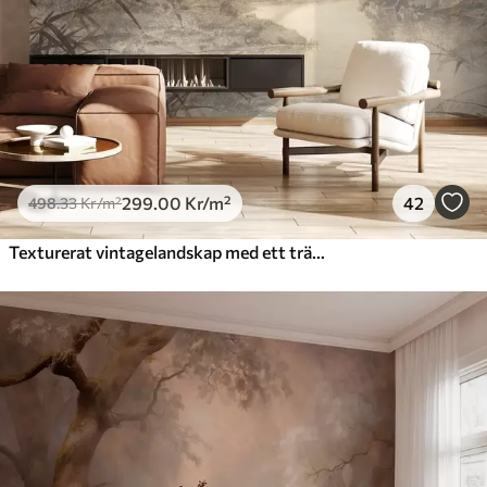
299
.00
Kr
/m²
42
498
.33
Kr
/m²
Texturerat vintagelandskap med ett träd nära en flod och en molnig himmel, naturkonst i sepiatoner