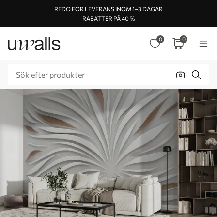
REDO FÖR LEVERANS INOM 1–3 DAGAR
RABATTER PÅ 40 %
0
0