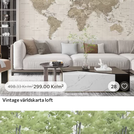
299
.00
Kr
/m²
28
498
.33
Kr
/m²
Vintage världskarta loft