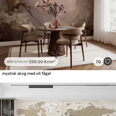
299
.00
Kr
/m²
70
498
.33
Kr
/m²
mystisk skog med vit fågel