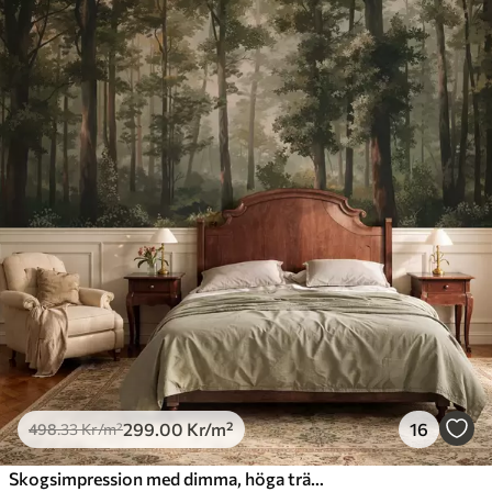
299
.00
Kr
/m²
16
498
.33
Kr
/m²
Skogsimpression med dimma, höga träd och en stig