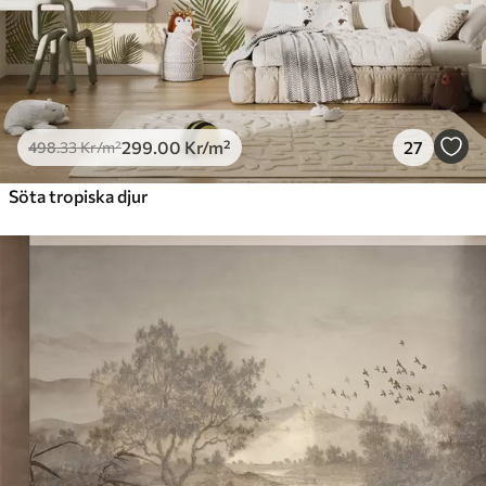
299
.00
Kr
/m²
27
498
.33
Kr
/m²
Söta tropiska djur