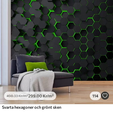
Standard
498
.33
299
.00
Kr
/m²
Premium
631
.67
379
.00
Kr
/m²
Premiumvinyl
725
.00
435
.00
Kr
/m²
Peel and Stick
900
.00
540
.00
Kr
/m²
299
.00
Kr
/m²
114
498
.33
Kr
/m²
Svarta hexagoner och grönt sken