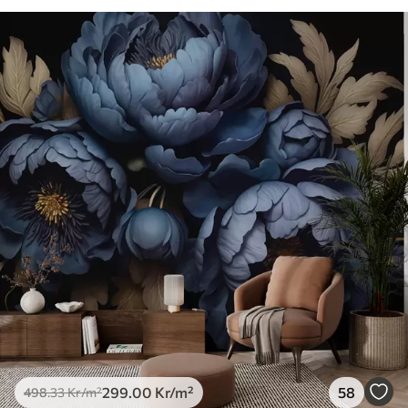
299
.00
Kr
/m²
58
498
.33
Kr
/m²