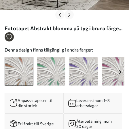
Fototapet Abstrakt blomma på tyg i bruna färger
Nr. u06452v1
Denna design finns tillgänglig i andra färger:
Anpassa tapeten till
Leverans inom 1–3
din storlek
arbetsdagar
Återbetalning inom
Fri frakt till Sverige
30 dagar