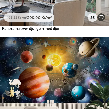
299
.00
Kr
/m²
36
498
.33
Kr
/m²
Panorama över djungeln med djur