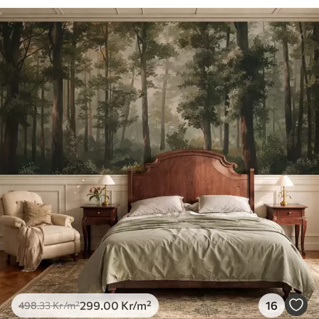
299
.00
Kr
/m²
16
498
.33
Kr
/m²