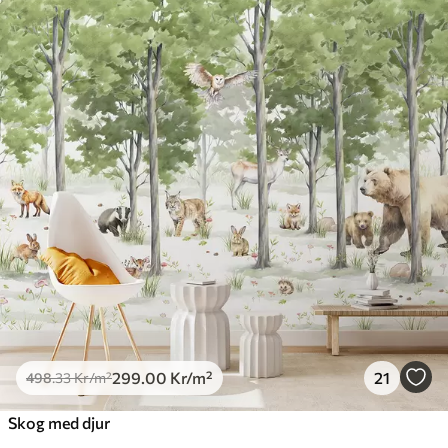
299
.00
Kr
/m²
21
498
.33
Kr
/m²
Skog med djur