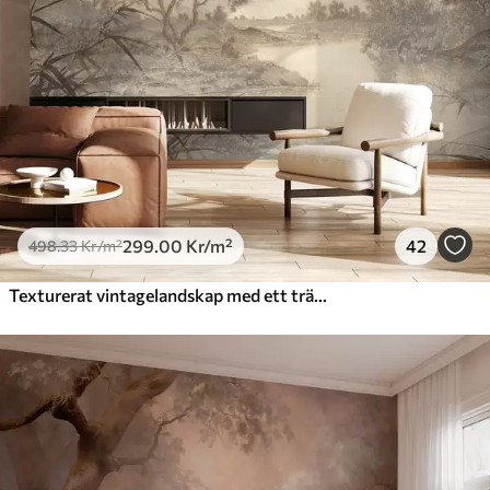
299
.00
Kr
/m²
42
498
.33
Kr
/m²
Texturerat vintagelandskap med ett träd nära en flod och en molnig himmel, naturkonst i sepiatoner