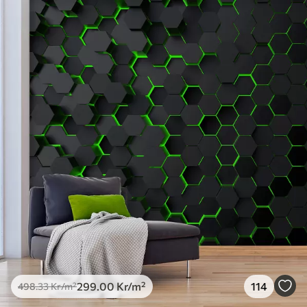
Standard
498
.33
299
.00
Kr
/m²
Premium
631
.67
379
.00
Kr
/m²
Premiumvinyl
725
.00
435
.00
Kr
/m²
Peel and Stick
900
.00
540
.00
Kr
/m²
299
.00
Kr
/m²
114
498
.33
Kr
/m²