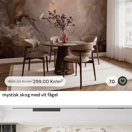
299
.00
Kr
/m²
70
498
.33
Kr
/m²
mystisk skog med vit fågel