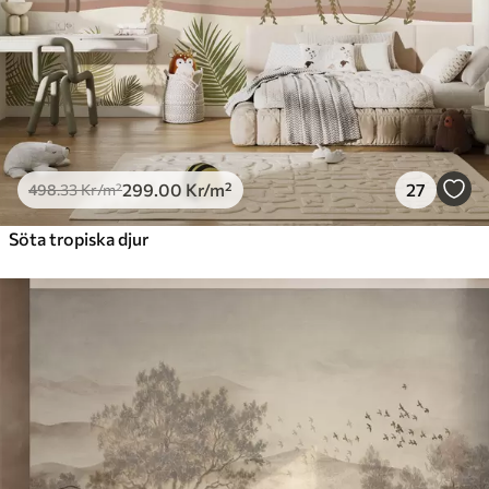
299
.00
Kr
/m²
27
498
.33
Kr
/m²
Söta tropiska djur