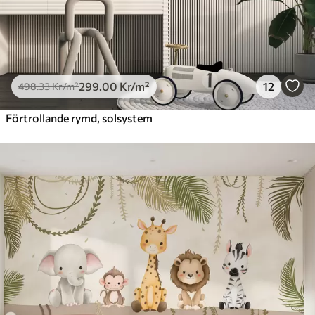
299
.00
Kr
/m²
12
498
.33
Kr
/m²
Förtrollande rymd, solsystem