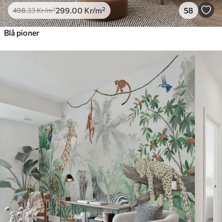
299
.00
Kr
/m²
58
498
.33
Kr
/m²
Blå pioner