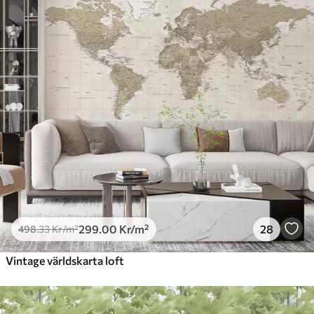
299
.00
Kr
/m²
28
498
.33
Kr
/m²
Vintage världskarta loft