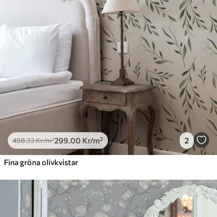
299
.00
Kr
/m²
2
498
.33
Kr
/m²
Fina gröna olivkvistar