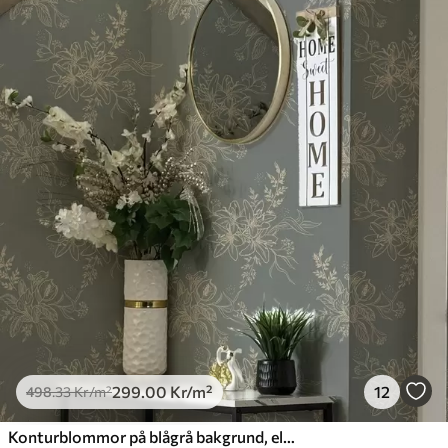
299
.00
Kr
/m²
12
498
.33
Kr
/m²
Konturblommor på blågrå bakgrund, elegant botaniskt mönster