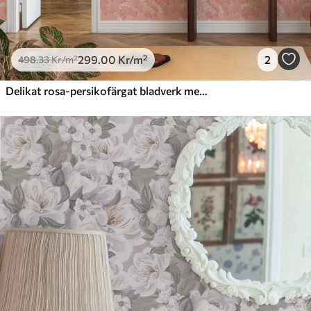
299
.00
Kr
/m²
2
498
.33
Kr
/m²
Delikat rosa-persikofärgat bladverk med en mjuk färgskimmer