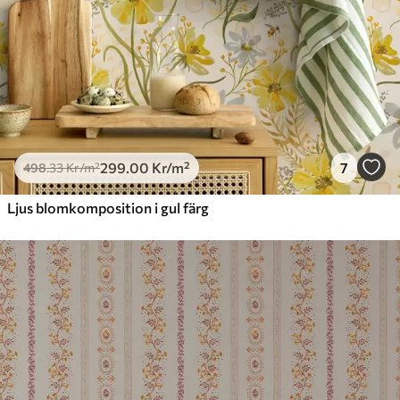
299
.00
Kr
/m²
7
498
.33
Kr
/m²
Ljus blomkomposition i gul färg