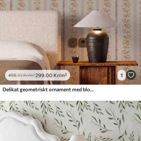
299
.00
Kr
/m²
1
498
.33
Kr
/m²
Delikat geometriskt ornament med blommor och växter