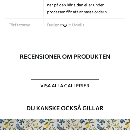
ner på den här sidan eller under
processen för att anpassa ordern.
Författaren
Designstudio Uwalls
Artikelnummer
a01191v4
Efterbehandling
Halvmatt.
RECENSIONER OM PRODUKTEN
Produktion
Bilden skrivs ut i den storlek du har
angett och skärs i identiska remsor med
en bredd på upp till 50 cm.
VISA ALLA GALLERIER
Ytterligare
Du kan lägga till ett lackskikt och/eller
alternativ
tapetlim.
DU KANSKE OCKSÅ GILLAR
Rengöring
Tapeten kan rengöras försiktigt med en
mjuk svamp. Tapeter med lackfinish kan
rengöras med vatten.