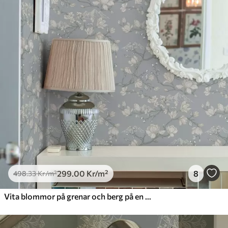
299
.00
Kr
/m²
8
498
.33
Kr
/m²
Vita blommor på grenar och berg på en blå bakgrund