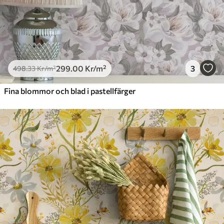
299
.00
Kr
/m²
3
498
.33
Kr
/m²
Fina blommor och blad i pastellfärger