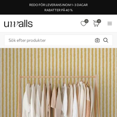
REDO FÖR LEVERANS INOM 1–3 DAGAR
RABATTER PÅ 40 %
0
0