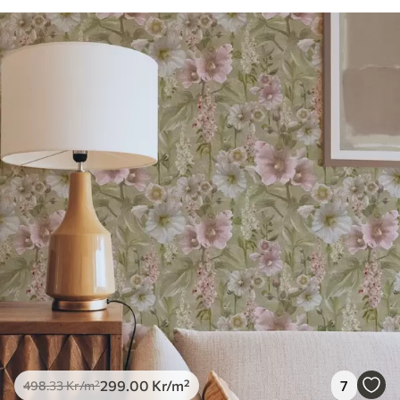
299
.00
Kr
/m²
7
498
.33
Kr
/m²