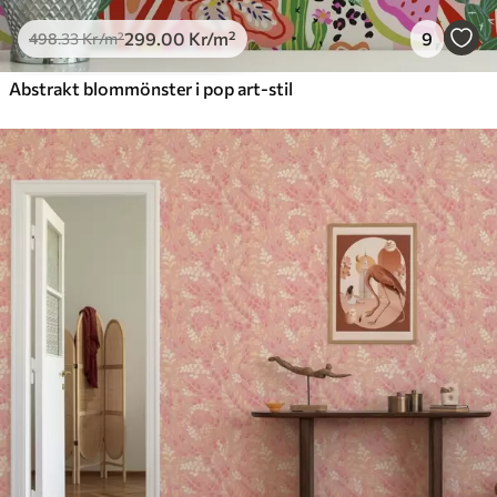
299
.00
Kr
/m²
9
498
.33
Kr
/m²
Abstrakt blommönster i pop art-stil