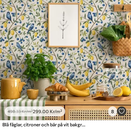
Tillämpningsmetod
Sömlös applikation
Tillgängliga material
Standard
498
.33
299
.00
Kr
/m²
Premium
631
.67
379
.00
Kr
/m²
Premiumvinyl
725
.00
435
.00
Kr
/m²
299
.00
Kr
/m²
8
498
.33
Kr
/m²
Blå fåglar, citroner och bär på vit bakgrund