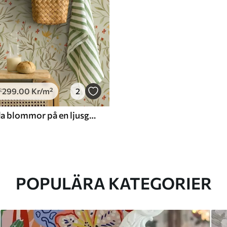
299
.00
Kr
/m²
2
²
Gula och röda blommor på en ljusgrön bakgrund
POPULÄRA KATEGORIER