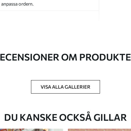
t anpassa ordern.
ECENSIONER OM PRODUKT
k du har angett och skärs i identiska remsor
cm.
kt och/eller tapetlim.
VISA ALLA GALLERIER
ktigt med en mjuk svamp. Tapeter med
 vatten.
DU KANSKE OCKSÅ GILLAR