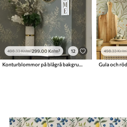
299
.00
Kr
/m²
12
498
.33
Kr
/m²
498
.33
Kr
/m
Konturblommor på blågrå bakgrund, elegant botaniskt mönster