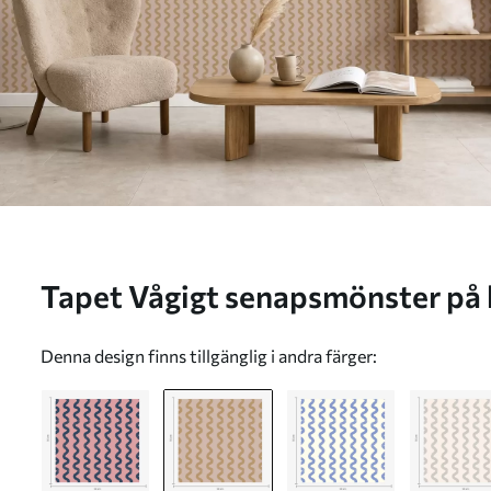
Tapet Vågigt senapsmönster på 
a01187v1
Denna design finns tillgänglig i andra färger: