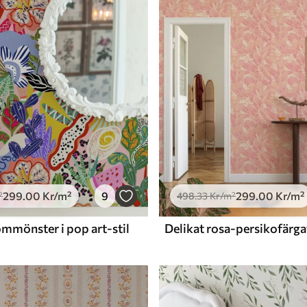
Premiumvinyl
725
.00
435
.00
Kr
/m²
299
.00
Kr
/m²
9
299
.00
Kr
/m²
²
498
.33
Kr
/m²
mmönster i pop art-stil