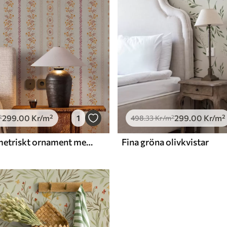
299
.00
Kr
/m²
1
299
.00
Kr
/m²
²
498
.33
Kr
/m²
Delikat geometriskt ornament med blommor och växter
Fina gröna olivkvistar