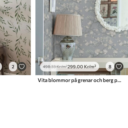
2
299
.00
Kr
/m²
8
498
.33
Kr
/m²
Vita blommor på grenar och berg på en blå bakgrund