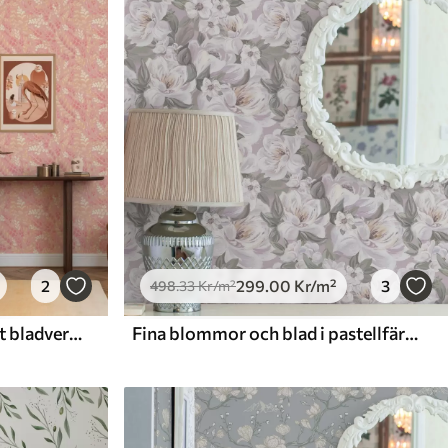
2
299
.00
Kr
/m²
3
498
.33
Kr
/m²
Delikat rosa-persikofärgat bladverk med en mjuk färgskimmer
Fina blommor och blad i pastellfärger