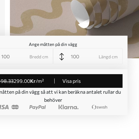
Ange måtten på din vägg
Bredd cm
Längd cm
498
.33
299
.00
Kr
/m²
Visa pris
åtten på din vägg så att vi kan beräkna antalet rullar du
behöver