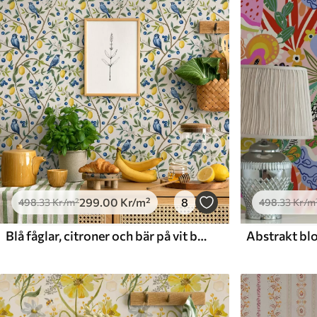
Tillgängliga material
Standard
Premium
498
.33
631
.67
299
.00
Kr
/m²
379
.00
Kr
/m²
299
.00
Kr
/m²
8
498
.33
Kr
/m²
498
.33
Kr
/m
Blå fåglar, citroner och bär på vit bakgrund
Abstrakt blo