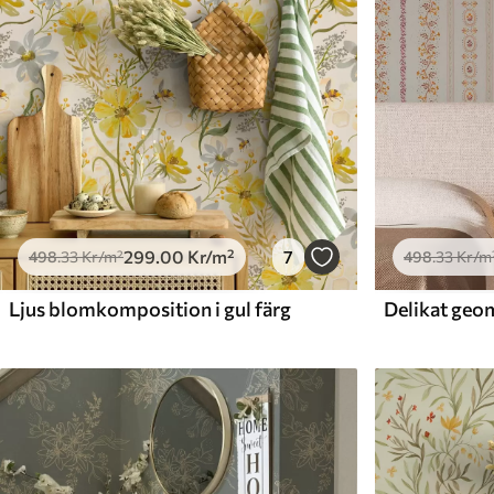
299
.00
Kr
/m²
7
498
.33
Kr
/m²
498
.33
Kr
/m
Ljus blomkomposition i gul färg