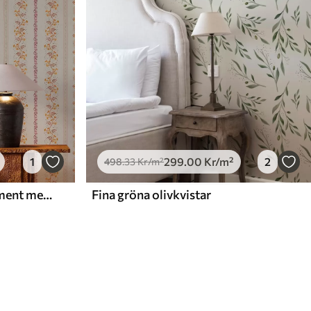
1
299
.00
Kr
/m²
2
498
.33
Kr
/m²
Delikat geometriskt ornament med blommor och växter
Fina gröna olivkvistar