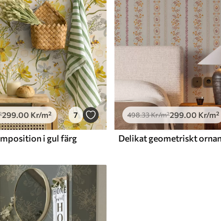
299
.00
Kr
/m²
7
299
.00
Kr
/m²
²
498
.33
Kr
/m²
position i gul färg