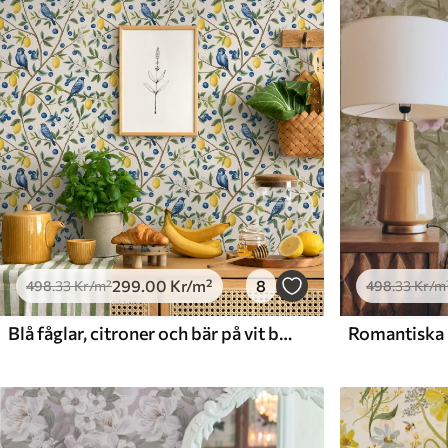
Tillgängliga material
Standard
Premium
498
.33
631
.67
299
.00
Kr
/m²
379
.00
Kr
/m²
299
.00
Kr
/m²
8
498
.33
Kr
/m²
498
.33
Kr
/m
Blå fåglar, citroner och bär på vit bakgrund