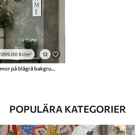
299
.00
Kr
/m²
12
²
Konturblommor på blågrå bakgrund, elegant botaniskt mönster
POPULÄRA KATEGORIER