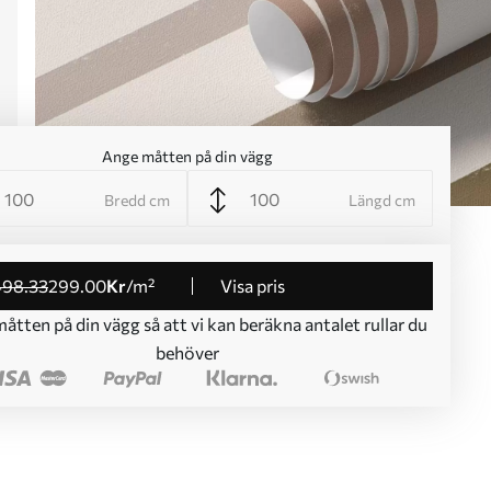
Ange måtten på din vägg
Bredd cm
Längd cm
498
.33
299
.00
Kr
/m²
Visa pris
åtten på din vägg så att vi kan beräkna antalet rullar du
behöver