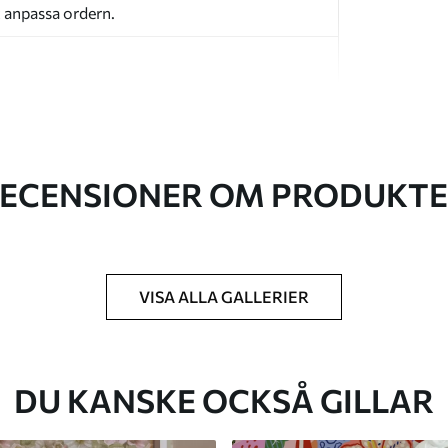
t anpassa ordern.
ECENSIONER OM PRODUKT
k du har angett och skärs i identiska remsor
cm.
kt och/eller tapetlim.
VISA ALLA GALLERIER
ktigt med en mjuk svamp. Tapeter med
 vatten.
DU KANSKE OCKSÅ GILLAR