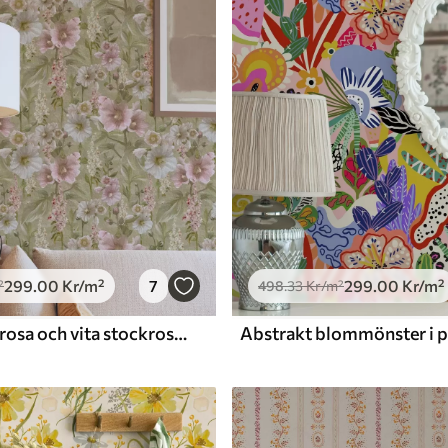
Premiumvinyl
725
.00
435
.00
Kr
/m²
299
.00
Kr
/m²
7
299
.00
Kr
/m²
²
498
.33
Kr
/m²
Romantiska rosa och vita stockrosor på dämpad grönska
Abstrakt blommönster i po