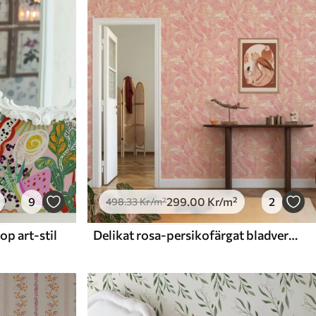
9
299
.00
Kr
/m²
2
498
.33
Kr
/m²
p art-stil
Delikat rosa-persikofärgat bladverk med en mjuk färgskimmer