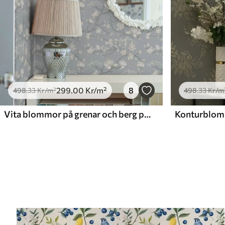
299
.00
Kr
/m²
8
498
.33
Kr
/m²
498
.33
Kr
/m
Vita blommor på grenar och berg på en blå bakgrund