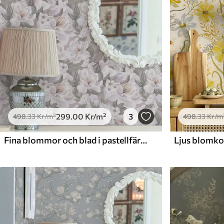
299
.00
Kr
/m²
3
498
.33
Kr
/m²
498
.33
Kr
/m
Fina blommor och blad i pastellfärger
Ljus blomkom