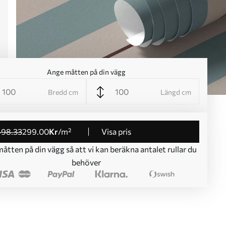
Ange måtten på din vägg
Bredd cm
Längd cm
498
.33
299
.00
Kr
/m²
Visa pris
åtten på din vägg så att vi kan beräkna antalet rullar du
behöver