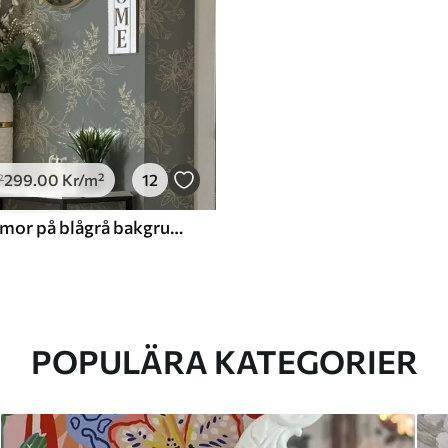
299
.00
Kr
/m²
12
²
Konturblommor på blågrå bakgrund, elegant botaniskt mönster
POPULÄRA KATEGORIER