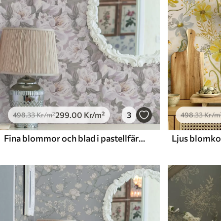
299
.00
Kr
/m²
3
498
.33
Kr
/m²
498
.33
Kr
/m
Fina blommor och blad i pastellfärger
Ljus blomkom