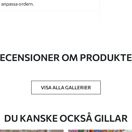
t anpassa ordern.
ECENSIONER OM PRODUKT
k du har angett och skärs i identiska remsor
cm.
kt och/eller tapetlim.
VISA ALLA GALLERIER
ktigt med en mjuk svamp. Tapeter med
 vatten.
DU KANSKE OCKSÅ GILLAR