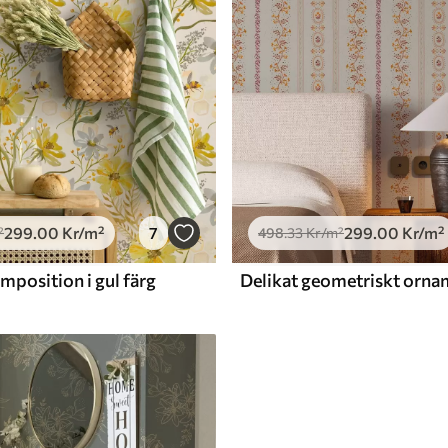
299
.00
Kr
/m²
7
299
.00
Kr
/m²
²
498
.33
Kr
/m²
position i gul färg