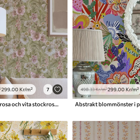
Premiumvinyl
725
.00
435
.00
Kr
/m²
299
.00
Kr
/m²
7
299
.00
Kr
/m²
²
498
.33
Kr
/m²
Romantiska rosa och vita stockrosor på dämpad grönska
Abstrakt blommönster i po