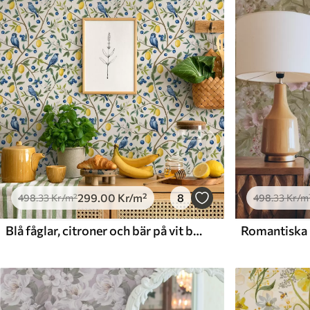
Tillgängliga material
Standard
Premium
498
.33
631
.67
299
.00
Kr
/m²
379
.00
Kr
/m²
299
.00
Kr
/m²
8
498
.33
Kr
/m²
498
.33
Kr
/m
Blå fåglar, citroner och bär på vit bakgrund