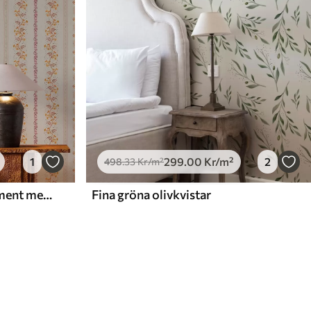
1
299
.00
Kr
/m²
2
498
.33
Kr
/m²
Delikat geometriskt ornament med blommor och växter
Fina gröna olivkvistar