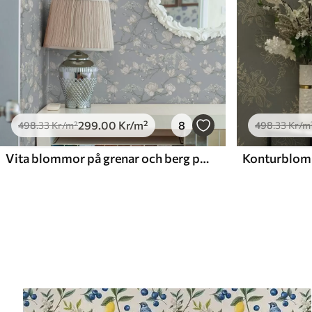
299
.00
Kr
/m²
8
498
.33
Kr
/m²
498
.33
Kr
/m
Vita blommor på grenar och berg på en blå bakgrund