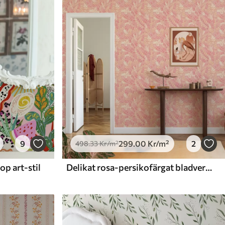
9
299
.00
Kr
/m²
2
498
.33
Kr
/m²
p art-stil
Delikat rosa-persikofärgat bladverk med en mjuk färgskimmer