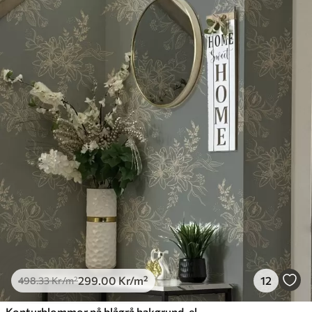
299
.00
Kr
/m²
12
498
.33
Kr
/m²
Konturblommor på blågrå bakgrund, elegant botaniskt mönster