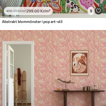
299
.00
Kr
/m²
9
498
.33
Kr
/m²
Abstrakt blommönster i pop art-stil