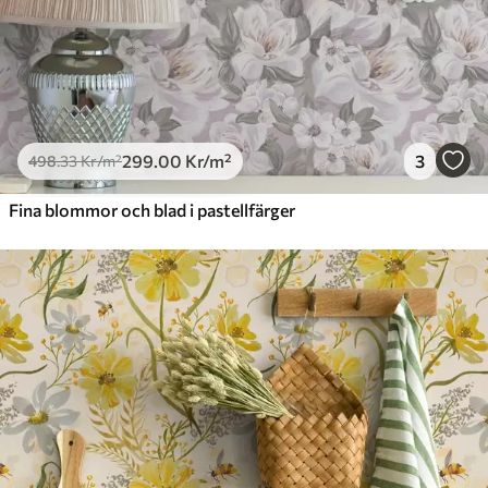
299
.00
Kr
/m²
3
498
.33
Kr
/m²
Fina blommor och blad i pastellfärger