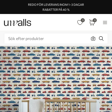
REDO FÖR LEVERANS INOM 1–3 DAGAR
RABATTER PÅ 40 %
0
0