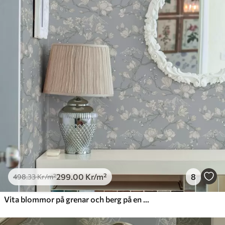
299
.00
Kr
/m²
8
498
.33
Kr
/m²
Vita blommor på grenar och berg på en blå bakgrund