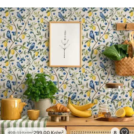
mjuk svamp. Tapeter med lackfinish kan
rengöras med vatten.
Tillämpningsmetod
Sömlös applikation
Tillgängliga material
Standard
498
.33
299
.00
Kr
/m²
Premium
631
.67
379
.00
Kr
/m²
Premiumvinyl
725
.00
435
.00
Kr
/m²
299
.00
Kr
/m²
8
498
.33
Kr
/m²