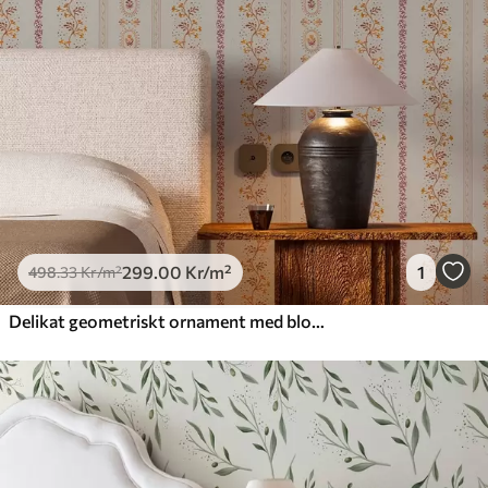
299
.00
Kr
/m²
1
498
.33
Kr
/m²
Delikat geometriskt ornament med blommor och växter