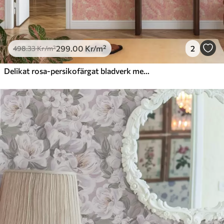
299
.00
Kr
/m²
2
498
.33
Kr
/m²
Delikat rosa-persikofärgat bladverk med en mjuk färgskimmer