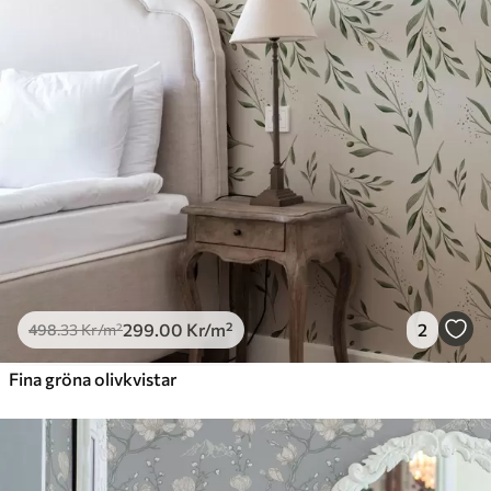
299
.00
Kr
/m²
2
498
.33
Kr
/m²
Fina gröna olivkvistar