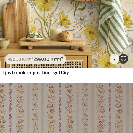
299
.00
Kr
/m²
7
498
.33
Kr
/m²
Ljus blomkomposition i gul färg