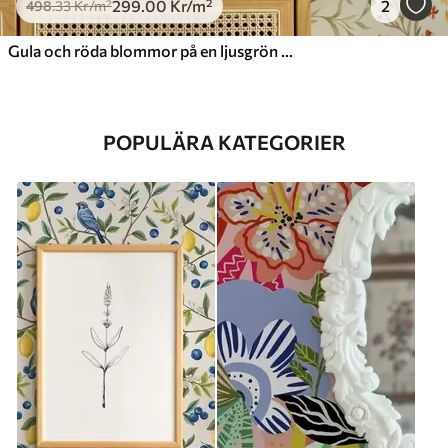
299
.00
Kr
/m²
2
498
.33
Kr
/m²
Gula och röda blommor på en ljusgrön bakgrund
POPULÄRA KATEGORIER