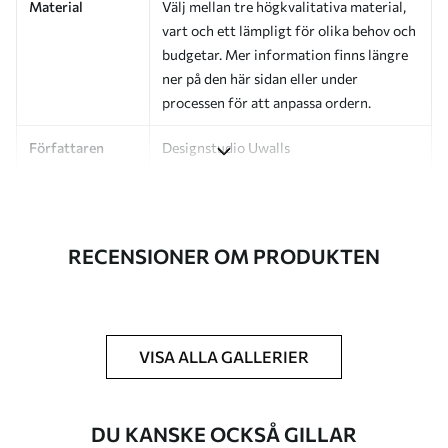
Material
Välj mellan tre högkvalitativa material,
vart och ett lämpligt för olika behov och
budgetar. Mer information finns längre
ner på den här sidan eller under
processen för att anpassa ordern.
Författaren
Designstudio Uwalls
Artikelnummer
a01178v2
Efterbehandling
Halvmatt.
RECENSIONER OM PRODUKTEN
Produktion
Bilden skrivs ut i den storlek du har
angett och skärs i identiska remsor med
en bredd på upp till 50 cm.
VISA ALLA GALLERIER
Ytterligare
Du kan lägga till ett lackskikt och/eller
alternativ
tapetlim.
DU KANSKE OCKSÅ GILLAR
Rengöring
Tapeten kan rengöras försiktigt med en