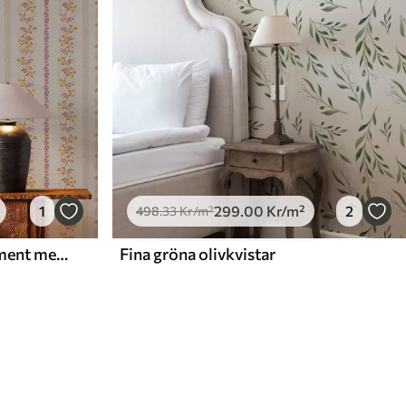
1
299
.00
Kr
/m²
2
498
.33
Kr
/m²
Delikat geometriskt ornament med blommor och växter
Fina gröna olivkvistar