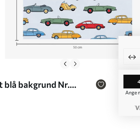
t blå bakgrund Nr.
Ange m