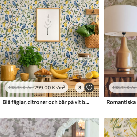
Tillgängliga material
Standard
Premium
498
.33
631
.67
299
.00
Kr
/m²
379
.00
Kr
/m²
299
.00
Kr
/m²
8
498
.33
Kr
/m²
498
.33
Kr
/m
Blå fåglar, citroner och bär på vit bakgrund