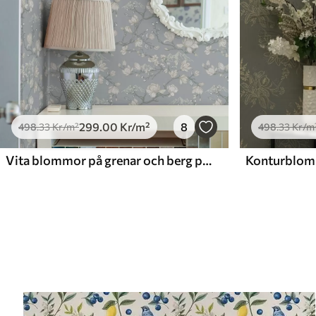
299
.00
Kr
/m²
8
498
.33
Kr
/m²
498
.33
Kr
/m
Vita blommor på grenar och berg på en blå bakgrund