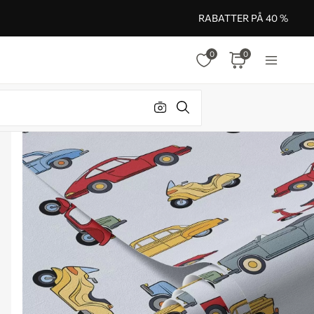
RABATTER PÅ 40 %
0
0