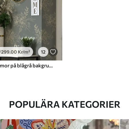
299
.00
Kr
/m²
12
²
Konturblommor på blågrå bakgrund, elegant botaniskt mönster
POPULÄRA KATEGORIER