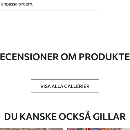
t anpassa ordern.
ECENSIONER OM PRODUKT
k du har angett och skärs i identiska remsor
cm.
kt och/eller tapetlim.
VISA ALLA GALLERIER
ktigt med en mjuk svamp. Tapeter med
 vatten.
DU KANSKE OCKSÅ GILLAR