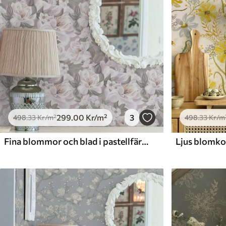
299
.00
Kr
/m²
3
498
.33
Kr
/m²
498
.33
Kr
/m
Fina blommor och blad i pastellfärger
Ljus blomkom