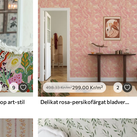
9
299
.00
Kr
/m²
2
498
.33
Kr
/m²
p art-stil
Delikat rosa-persikofärgat bladverk med en mjuk färgskimmer