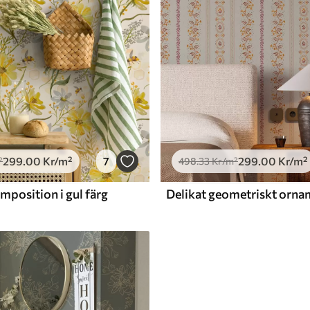
299
.00
Kr
/m²
7
299
.00
Kr
/m²
²
498
.33
Kr
/m²
position i gul färg