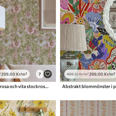
Premiumvinyl
725
.00
435
.00
Kr
/m²
299
.00
Kr
/m²
7
299
.00
Kr
/m²
²
498
.33
Kr
/m²
Romantiska rosa och vita stockrosor på dämpad grönska
Abstrakt blommönster i po