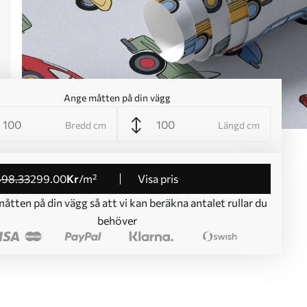
Ange måtten på din vägg
Bredd cm
Längd cm
498
.33
299
.00
Kr
/m²
Visa pris
åtten på din vägg så att vi kan beräkna antalet rullar du
behöver