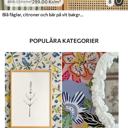
299
.00
Kr
/m²
8
498
.33
Kr
/m²
Blå fåglar, citroner och bär på vit bakgrund
POPULÄRA KATEGORIER