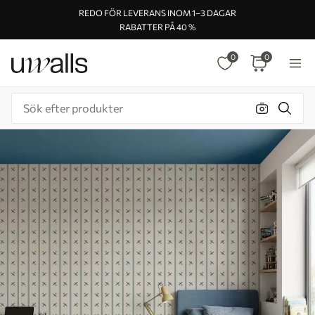
REDO FÖR LEVERANS INOM 1–3 DAGAR
RABATTER PÅ 40 %
0
0