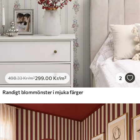
299
.00
Kr
/m²
2
498
.33
Kr
/m²
Randigt blommönster i mjuka färger