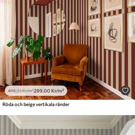
299
.00
Kr
/m²
498
.33
Kr
/m²
Röda och beige vertikala ränder