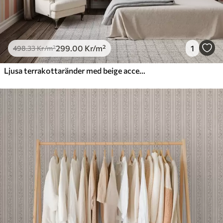
299
.00
Kr
/m²
1
498
.33
Kr
/m²
Ljusa terrakottaränder med beige accenter