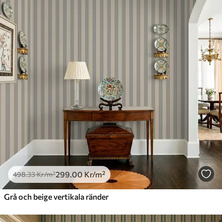
299
.00
Kr
/m²
498
.33
Kr
/m²
Grå och beige vertikala ränder