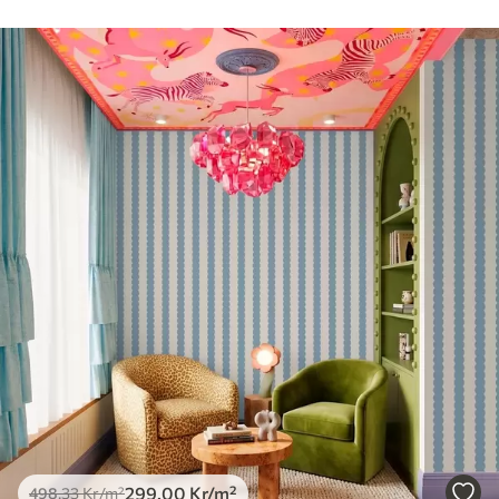
mjuk svamp. Tapeter med lackfinish kan
rengöras med vatten.
Tillämpningsmetod
Sömlös applikation
Tillgängliga material
Standard
498
.33
299
.00
Kr
/m²
Premium
631
.67
379
.00
Kr
/m²
Premiumvinyl
725
.00
435
.00
Kr
/m²
299
.00
Kr
/m²
498
.33
Kr
/m²