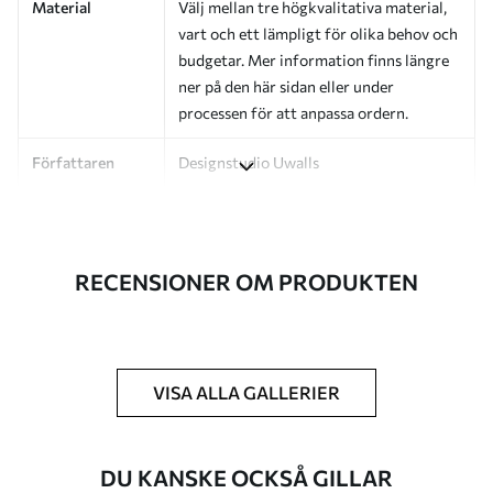
Material
Välj mellan tre högkvalitativa material,
vart och ett lämpligt för olika behov och
budgetar. Mer information finns längre
ner på den här sidan eller under
processen för att anpassa ordern.
Författaren
Designstudio Uwalls
Artikelnummer
a01170
Efterbehandling
Halvmatt.
RECENSIONER OM PRODUKTEN
Produktion
Bilden skrivs ut i den storlek du har
angett och skärs i identiska remsor med
en bredd på upp till 50 cm.
VISA ALLA GALLERIER
Ytterligare
Du kan lägga till ett lackskikt och/eller
alternativ
tapetlim.
DU KANSKE OCKSÅ GILLAR
Rengöring
Tapeten kan rengöras försiktigt med en