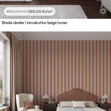
299
.00
Kr
/m²
498
.33
Kr
/m²
Breda ränder i terrakotta-beige toner