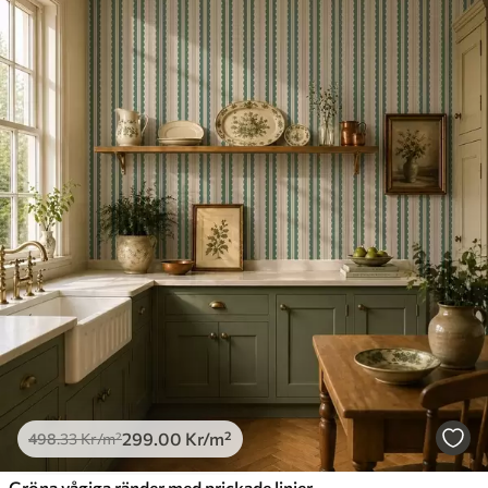
299
.00
Kr
/m²
498
.33
Kr
/m²
Gröna vågiga ränder med prickade linjer