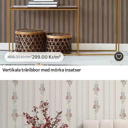
299
.00
Kr
/m²
498
.33
Kr
/m²
Vertikala träribbor med mörka insatser