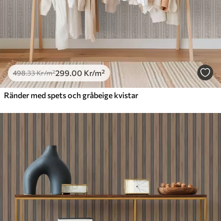
299
.00
Kr
/m²
498
.33
Kr
/m²
Ränder med spets och gråbeige kvistar