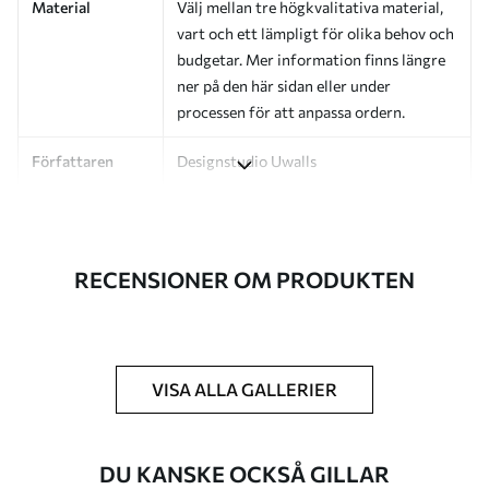
Material
Välj mellan tre högkvalitativa material,
vart och ett lämpligt för olika behov och
budgetar. Mer information finns längre
ner på den här sidan eller under
processen för att anpassa ordern.
Författaren
Designstudio Uwalls
Artikelnummer
a01169v2
Efterbehandling
Halvmatt.
RECENSIONER OM PRODUKTEN
Produktion
Bilden skrivs ut i den storlek du har
angett och skärs i identiska remsor med
en bredd på upp till 50 cm.
VISA ALLA GALLERIER
Ytterligare
Du kan lägga till ett lackskikt och/eller
alternativ
tapetlim.
DU KANSKE OCKSÅ GILLAR
Rengöring
Tapeten kan rengöras försiktigt med en