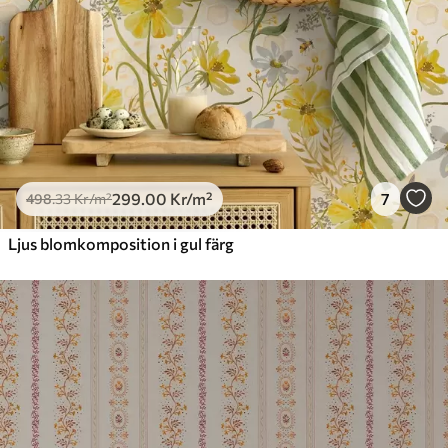
299
.00
Kr
/m²
7
498
.33
Kr
/m²
Ljus blomkomposition i gul färg