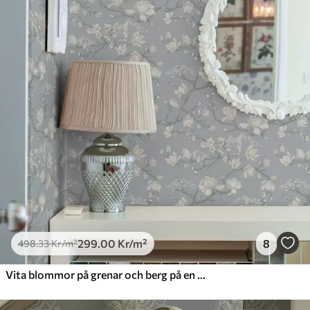
299
.00
Kr
/m²
8
498
.33
Kr
/m²
Vita blommor på grenar och berg på en blå bakgrund