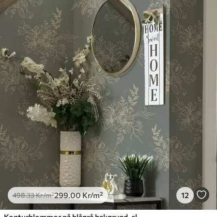
299
.00
Kr
/m²
12
498
.33
Kr
/m²
Konturblommor på blågrå bakgrund, elegant botaniskt mönster