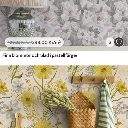
299
.00
Kr
/m²
3
498
.33
Kr
/m²
Fina blommor och blad i pastellfärger