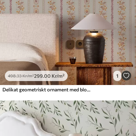
299
.00
Kr
/m²
1
498
.33
Kr
/m²
Delikat geometriskt ornament med blommor och växter