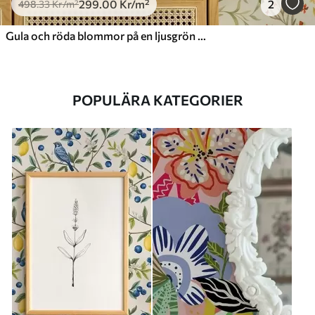
299
.00
Kr
/m²
2
498
.33
Kr
/m²
Gula och röda blommor på en ljusgrön bakgrund
POPULÄRA KATEGORIER