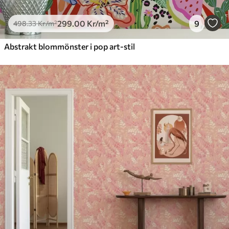
299
.00
Kr
/m²
9
498
.33
Kr
/m²
Abstrakt blommönster i pop art-stil