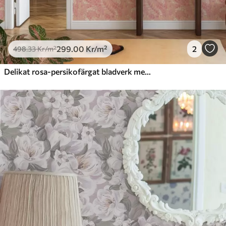
299
.00
Kr
/m²
2
498
.33
Kr
/m²
Delikat rosa-persikofärgat bladverk med en mjuk färgskimmer