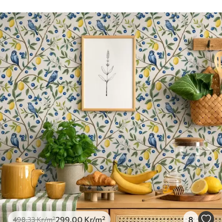
mjuk svamp. Tapeter med lackfinish kan
rengöras med vatten.
Tillämpningsmetod
Sömlös applikation
Tillgängliga material
Standard
498
.33
299
.00
Kr
/m²
Premium
631
.67
379
.00
Kr
/m²
Premiumvinyl
725
.00
435
.00
Kr
/m²
299
.00
Kr
/m²
8
498
.33
Kr
/m²