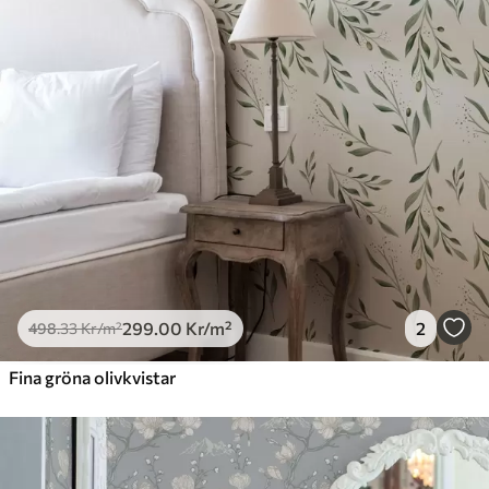
299
.00
Kr
/m²
2
498
.33
Kr
/m²
Fina gröna olivkvistar