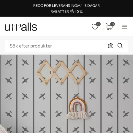
REDO FÖR LEVERANS INOM 1–3 DAGAR
RABATTER PÅ 40 %
0
0