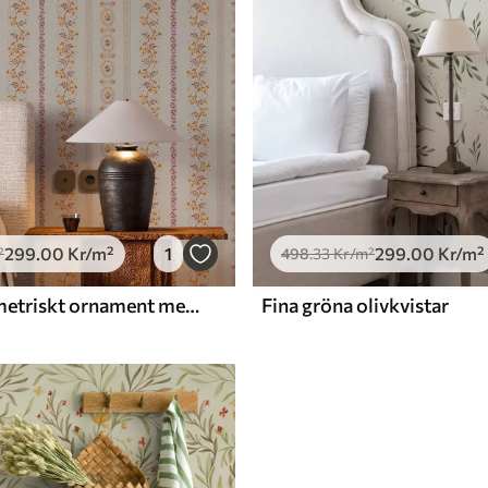
299
.00
Kr
/m²
1
299
.00
Kr
/m²
²
498
.33
Kr
/m²
Delikat geometriskt ornament med blommor och växter
Fina gröna olivkvistar