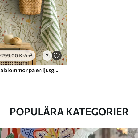
299
.00
Kr
/m²
2
²
Gula och röda blommor på en ljusgrön bakgrund
POPULÄRA KATEGORIER