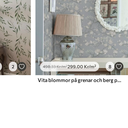
2
299
.00
Kr
/m²
8
498
.33
Kr
/m²
Vita blommor på grenar och berg på en blå bakgrund