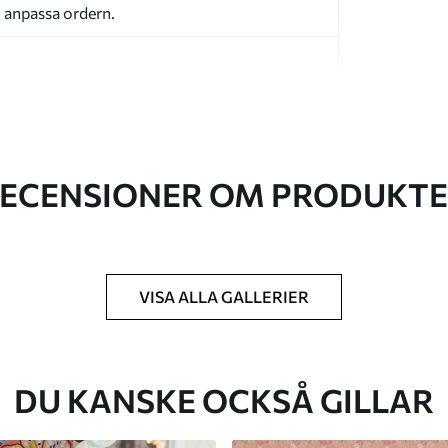
t anpassa ordern.
ECENSIONER OM PRODUKT
k du har angett och skärs i identiska remsor
cm.
kt och/eller tapetlim.
VISA ALLA GALLERIER
ktigt med en mjuk svamp. Tapeter med
 vatten.
DU KANSKE OCKSÅ GILLAR