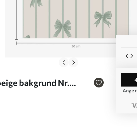
beige bakgrund Nr.
Ange m