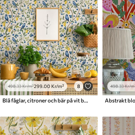
Tillgängliga material
Standard
Premium
498
.33
631
.67
299
.00
Kr
/m²
379
.00
Kr
/m²
299
.00
Kr
/m²
8
498
.33
Kr
/m²
498
.33
Kr
/m
Blå fåglar, citroner och bär på vit bakgrund
Abstrakt blo