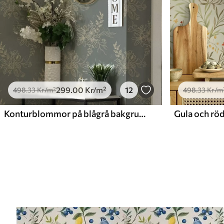
299
.00
Kr
/m²
12
498
.33
Kr
/m²
498
.33
Kr
/m
Konturblommor på blågrå bakgrund, elegant botaniskt mönster