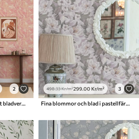
2
299
.00
Kr
/m²
3
498
.33
Kr
/m²
Delikat rosa-persikofärgat bladverk med en mjuk färgskimmer
Fina blommor och blad i pastellfärger