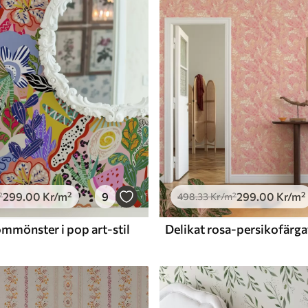
Premiumvinyl
725
.00
435
.00
Kr
/m²
299
.00
Kr
/m²
9
299
.00
Kr
/m²
²
498
.33
Kr
/m²
mmönster i pop art-stil