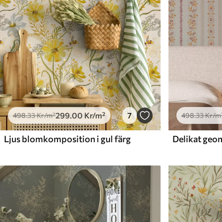
299
.00
Kr
/m²
7
498
.33
Kr
/m²
498
.33
Kr
/m
Ljus blomkomposition i gul färg