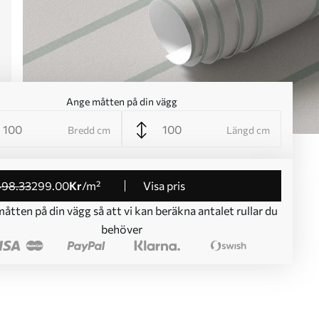
Ange måtten på din vägg
Bredd cm
Längd cm
498
.33
299
.00
Kr
/m²
Visa pris
åtten på din vägg så att vi kan beräkna antalet rullar du
behöver