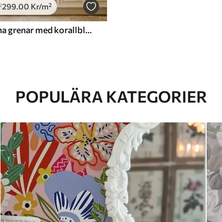
299
.00
Kr
/m²
²
Genombrutna grenar med korallblommor, blommönster
POPULÄRA KATEGORIER