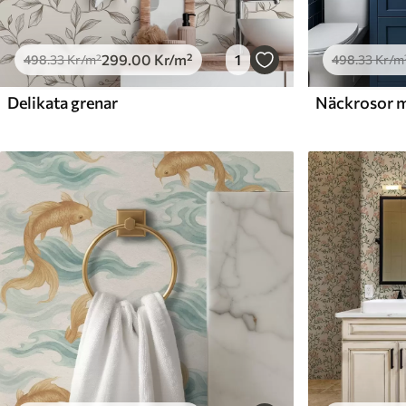
299
.00
Kr
/m²
1
498
.33
Kr
/m²
498
.33
Kr
/m
Delikata grenar