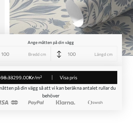
Ange måtten på din vägg
Bredd cm
Längd cm
498
.33
299
.00
Kr
/m²
Visa pris
åtten på din vägg så att vi kan beräkna antalet rullar du
behöver