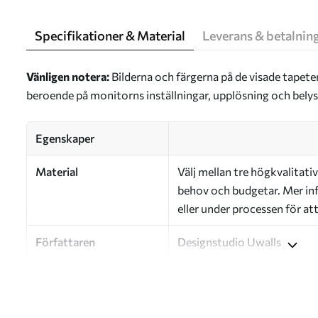
Specifikationer & Material
Leverans & betalnin
Vänligen notera:
Bilderna och färgerna på de visade tapete
beroende på monitorns inställningar, upplösning och bely
Egenskaper
Material
Välj mellan tre högkvalitativ
behov och budgetar. Mer inf
eller under processen för at
Författaren
Designstudio Uwalls
Artikelnummer
a01158
Efterbehandling
Halvmatt.