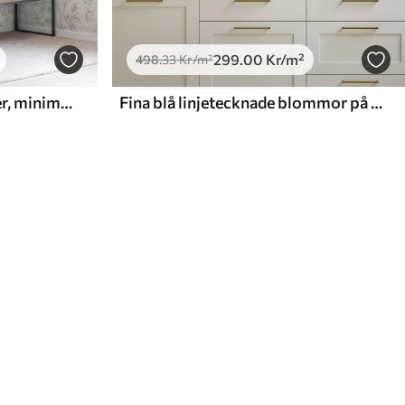
299
.00
Kr
/m²
498
.33
Kr
/m²
Akvarellblad i kalla nyanser, minimalistisk design
Fina blå linjetecknade blommor på en benvit bakgrund