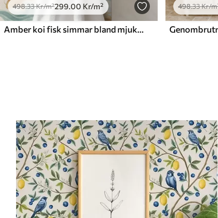
299
.00
Kr
/m²
498
.33
Kr
/m²
498
.33
Kr
/m
Amber koi fisk simmar bland mjuka turkosa vågor