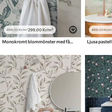
299
.00
Kr
/m²
498
.33
Kr
/m²
498
.33
Kr
/m
Monokromt blommönster med fåglar