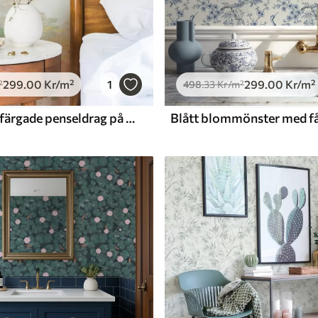
299
.00
Kr
/m²
1
299
.00
Kr
/m²
²
498
.33
Kr
/m²
Ljusa pastellfärgade penseldrag på en nästan vit bakgrund