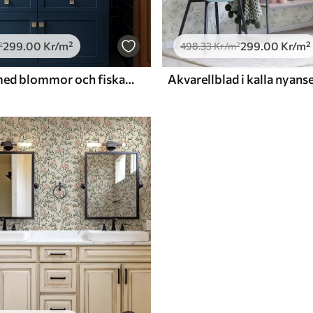
299
.00
Kr
/m²
299
.00
Kr
/m²
²
498
.33
Kr
/m²
Näckrosor med blommor och fiskar på mörk bakgrund