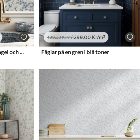
299
.00
Kr
/m²
498
.33
Kr
/m²
Blått blommönster med fågel och grenar
Fåglar på en gren i blå toner