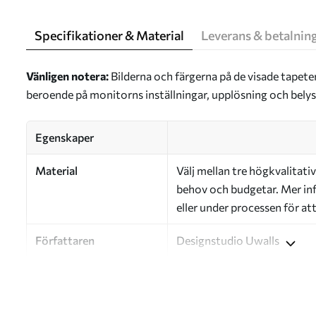
Specifikationer & Material
Leverans & betalnin
Vänligen notera:
Bilderna och färgerna på de visade tapete
beroende på monitorns inställningar, upplösning och bely
Egenskaper
Material
Välj mellan tre högkvalitativ
behov och budgetar. Mer inf
eller under processen för at
Författaren
Designstudio Uwalls
Artikelnummer
a01156
Efterbehandling
Halvmatt.