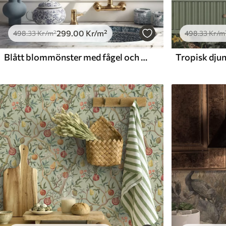
299
.00
Kr
/m²
498
.33
Kr
/m²
498
.33
Kr
/m
Blått blommönster med fågel och grenar