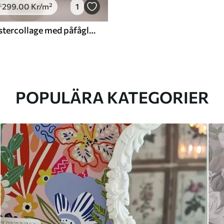
299
.00
Kr
/m²
1
²
Åldrat blomstercollage med påfåglar och fjärilar
POPULÄRA KATEGORIER