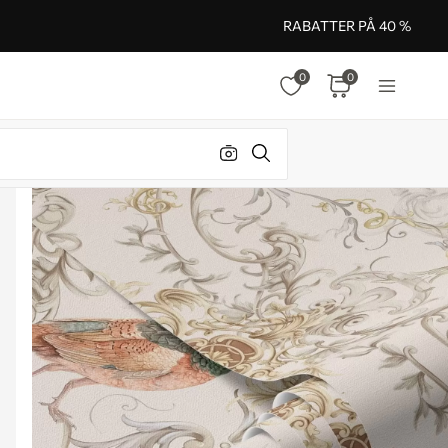
RABATTER PÅ 40 %
0
0