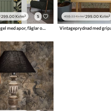
299
.00
Kr
/m²
5
299
.00
Kr
/m²
²
498
.33
Kr
/m²
Tropisk djungel med apor, fåglar och täta bladverk