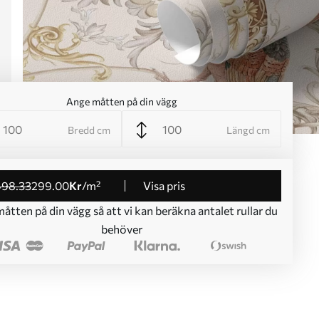
Ange måtten på din vägg
Bredd cm
Längd cm
498
.33
299
.00
Kr
/m²
Visa pris
åtten på din vägg så att vi kan beräkna antalet rullar du
behöver