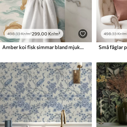
299
.00
Kr
/m²
498
.33
Kr
/m²
498
.33
Kr
/m
Amber koi fisk simmar bland mjuka turkosa vågor