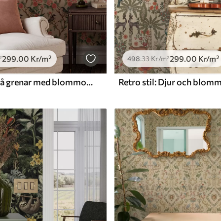
299
.00
Kr
/m²
299
.00
Kr
/m²
²
498
.33
Kr
/m²
Små fåglar på grenar med blommor mot ljus bakgrund