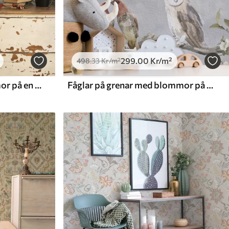
299
.00
Kr
/m²
498
.33
Kr
/m²
Retro stil: Djur och blommor på en vintagebakgrund
Fåglar på grenar med blommor på grå bakgrund