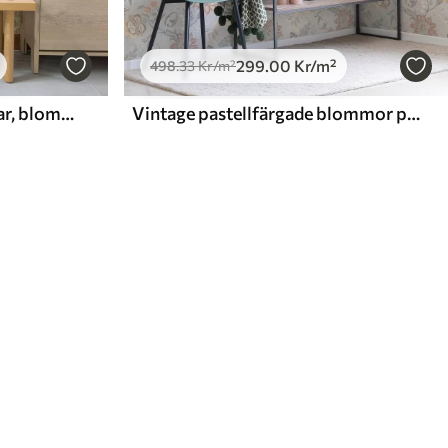
299
.00
Kr
/m²
498
.33
Kr
/m²
Vintageprydnad med gripar, blommor och figurer
Vintage pastellfärgade blommor på en grå bakgrund