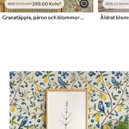
299
.00
Kr
/m²
498
.33
Kr
/m²
498
.33
Kr
/m
Granatäpple, päron och blommor på en ljusgrön bakgrund