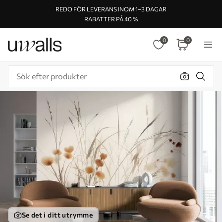
REDO FÖR LEVERANS INOM 1–3 DAGAR
RABATTER PÅ 40 %
0
0
Se det i ditt utrymme