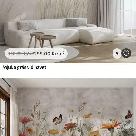
299
.00
Kr
/m²
5
498
.33
Kr
/m²
Mjuka gräs vid havet