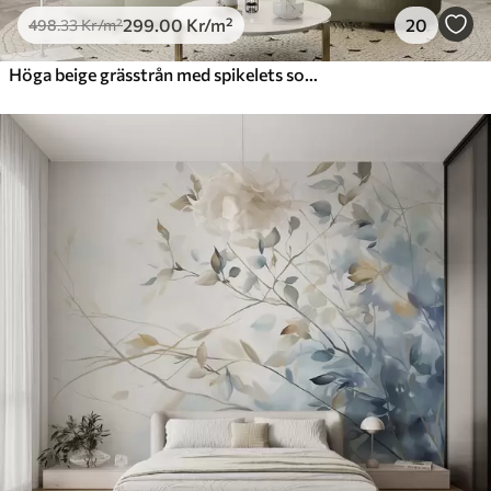
299
.00
Kr
/m²
20
498
.33
Kr
/m²
Höga beige grässtrån med spikelets som vajar i vinden mot en mjuk, ljus bakgrund