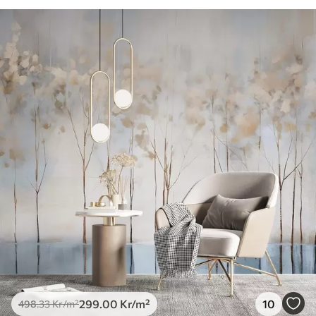
299
.00
Kr
/m²
10
498
.33
Kr
/m²