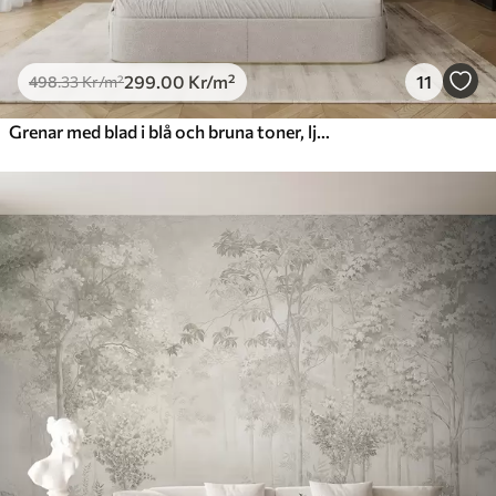
299
.00
Kr
/m²
11
498
.33
Kr
/m²
Grenar med blad i blå och bruna toner, ljus bakgrund, mjuk och skir, akvarellstil