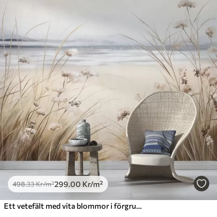
299
.00
Kr
/m²
498
.33
Kr
/m²
Ett vetefält med vita blommor i förgrunden, en strand och havet i bakgrunden, neutrala pastellfärger i dämpade färger