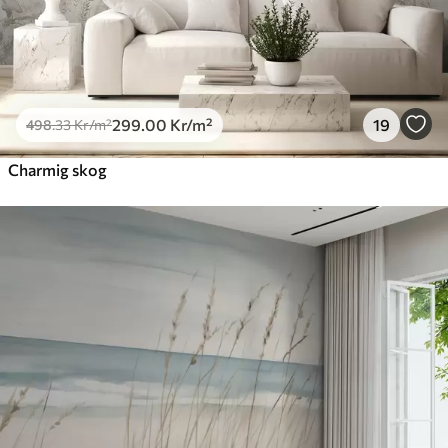
299
.00
Kr
/m²
19
498
.33
Kr
/m²
Charmig skog