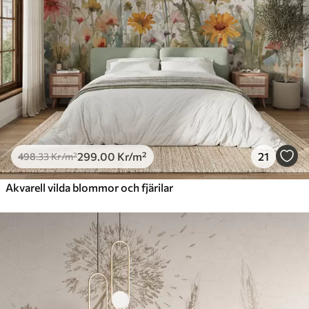
299
.00
Kr
/m²
21
498
.33
Kr
/m²
Akvarell vilda blommor och fjärilar