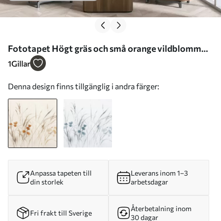
Fototapet Högt gräs och små orange vildblommor
mot en ljus bakgrund, i en boho-stil med struktur
1
Gillar
Nr. w09902
Denna design finns tillgänglig i andra färger:
Anpassa tapeten till
Leverans inom 1–3
din storlek
arbetsdagar
Återbetalning inom
Fri frakt till Sverige
30 dagar