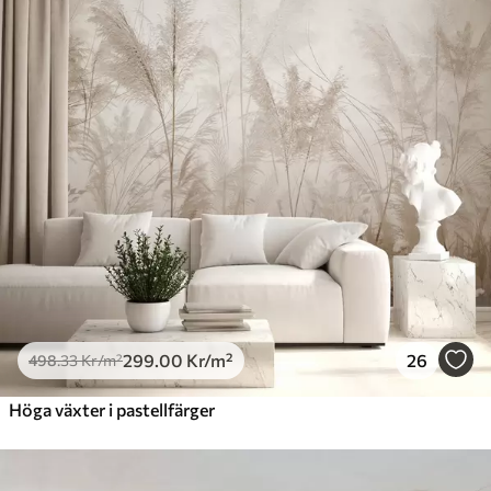
299
.00
Kr
/m²
26
498
.33
Kr
/m²
Höga växter i pastellfärger