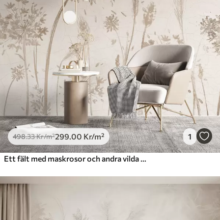
299
.00
Kr
/m²
1
498
.33
Kr
/m²
Ett fält med maskrosor och andra vilda blommor mot en mjuk, disig bakgrund