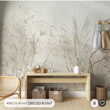
Tillgängliga material
Standard
498
.33
299
.00
Kr
/m²
Premium
631
.67
379
.00
Kr
/m²
Premiumvinyl
725
.00
435
.00
Kr
/m²
Peel and Stick
900
.00
540
.00
Kr
/m²
299
.00
Kr
/m²
8
498
.33
Kr
/m²