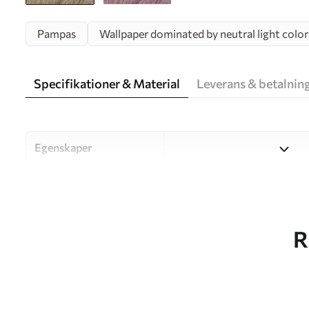
Pampas
Wallpaper dominated by neutral light color
Specifikationer & Material
Leverans & betalnin
Egenskaper
Material
Välj mellan tre högkvalitati
och budgetar. Mer informati
kundanpassningsprocessen.
R
Författaren
UWALLS
Artikelnummer
w09825