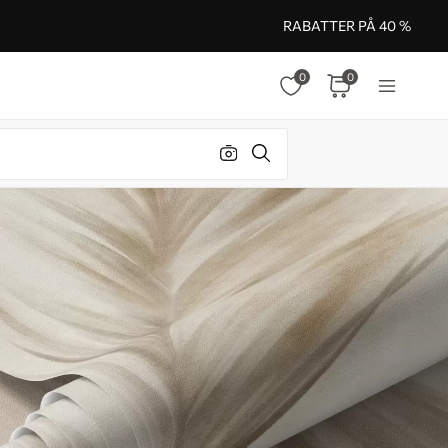
RABATTER PÅ 40 %
0
0