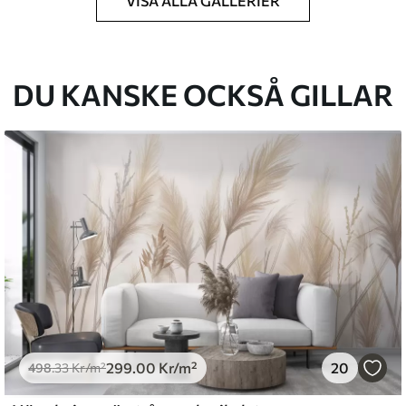
VISA ALLA GALLERIER
k du har angett och skärs i identiska remsor
cm.
DU KANSKE OCKSÅ GILLAR
kt och/eller tapetlim.
ktigt med en mjuk svamp. Tapeter med
 vatten.
emium
.67
379
.00
Kr
/m²
299
.00
Kr
/m²
20
498
.33
Kr
/m²