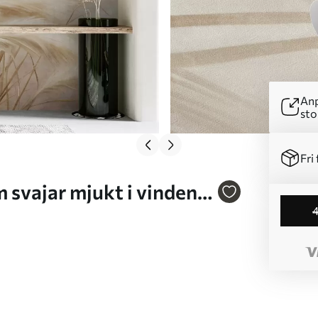
Anp
sto
Fri 
texturerad konst Nr.