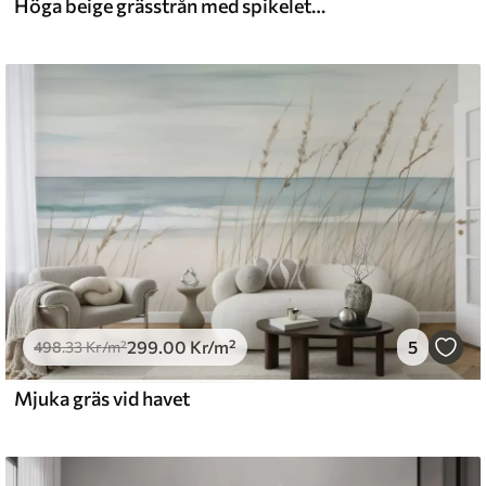
Höga beige grässtrån med spikelets som vajar i vinden mot en mjuk, ljus bakgrund
l and Stick
0
.00
540
.00
Kr
/m²
299
.00
Kr
/m²
5
498
.33
Kr
/m²
Mjuka gräs vid havet