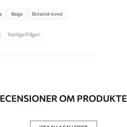
s
Beige
Botanisk konst
g
Vanliga frågor
va material, vart och ett anpassat för olika rum
on finns nedan eller under
ECENSIONER OM PRODUKT