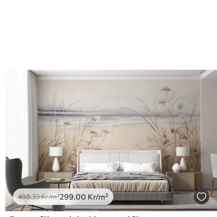
299
.00
Kr
/m²
498
.33
Kr
/m²