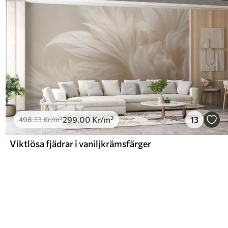
299
.00
Kr
/m²
13
498
.33
Kr
/m²
Viktlösa fjädrar i vaniljkrämsfärger