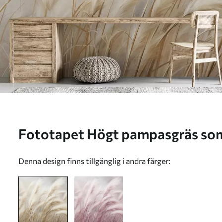
Fototapet Högt pampasgräs som svajar mjukt i vinden
mot en mjuk, dämpad bakgrund, 
Denna design finns tillgänglig i andra färger:
w09825