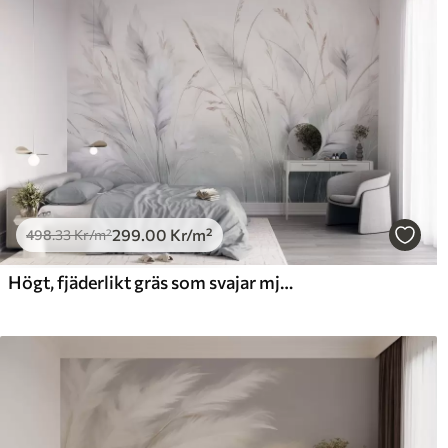
299
.00
Kr
/m²
498
.33
Kr
/m²
Högt, fjäderlikt gräs som svajar mjukt mot en mjuk, dämpad bakgrund – en fin naturkonst