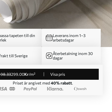
assa tapeten till din
Leverans inom 1–3
rlek
arbetsdagar
Återbetalning inom 30
frakt till Sverige
dagar
498
.33
299
.00
Kr
/m²
Visa pris
Priset är angivet med
40% rabatt
.