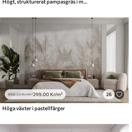
Högt, strukturerat pampasgräs i mjuka, varma, neutrala toner, med en suddig, ljus bakgrund.
Premiumvinyl
Pee
725
.00
90
435
.00
Kr
/m²
299
.00
Kr
/m²
26
498
.33
Kr
/m²
Höga växter i pastellfärger