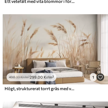
Ett vetefält med vita blommor i förgrunden, en strand och havet i bakgrunden, neutrala pastellfärger i dämpade färger
299
.00
Kr
/m²
1
498
.33
Kr
/m²
Högt, strukturerat torrt gräs med veteax på fältet mot en mjuk, blek bakgrund