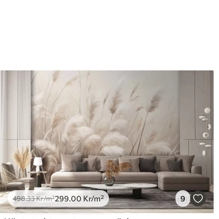
Efterbehandling
Halvmatt.
Produktion
Bilden skrivs ut i den storle
med en bredd på upp till 50 
Dessutom
Du kan lägga till ett lackski
Rengöring
Tapeten kan rengöras försi
lackfinish kan rengöras med
Tillämpningsmetod
Sömlös applikation
Tillgängliga material
Standard
Pr
498
.33
631
299
.00
Kr
/m²
299
.00
Kr
/m²
9
498
.33
Kr
/m²