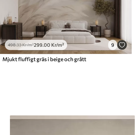
299
.00
Kr
/m²
9
498
.33
Kr
/m²
Mjukt fluffigt gräs i beige och grått