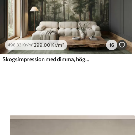
299
.00
Kr
/m²
16
498
.33
Kr
/m²
Skogsimpression med dimma, höga träd och en stig