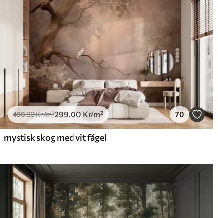
299
.00
Kr
/m²
70
498
.33
Kr
/m²
mystisk skog med vit fågel