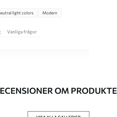
utral light colors
Modern
g
Vanliga frågor
va material, vart och ett anpassat för olika rum
on finns nedan eller under
ECENSIONER OM PRODUKT