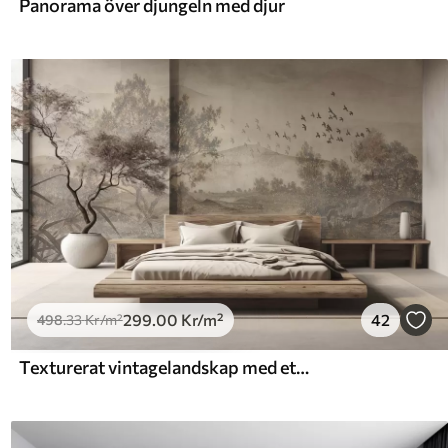
Panorama över djungeln med djur
299
.00
Kr
/m²
42
498
.33
Kr
/m²
Texturerat vintagelandskap med ett träd nära en flod och en molnig himmel, naturkonst i sepiatoner