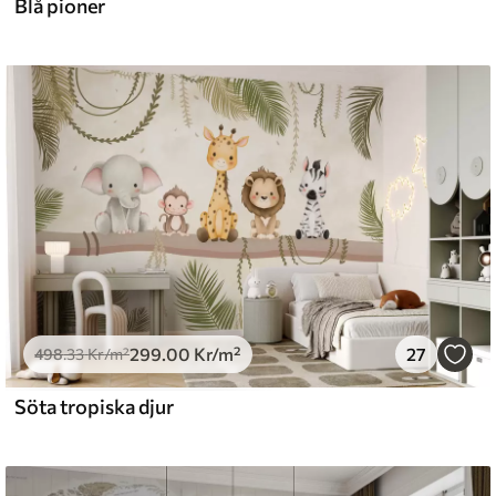
Blå pioner
299
.00
Kr
/m²
27
498
.33
Kr
/m²
Söta tropiska djur