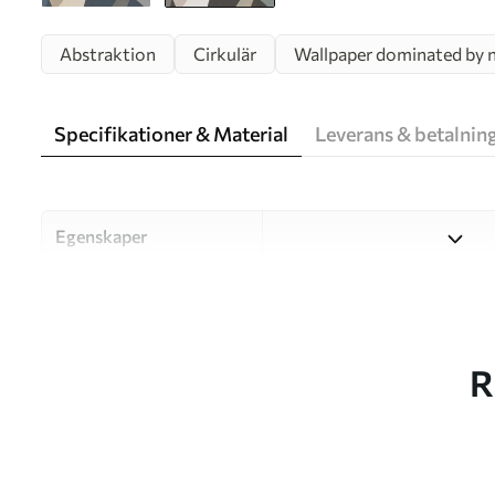
Abstraktion
Cirkulär
Wallpaper dominated by ne
Specifikationer & Material
Leverans & betalnin
Egenskaper
Material
Välj mellan tre högkvalitati
och budgetar. Mer informati
kundanpassningsprocessen.
R
Författaren
UWALLS
Artikelnummer
w05751v1