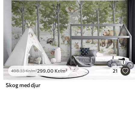
299
.00
Kr
/m²
21
498
.33
Kr
/m²
Skog med djur