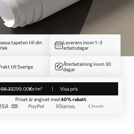
assa tapeten till din
Leverans inom 1–3
rlek
arbetsdagar
Återbetalning inom 30
frakt till Sverige
dagar
498
.33
299
.00
Kr
/m²
Visa pris
Priset är angivet med
40% rabatt
.