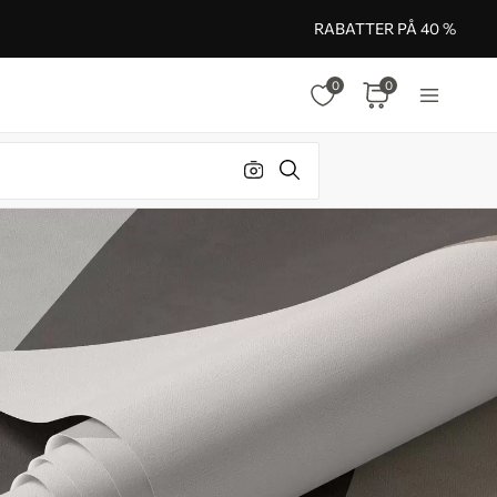
RABATTER PÅ 40 %
0
0