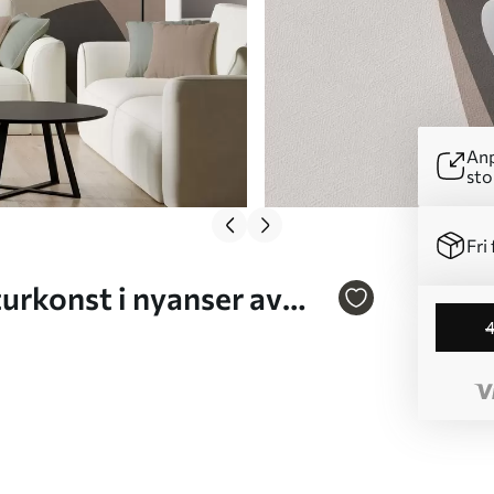
Anp
sto
Fri 
1v1