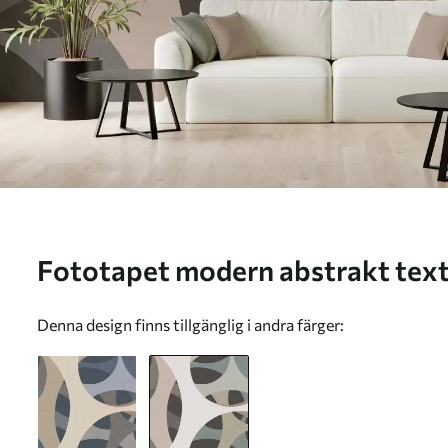
Fototapet modern abstrakt texturkonst i nyanser av
beige och naturtoner Nr. w0575
Denna design finns tillgänglig i andra färger: