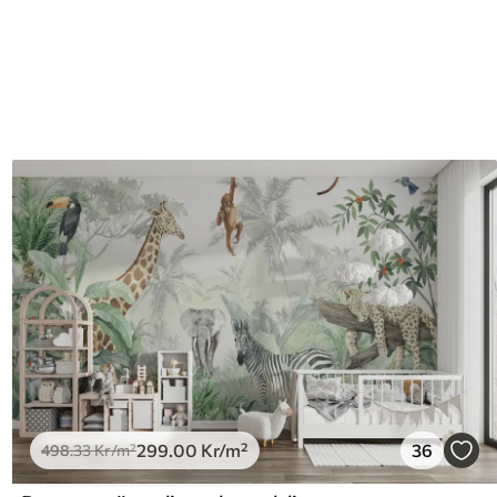
299
.00
Kr
/m²
36
498
.33
Kr
/m²