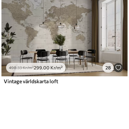
299
.00
Kr
/m²
28
498
.33
Kr
/m²
Vintage världskarta loft