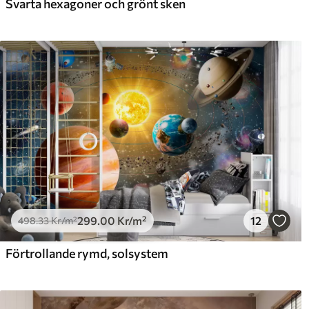
Svarta hexagoner och grönt sken
299
.00
Kr
/m²
12
498
.33
Kr
/m²
Förtrollande rymd, solsystem