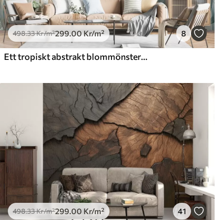
299
.00
Kr
/m²
8
498
.33
Kr
/m²
Ett tropiskt abstrakt blommönster med stora palmblad i nyanser av blått och beige skapar en frodig atmosfär
299
.00
Kr
/m²
41
498
.33
Kr
/m²