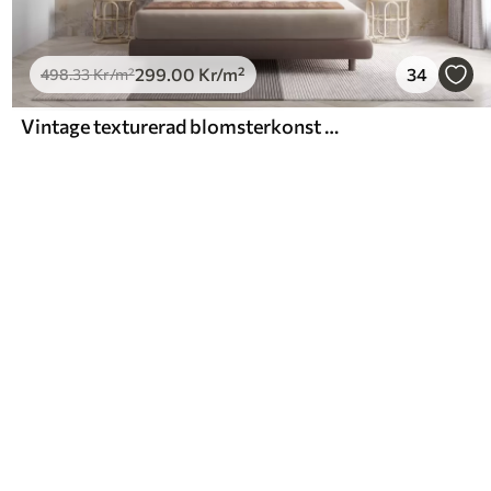
299
.00
Kr
/m²
34
498
.33
Kr
/m²
Vintage texturerad blomsterkonst med illustrationer av delikata trädgårdsblommor och blad i teckningsstil, mjuka pastellbeige och sepiafärger