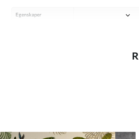
Egenskaper
Material
Välj mellan tre högkvalitati
och budgetar. Mer informati
kundanpassningsprocessen.
R
Författaren
UWALLS
Artikelnummer
w05657
Efterbehandling
Halvmatt.
Produktion
Bilden skrivs ut i den storle
med en bredd på upp till 50 
Dessutom
Du kan lägga till ett lackski