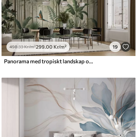
299
.00
Kr
/m²
19
498
.33
Kr
/m²
Panorama med tropiskt landskap och fåglar