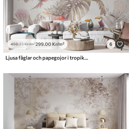
299
.00
Kr
/m²
6
498
.33
Kr
/m²
Ljusa fåglar och papegojor i tropikerna