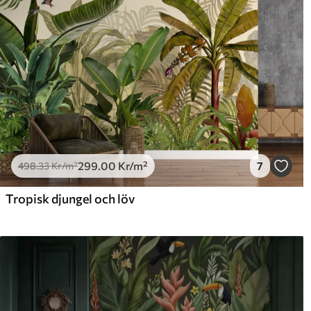
Rengöring
Tapeten kan rengöras försi
lackfinish kan rengöras med
Tillämpningsmetod
Sömlös applikation
Tillgängliga material
Standard
Pr
498
.33
631
299
.00
Kr
/m²
299
.00
Kr
/m²
7
498
.33
Kr
/m²
Tropisk djungel och löv
Premiumvinyl
Pee
725
.00
90
435
.00
Kr
/m²