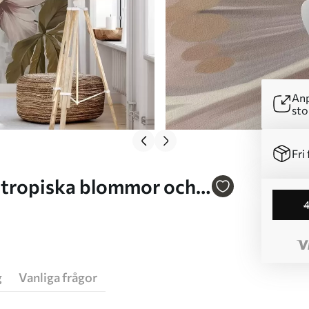
Anp
sto
Fri 
g
Vanliga frågor