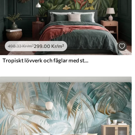
299
.00
Kr
/m²
498
.33
Kr
/m²
Tropiskt lövverk och fåglar med stora näbbar på mörk bakgrund