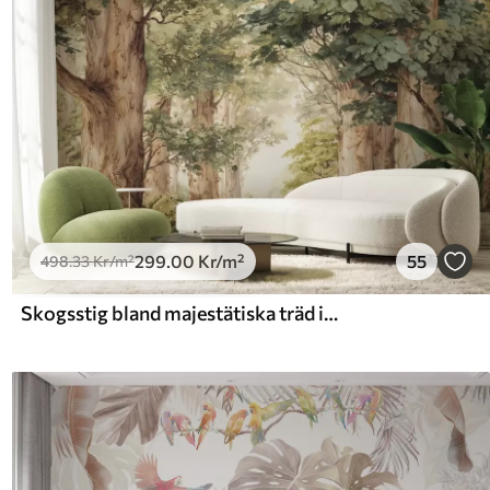
299
.00
Kr
/m²
55
498
.33
Kr
/m²
Skogsstig bland majestätiska träd i akvarellstil