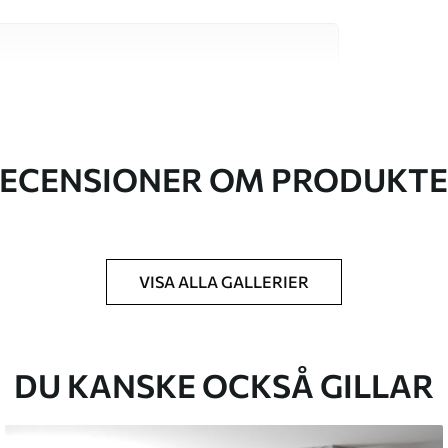
va material, vart och ett anpassat för olika rum
on finns nedan eller under
ECENSIONER OM PRODUKT
VISA ALLA GALLERIER
k du har angett och skärs i identiska remsor
cm.
DU KANSKE OCKSÅ GILLAR
kt och/eller tapetlim.