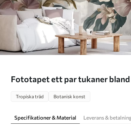
Fototapet ett par tukaner bland tropiska blommor och
blad Nr. w05657
Tropiska träd
Botanisk konst
Specifikationer & Material
Leverans & betalnin