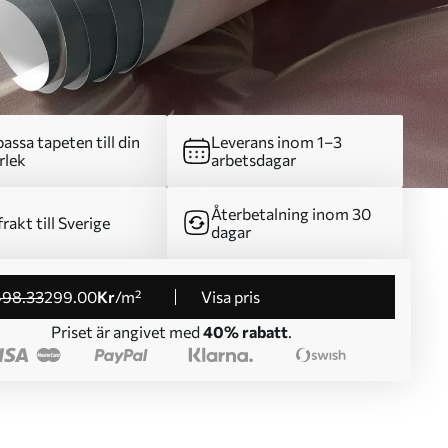
assa tapeten till din
Leverans inom 1–3
rlek
arbetsdagar
Återbetalning inom 30
frakt till Sverige
dagar
498
.33
299
.00
Kr
/m²
Visa pris
Priset är angivet med
40% rabatt
.