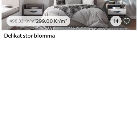
299
.00
Kr
/m²
14
498
.33
Kr
/m²
Delikat stor blomma