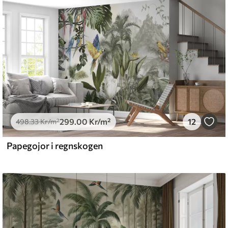
ktigt med en mjuk svamp. Tapeter med
 vatten.
emium
.67
379
.00
Kr
/m²
299
.00
Kr
/m²
12
498
.33
Kr
/m²
Papegojor i regnskogen
l and Stick
0
.00
540
.00
Kr
/m²