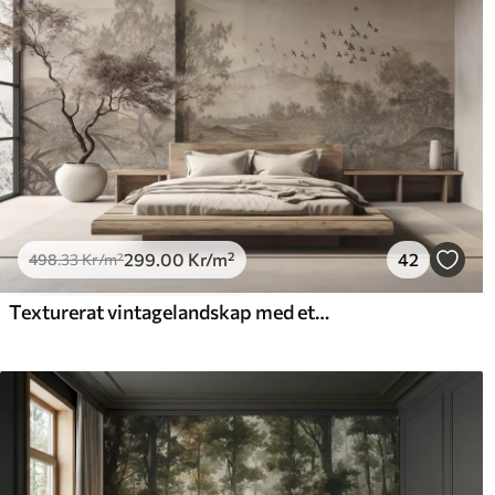
299
.00
Kr
/m²
42
498
.33
Kr
/m²
Texturerat vintagelandskap med ett träd nära en flod och en molnig himmel, naturkonst i sepiatoner