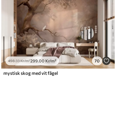
299
.00
Kr
/m²
70
498
.33
Kr
/m²
mystisk skog med vit fågel