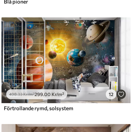
Blå pioner
299
.00
Kr
/m²
12
498
.33
Kr
/m²
Förtrollande rymd, solsystem