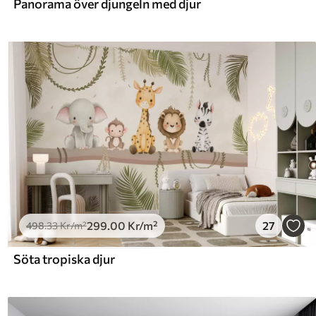
Panorama över djungeln med djur
299
.00
Kr
/m²
27
498
.33
Kr
/m²
Söta tropiska djur