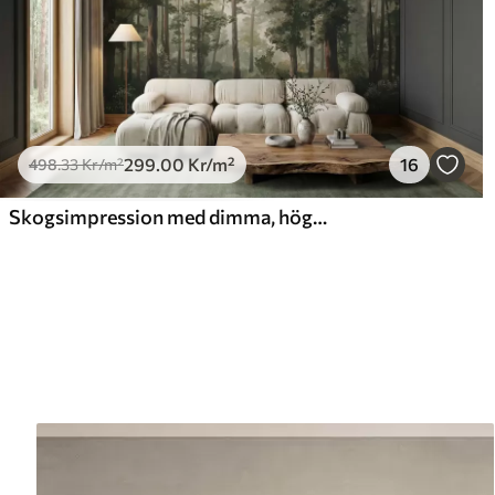
299
.00
Kr
/m²
16
498
.33
Kr
/m²
Skogsimpression med dimma, höga träd och en stig