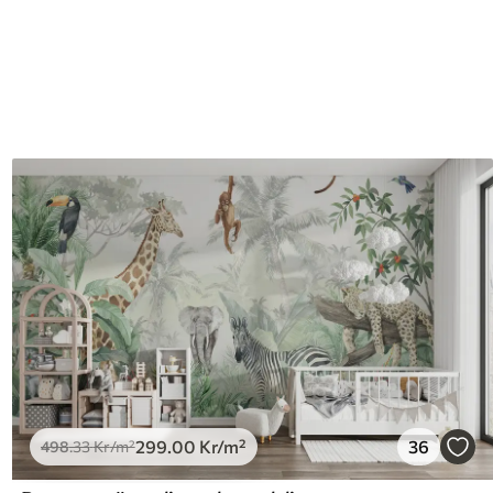
299
.00
Kr
/m²
36
498
.33
Kr
/m²