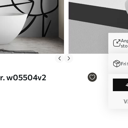
Anp
sto
Fri 
ten Nr. w05504v2