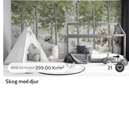
299
.00
Kr
/m²
21
498
.33
Kr
/m²
Skog med djur