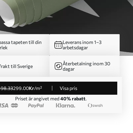
assa tapeten till din
Leverans inom 1–3
rlek
arbetsdagar
Återbetalning inom 30
frakt till Sverige
dagar
498
.33
299
.00
Kr
/m²
Visa pris
Priset är angivet med
40% rabatt
.