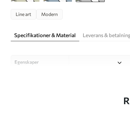
Line art
Modern
Specifikationer & Material
Leverans & betalnin
Egenskaper
Material
Välj mellan tre högkvalitati
och budgetar. Mer informati
kundanpassningsprocessen.
R
Författaren
UWALLS
Artikelnummer
w05504v2