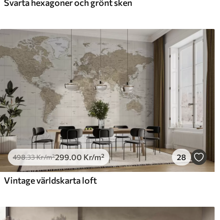
Svarta hexagoner och grönt sken
299
.00
Kr
/m²
28
498
.33
Kr
/m²
Vintage världskarta loft