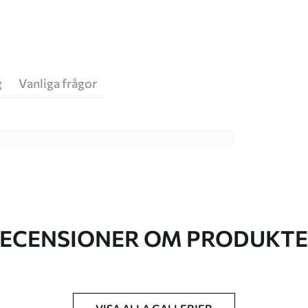
g
Vanliga frågor
va material, vart och ett anpassat för olika rum
on finns nedan eller under
ECENSIONER OM PRODUKT