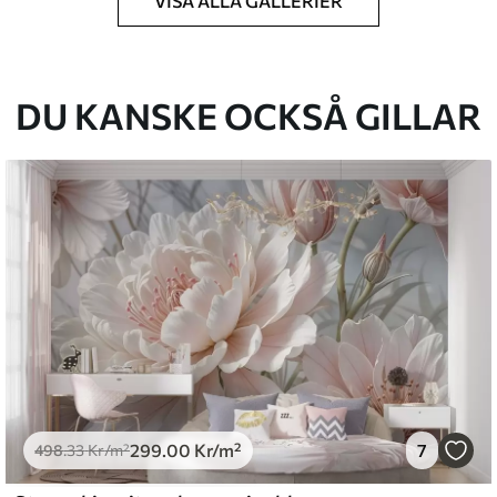
VISA ALLA GALLERIER
k du har angett och skärs i identiska remsor
cm.
DU KANSKE OCKSÅ GILLAR
kt och/eller tapetlim.
ktigt med en mjuk svamp. Tapeter med
 vatten.
emium
.67
379
.00
Kr
/m²
299
.00
Kr
/m²
7
498
.33
Kr
/m²