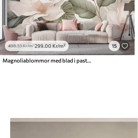
299
.00
Kr
/m²
15
498
.33
Kr
/m²
Magnoliablommor med blad i pastellfärger, vitt, rosa och grönt, mjuka, delikata, akvarellstil