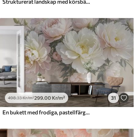
Strukturerat landskap med körsbärsblomgren, rosa löv, mjuk, dimmig bakgrund
Premiumvinyl
Pee
725
.00
90
435
.00
Kr
/m²
299
.00
Kr
/m²
31
498
.33
Kr
/m²
En bukett med frodiga, pastellfärgade pioner och andra blommor mot en mjuk, suddig bakgrund