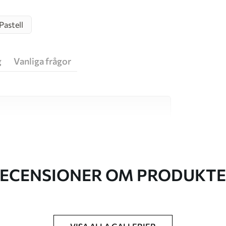
Pastell
g
Vanliga frågor
va material, vart och ett anpassat för olika rum
on finns nedan eller under
ECENSIONER OM PRODUKT