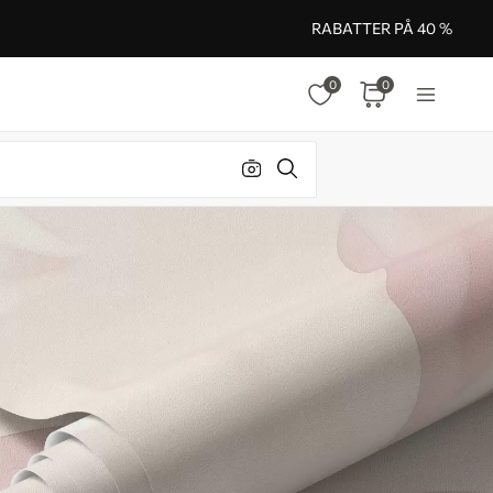
RABATTER PÅ 40 %
0
0