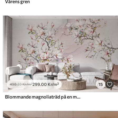
Vårens gren
299
.00
Kr
/m²
15
498
.33
Kr
/m²
Blommande magnoliaträd på en marmorbakgrund