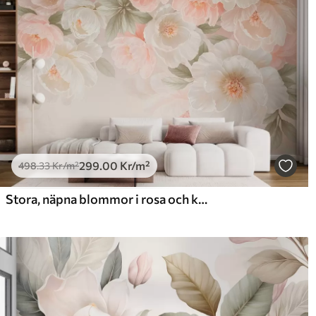
299
.00
Kr
/m²
498
.33
Kr
/m²
Stora, näpna blommor i rosa och krämfärgade nyanser