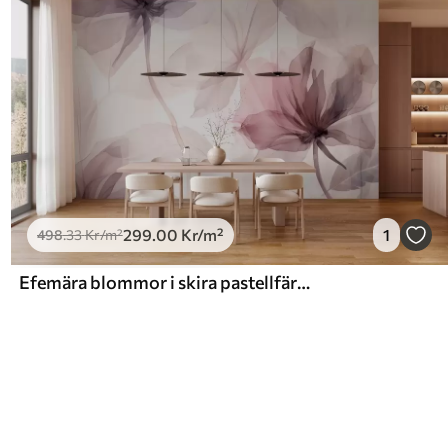
299
.00
Kr
/m²
1
498
.33
Kr
/m²
Efemära blommor i skira pastellfärger