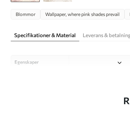
Blommor
Wallpaper, where pink shades prevail
Specifikationer & Material
Leverans & betalnin
Egenskaper
Material
Välj mellan tre högkvalitati
och budgetar. Mer informati
kundanpassningsprocessen.
R
Författaren
UWALLS
Artikelnummer
w05437