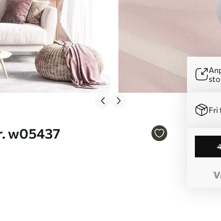
Anp
sto
Fri 
r Nr. w05437