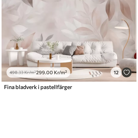
299
.00
Kr
/m²
12
498
.33
Kr
/m²
Fina bladverk i pastellfärger