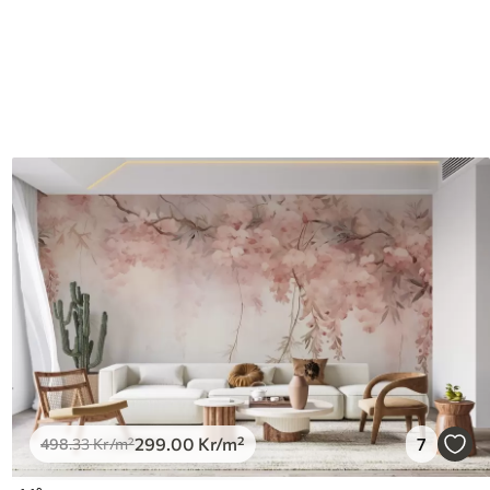
299
.00
Kr
/m²
7
498
.33
Kr
/m²