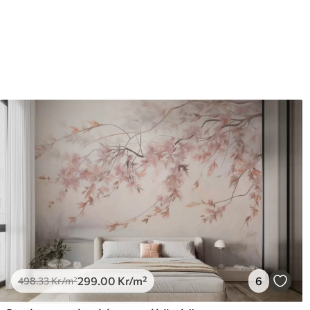
Efterbehandling
Halvmatt.
Produktion
Bilden skrivs ut i den storle
med en bredd på upp till 50 
Dessutom
Du kan lägga till ett lackski
Rengöring
Tapeten kan rengöras försi
lackfinish kan rengöras med
Tillämpningsmetod
Sömlös applikation
Tillgängliga material
Standard
Pr
498
.33
631
299
.00
Kr
/m²
299
.00
Kr
/m²
6
498
.33
Kr
/m²