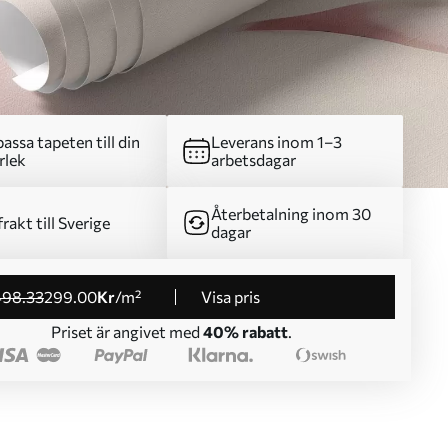
assa tapeten till din
Leverans inom 1–3
rlek
arbetsdagar
Återbetalning inom 30
frakt till Sverige
dagar
498
.33
299
.00
Kr
/m²
Visa pris
Priset är angivet med
40% rabatt
.