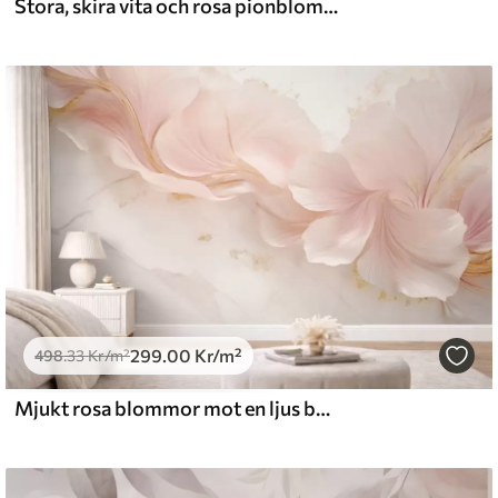
Stora, skira vita och rosa pionblommor med mjuka, fluffiga kronblad mot en suddig grå bakgrund
l and Stick
0
.00
540
.00
Kr
/m²
299
.00
Kr
/m²
498
.33
Kr
/m²
Mjukt rosa blommor mot en ljus bakgrund