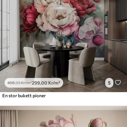
299
.00
Kr
/m²
5
498
.33
Kr
/m²
En stor bukett pioner