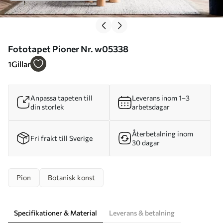
Fototapet Pioner Nr. w05338
1
Gillar
Anpassa tapeten till
Leverans inom 1–3
din storlek
arbetsdagar
Återbetalning inom
Fri frakt till Sverige
30 dagar
Pion
Botanisk konst
Specifikationer & Material
Leverans & betalning