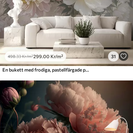
Premiumvinyl
725
.00
435
.00
Kr
/m²
Peel and Stick
900
.00
540
.00
Kr
/m²
299
.00
Kr
/m²
31
498
.33
Kr
/m²
En bukett med frodiga, pastellfärgade pioner och andra blommor mot en mjuk, suddig bakgrund