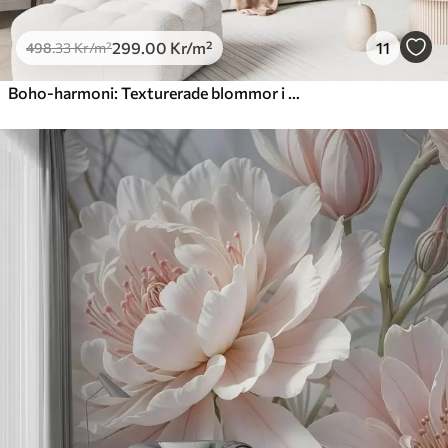
299
.00
Kr
/m²
11
498
.33
Kr
/m²
Boho-harmoni: Texturerade blommor i beige och krämfärgade toner