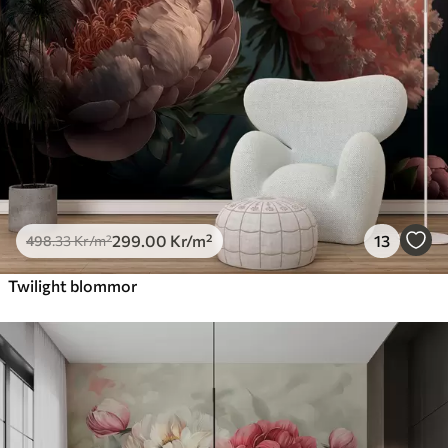
299
.00
Kr
/m²
13
498
.33
Kr
/m²
Twilight blommor