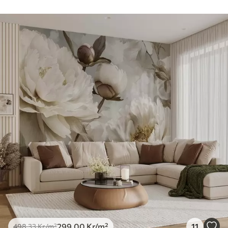
299
.00
Kr
/m²
11
498
.33
Kr
/m²