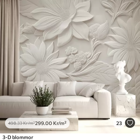
299
.00
Kr
/m²
23
498
.33
Kr
/m²
3-D blommor