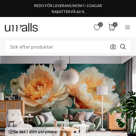
REDO FÖR LEVERANS INOM 1–3 DAGAR
RABATTER PÅ 40 %
0
0
Se det i ditt utrymme