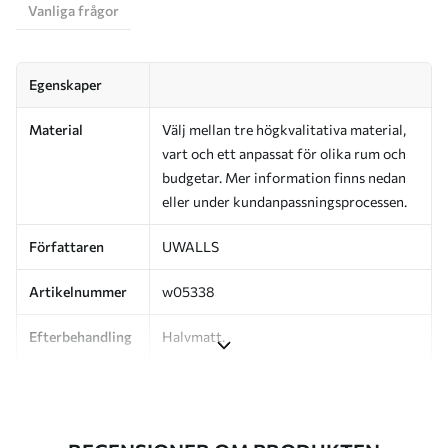
Vanliga frågor
Egenskaper
Material
Välj mellan tre högkvalitativa material,
vart och ett anpassat för olika rum och
budgetar. Mer information finns nedan
eller under kundanpassningsprocessen.
Författaren
UWALLS
Artikelnummer
w05338
Efterbehandling
Halvmatt.
Produktion
Bilden skrivs ut i den storlek du har
angett och skärs i identiska remsor med
en bredd på upp till 50 cm.