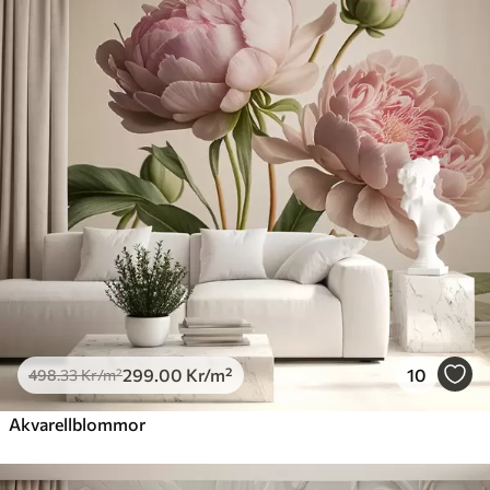
299
.00
Kr
/m²
10
498
.33
Kr
/m²
Akvarellblommor