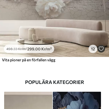
299
.00
Kr
/m²
12
498
.33
Kr
/m²
Vita pioner på en förfallen vägg
POPULÄRA KATEGORIER