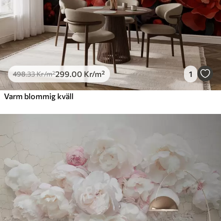
299
.00
Kr
/m²
1
498
.33
Kr
/m²
Varm blommig kväll