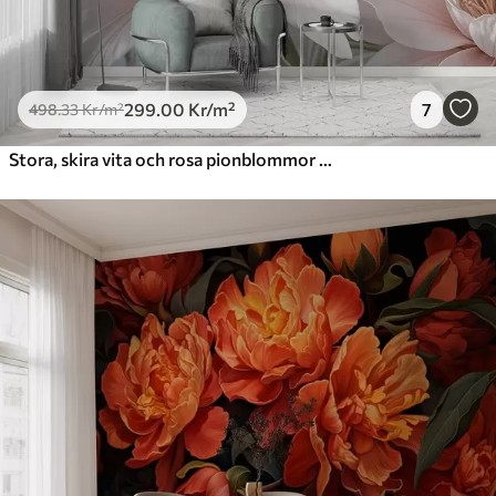
299
.00
Kr
/m²
7
498
.33
Kr
/m²
Stora, skira vita och rosa pionblommor med mjuka, fluffiga kronblad mot en suddig grå bakgrund