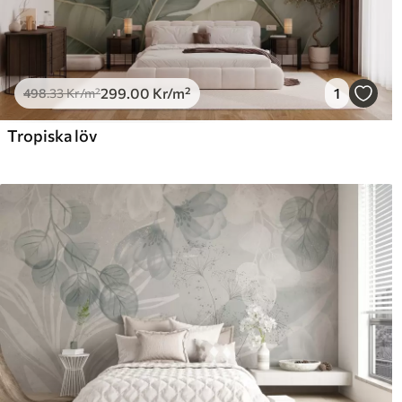
299
.00
Kr
/m²
1
498
.33
Kr
/m²
Tropiska löv