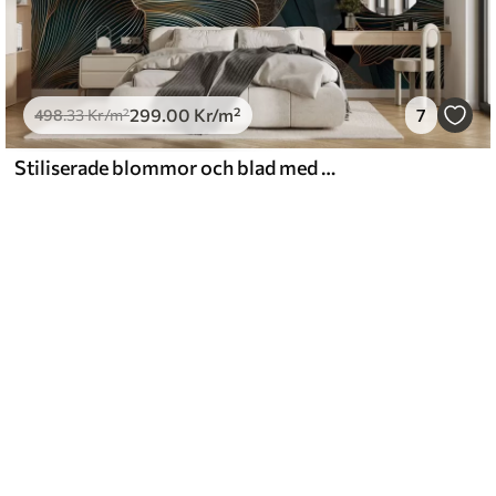
299
.00
Kr
/m²
7
498
.33
Kr
/m²
Stiliserade blommor och blad med intrikata linjer i nyanser av blågrönt och gult på mörk bakgrund