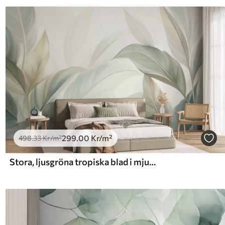
299
.00
Kr
/m²
498
.33
Kr
/m²
Stora, ljusgröna tropiska blad i mjuka pastellfärger, texturerad konst