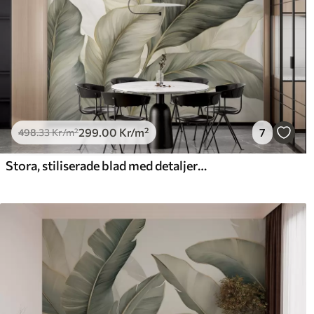
299
.00
Kr
/m²
7
498
.33
Kr
/m²
Stora, stiliserade blad med detaljerade ådringar i olika nyanser av grönt, grädde och beige