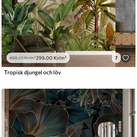
299
.00
Kr
/m²
7
498
.33
Kr
/m²
Tropisk djungel och löv