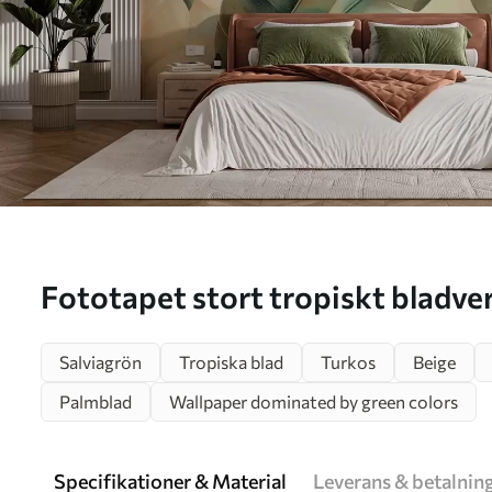
Fototapet stort tropiskt bladverk i gröna och
persikofärgade nyanser Nr. w0
Salviagrön
Tropiska blad
Turkos
Beige
Palmblad
Wallpaper dominated by green colors
Specifikationer & Material
Leverans & betalnin