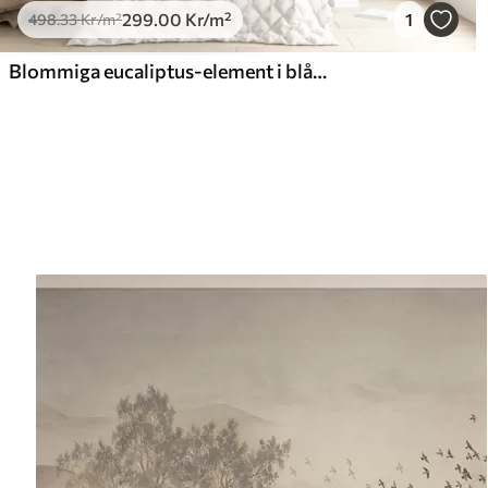
299
.00
Kr
/m²
1
498
.33
Kr
/m²
Blommiga eucaliptus-element i blå och vita nyanser med överlappande blad och kronblad i minimalistisk stil