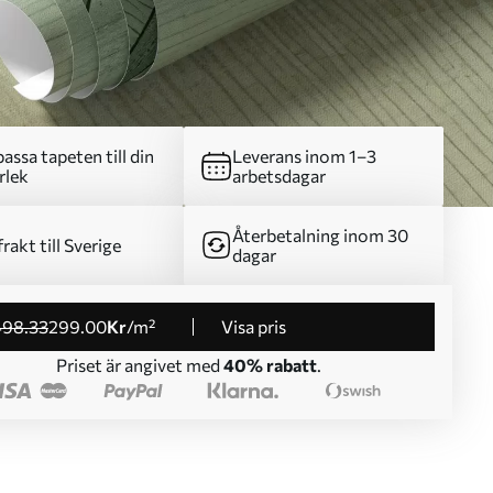
assa tapeten till din
Leverans inom 1–3
rlek
arbetsdagar
Återbetalning inom 30
frakt till Sverige
dagar
498
.33
299
.00
Kr
/m²
Visa pris
Priset är angivet med
40% rabatt
.