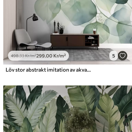
299
.00
Kr
/m²
5
498
.33
Kr
/m²
Löv stor abstrakt imitation av akvarell