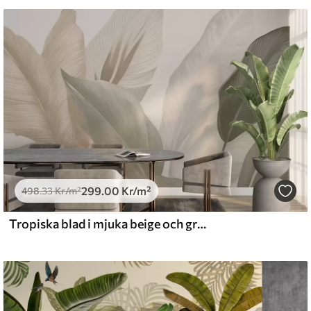
 vatten.
emium
.67
379
.00
Kr
/m²
299
.00
Kr
/m²
l and Stick
498
.33
Kr
/m²
0
.00
540
.00
Kr
/m²
Tropiska blad i mjuka beige och gröna toner, med en akvarelleffekt och mjuka färgövergångar