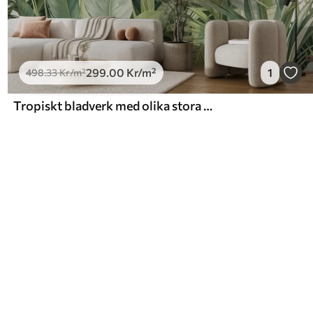
299
.00
Kr
/m²
1
498
.33
Kr
/m²
Tropiskt bladverk med olika stora gröna blad, inklusive bananblad, palmblad och andra exotiska växtarter