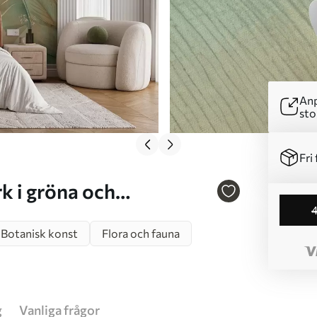
Anp
sto
Fri 
3286
Botanisk konst
Flora och fauna
g
Vanliga frågor