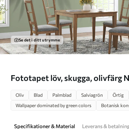
Se det i ditt utrymme
Fototapet löv, skugga, oliv
Oliv
Blad
Palmblad
Salviagrön
Örtig
Wallpaper dominated by green colors
Botanisk kon
Specifikationer & Material
Leverans & betalnin