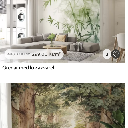
299
.00
Kr
/m²
3
498
.33
Kr
/m²
Grenar med löv akvarell