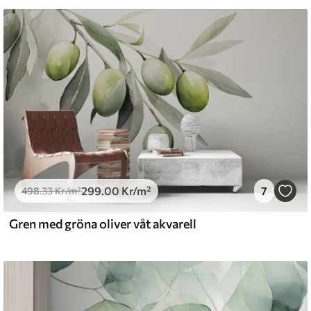
 vatten.
emium
.67
379
.00
Kr
/m²
299
.00
Kr
/m²
7
l and Stick
498
.33
Kr
/m²
0
.00
540
.00
Kr
/m²
Gren med gröna oliver våt akvarell