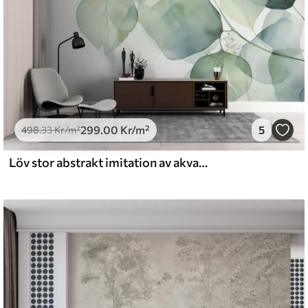
299
.00
Kr
/m²
5
498
.33
Kr
/m²
Löv stor abstrakt imitation av akvarell