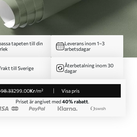
assa tapeten till din
Leverans inom 1–3
rlek
arbetsdagar
Återbetalning inom 30
frakt till Sverige
dagar
498
.33
299
.00
Kr
/m²
Visa pris
Priset är angivet med
40% rabatt
.