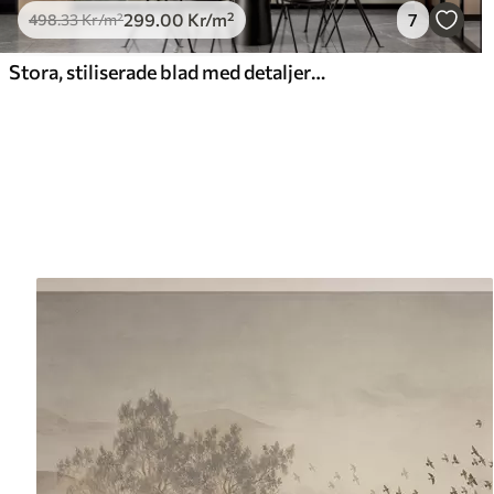
299
.00
Kr
/m²
7
498
.33
Kr
/m²
Stora, stiliserade blad med detaljerade ådringar i olika nyanser av grönt, grädde och beige