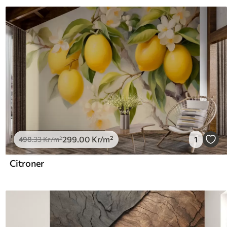
299
.00
Kr
/m²
1
498
.33
Kr
/m²
Citroner