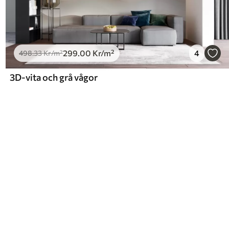
299
.00
Kr
/m²
4
498
.33
Kr
/m²
3D-vita och grå vågor