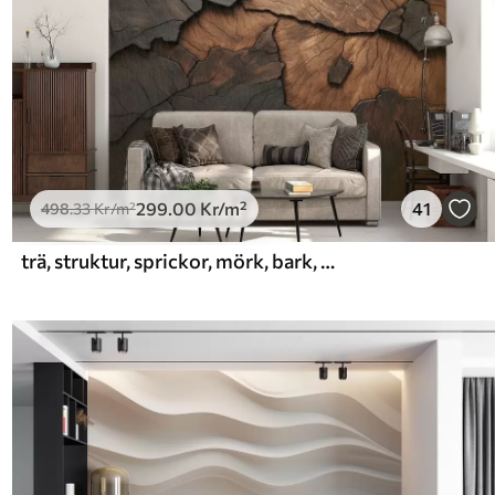
299
.00
Kr
/m²
41
498
.33
Kr
/m²
trä, struktur, sprickor, mörk, bark, yta