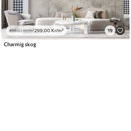
299
.00
Kr
/m²
19
498
.33
Kr
/m²
Charmig skog