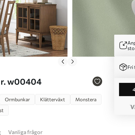
Anp
sto
Fri 
färg Nr. w00404
Ormbunkar
Klätterväxt
Monstera
st
g
Vanliga frågor