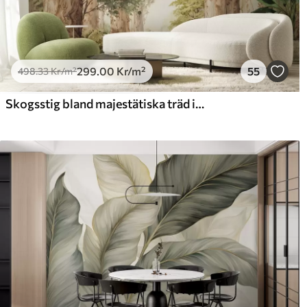
299
.00
Kr
/m²
55
498
.33
Kr
/m²
Skogsstig bland majestätiska träd i akvarellstil