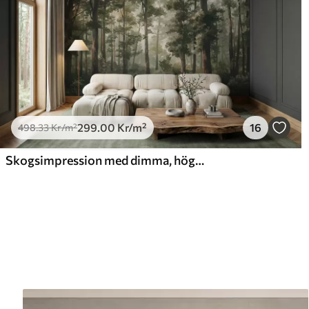
299
.00
Kr
/m²
16
498
.33
Kr
/m²
Skogsimpression med dimma, höga träd och en stig