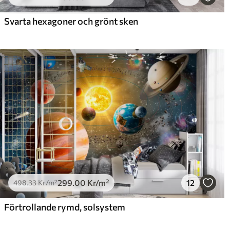
725
.00
90
435
.00
Kr
/m²
Svarta hexagoner och grönt sken
299
.00
Kr
/m²
12
498
.33
Kr
/m²
Förtrollande rymd, solsystem