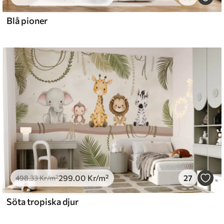
0
.00
540
.00
Kr
/m²
Blå pioner
299
.00
Kr
/m²
27
498
.33
Kr
/m²
Söta tropiska djur