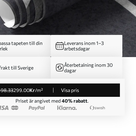
assa tapeten till din
Leverans inom 1–3
rlek
arbetsdagar
Återbetalning inom 30
frakt till Sverige
dagar
498
.33
299
.00
Kr
/m²
Visa pris
Priset är angivet med
40% rabatt
.