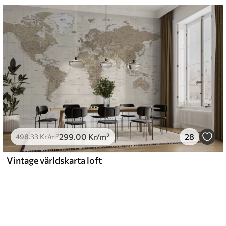
299
.00
Kr
/m²
28
498
.33
Kr
/m²
Vintage världskarta loft