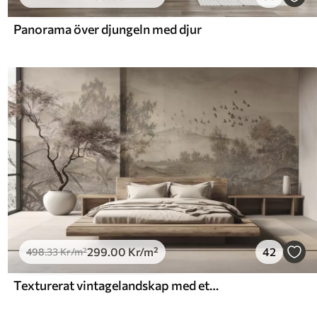
Panorama över djungeln med djur
299
.00
Kr
/m²
42
498
.33
Kr
/m²
Texturerat vintagelandskap med ett träd nära en flod och en molnig himmel, naturkonst i sepiatoner