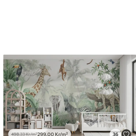
299
.00
Kr
/m²
36
498
.33
Kr
/m²