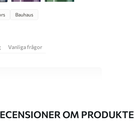
ors
Bauhaus
g
Vanliga frågor
va material, vart och ett anpassat för olika rum
on finns nedan eller under
ECENSIONER OM PRODUKT