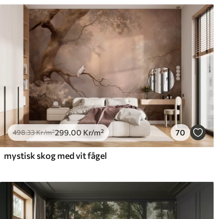
299
.00
Kr
/m²
70
498
.33
Kr
/m²
mystisk skog med vit fågel