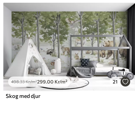
299
.00
Kr
/m²
21
498
.33
Kr
/m²
Skog med djur