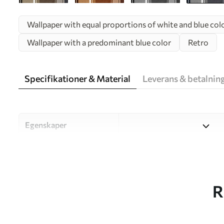
Wallpaper with equal proportions of white and blue col
Wallpaper with a predominant blue color
Retro
Specifikationer & Material
Leverans & betalnin
Egenskaper
Material
Välj mellan tre högkvalitati
och budgetar. Mer informati
kundanpassningsprocessen.
R
Författaren
UWALLS
Artikelnummer
u99095v3