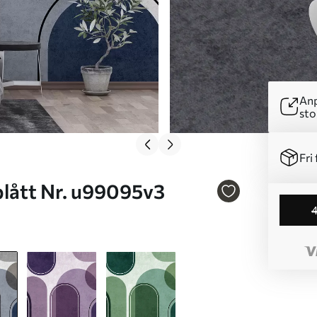
Anp
sto
Fri 
ar i blått Nr. u99095v3