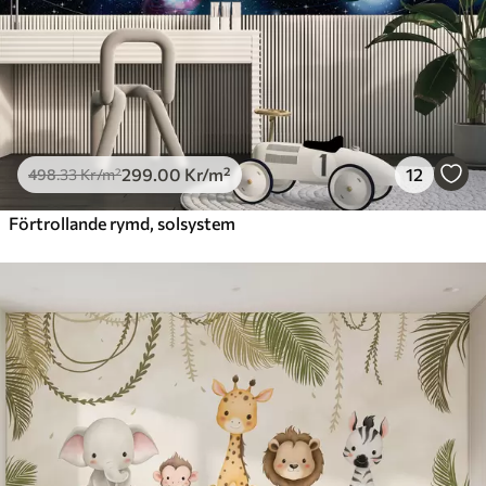
299
.00
Kr
/m²
12
498
.33
Kr
/m²
Förtrollande rymd, solsystem