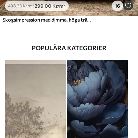
299
.00
Kr
/m²
16
498
.33
Kr
/m²
Skogsimpression med dimma, höga träd och en stig
POPULÄRA KATEGORIER