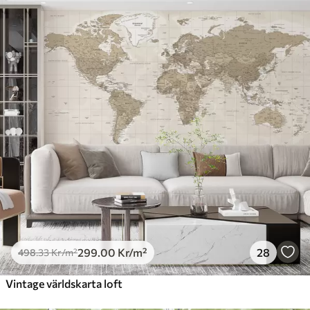
299
.00
Kr
/m²
28
498
.33
Kr
/m²
Vintage världskarta loft