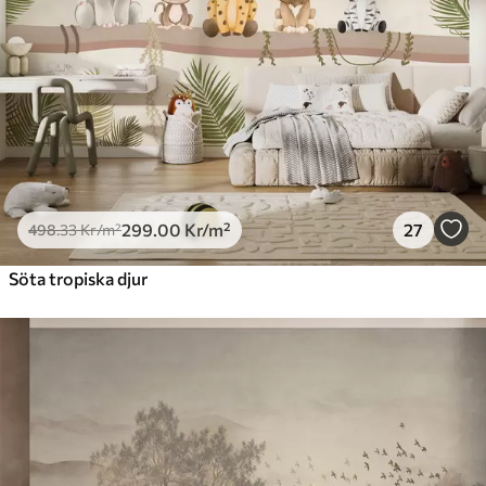
299
.00
Kr
/m²
27
498
.33
Kr
/m²
Söta tropiska djur