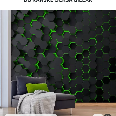
Tillgängliga material
Standard
498
.33
299
.00
Kr
/m²
Premium
631
.67
379
.00
Kr
/m²
Premiumvinyl
725
.00
435
.00
Kr
/m²
Peel and Stick
900
.00
540
.00
Kr
/m²