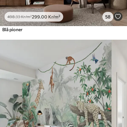
299
.00
Kr
/m²
58
498
.33
Kr
/m²
Blå pioner