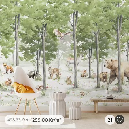
299
.00
Kr
/m²
21
498
.33
Kr
/m²