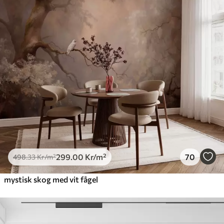
299
.00
Kr
/m²
70
498
.33
Kr
/m²
mystisk skog med vit fågel