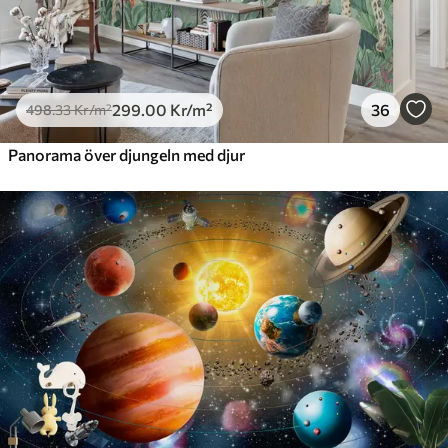
299
.00
Kr
/m²
36
498
.33
Kr
/m²
Panorama över djungeln med djur