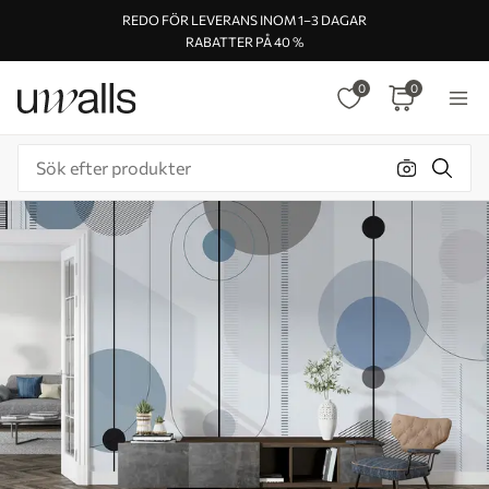
REDO FÖR LEVERANS INOM 1–3 DAGAR
RABATTER PÅ 40 %
0
0