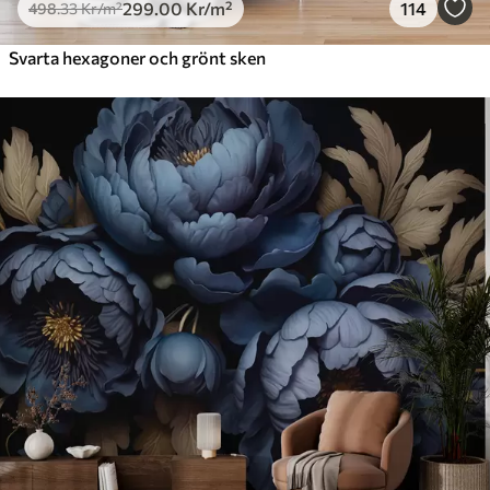
299
.00
Kr
/m²
114
498
.33
Kr
/m²
Svarta hexagoner och grönt sken