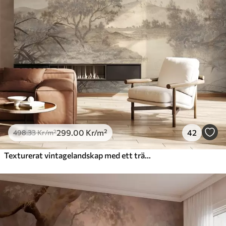
299
.00
Kr
/m²
42
498
.33
Kr
/m²
Texturerat vintagelandskap med ett träd nära en flod och en molnig himmel, naturkonst i sepiatoner