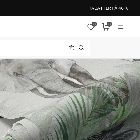
RABATTER PÅ 40 %
0
0