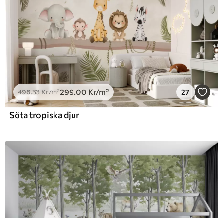
299
.00
Kr
/m²
27
498
.33
Kr
/m²
Söta tropiska djur