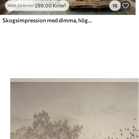
299
.00
Kr
/m²
16
498
.33
Kr
/m²
Skogsimpression med dimma, höga träd och en stig