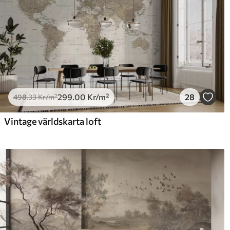
299
.00
Kr
/m²
28
498
.33
Kr
/m²
Vintage världskarta loft