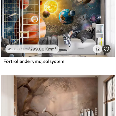
299
.00
Kr
/m²
12
498
.33
Kr
/m²
Förtrollande rymd, solsystem