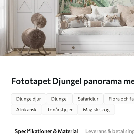
Fototapet Djungel panorama med djur Nr.
u74709d1
Djungeldjur
Djungel
Safaridjur
Flora och f
Afrikansk
Tonårstjejer
Magisk skog
Specifikationer & Material
Leverans & betalnin