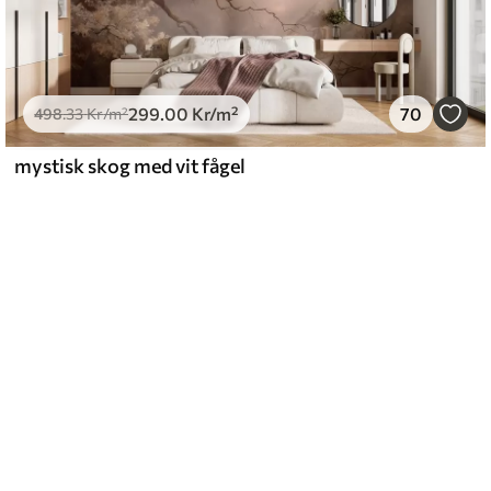
299
.00
Kr
/m²
70
498
.33
Kr
/m²
mystisk skog med vit fågel