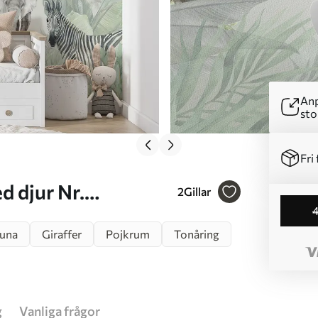
Anp
sto
Fri 
2
Gillar
auna
Giraffer
Pojkrum
Tonåring
g
Vanliga frågor