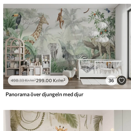
299
.00
Kr
/m²
36
498
.33
Kr
/m²
Panorama över djungeln med djur