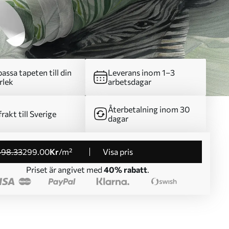
assa tapeten till din
Leverans inom 1–3
rlek
arbetsdagar
Återbetalning inom 30
frakt till Sverige
dagar
498
.33
299
.00
Kr
/m²
Visa pris
Priset är angivet med
40% rabatt
.