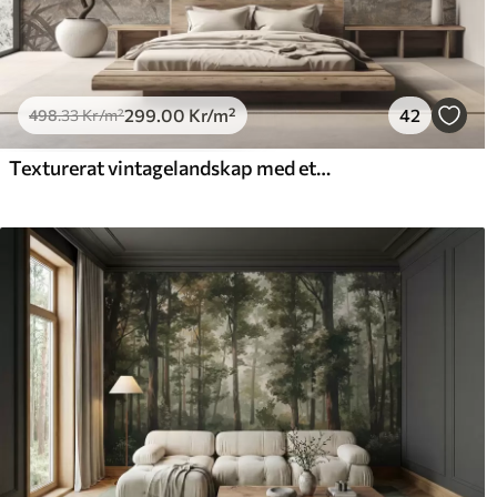
299
.00
Kr
/m²
42
498
.33
Kr
/m²
Texturerat vintagelandskap med ett träd nära en flod och en molnig himmel, naturkonst i sepiatoner