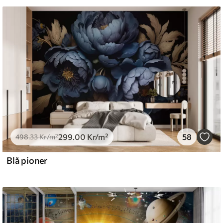
 vatten.
emium
.67
379
.00
Kr
/m²
299
.00
Kr
/m²
58
l and Stick
498
.33
Kr
/m²
0
.00
540
.00
Kr
/m²
Blå pioner