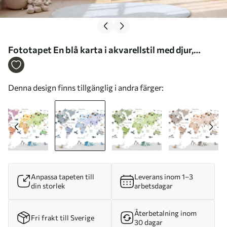
Fototapet En blå karta i akvarellstil med djur,
växter och arkitektur. Text på spanska Nr.
c00009esv1
Denna design finns tillgänglig i andra färger:
Anpassa tapeten till
Leverans inom 1–3
din storlek
arbetsdagar
Återbetalning inom
Fri frakt till Sverige
30 dagar