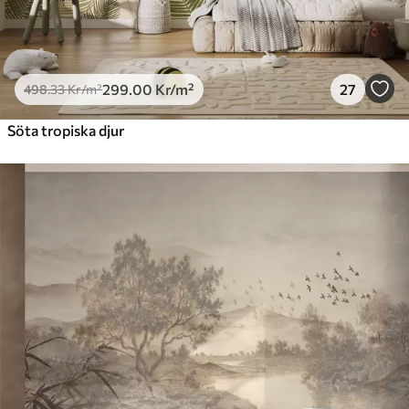
299
.00
Kr
/m²
27
498
.33
Kr
/m²
Söta tropiska djur