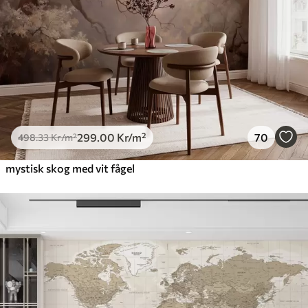
299
.00
Kr
/m²
70
498
.33
Kr
/m²
mystisk skog med vit fågel