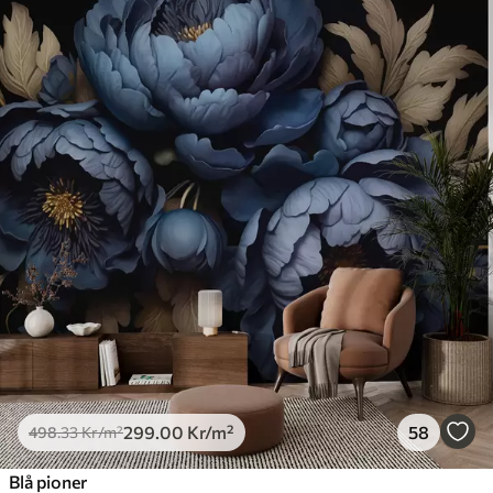
299
.00
Kr
/m²
58
498
.33
Kr
/m²
Blå pioner