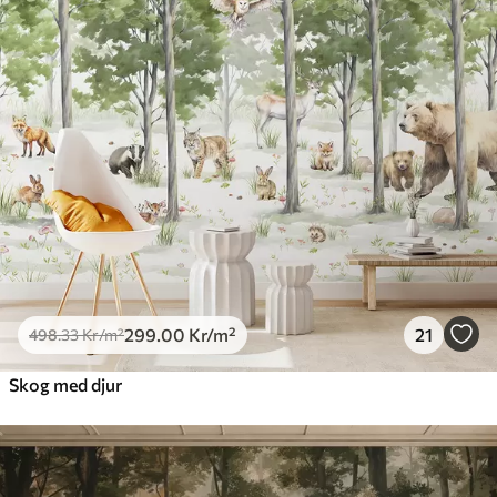
299
.00
Kr
/m²
21
498
.33
Kr
/m²
Skog med djur