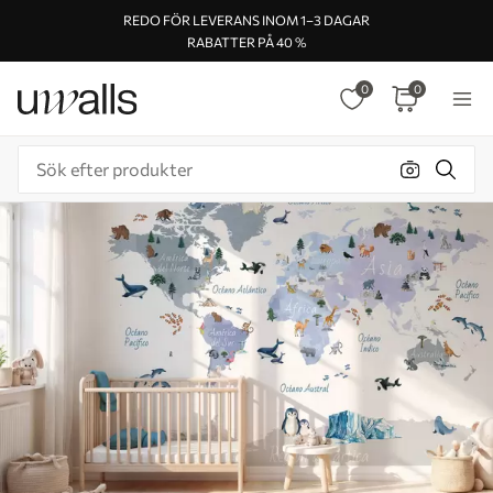
REDO FÖR LEVERANS INOM 1–3 DAGAR
RABATTER PÅ 40 %
0
0