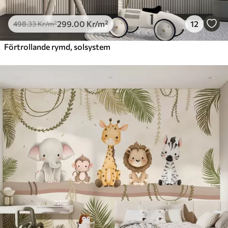
299
.00
Kr
/m²
12
498
.33
Kr
/m²
Förtrollande rymd, solsystem