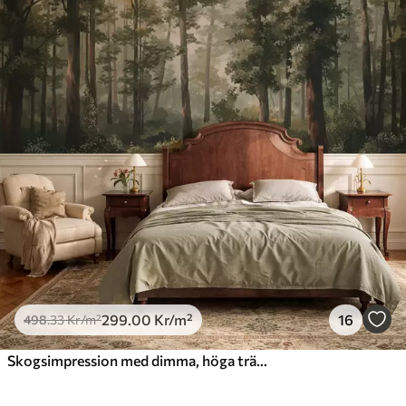
299
.00
Kr
/m²
16
498
.33
Kr
/m²
Skogsimpression med dimma, höga träd och en stig