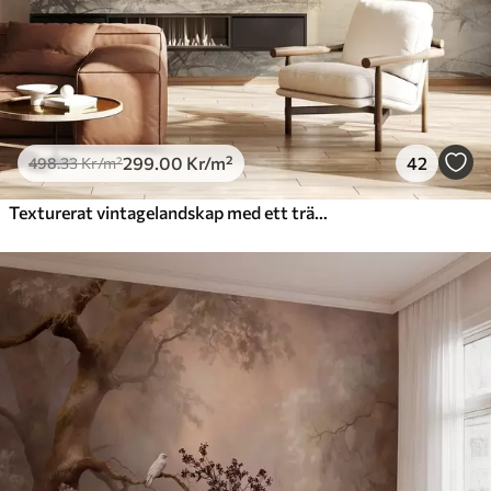
299
.00
Kr
/m²
42
498
.33
Kr
/m²
Texturerat vintagelandskap med ett träd nära en flod och en molnig himmel, naturkonst i sepiatoner