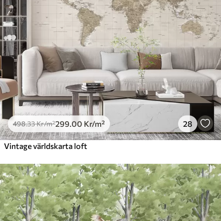
299
.00
Kr
/m²
28
498
.33
Kr
/m²
Vintage världskarta loft