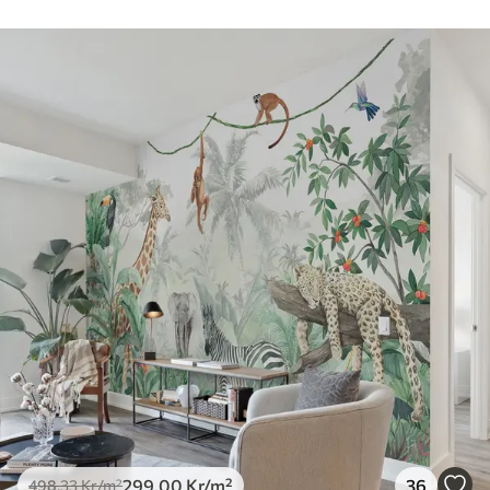
299
.00
Kr
/m²
36
498
.33
Kr
/m²