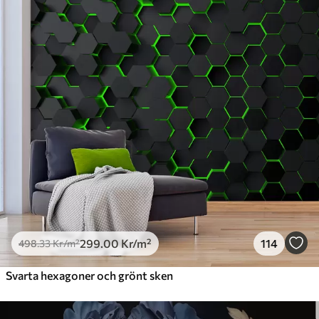
Premium
631
.67
379
.00
Kr
/m²
Premiumvinyl
725
.00
435
.00
Kr
/m²
Peel and Stick
900
.00
540
.00
Kr
/m²
299
.00
Kr
/m²
114
498
.33
Kr
/m²
Svarta hexagoner och grönt sken