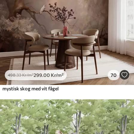
299
.00
Kr
/m²
70
498
.33
Kr
/m²
mystisk skog med vit fågel