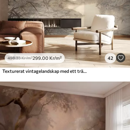
299
.00
Kr
/m²
42
498
.33
Kr
/m²
Texturerat vintagelandskap med ett träd nära en flod och en molnig himmel, naturkonst i sepiatoner