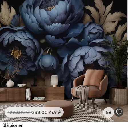
299
.00
Kr
/m²
58
498
.33
Kr
/m²
Blå pioner