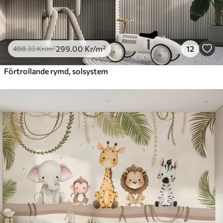
299
.00
Kr
/m²
12
498
.33
Kr
/m²
Förtrollande rymd, solsystem