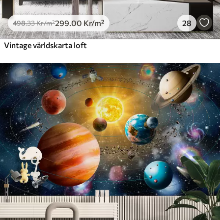
299
.00
Kr
/m²
28
498
.33
Kr
/m²
Vintage världskarta loft