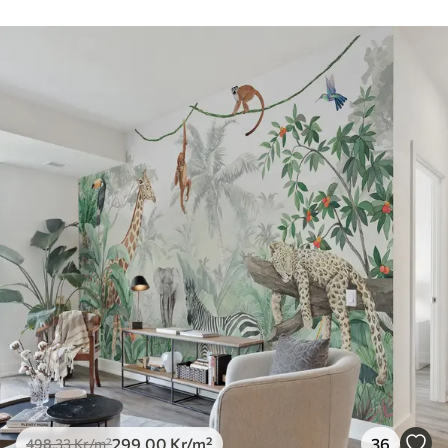
299
.00
Kr
/m²
36
498
.33
Kr
/m²