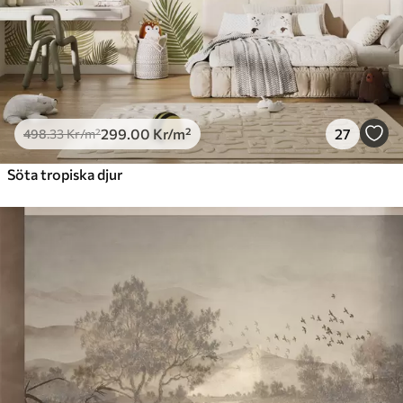
299
.00
Kr
/m²
27
498
.33
Kr
/m²
Söta tropiska djur