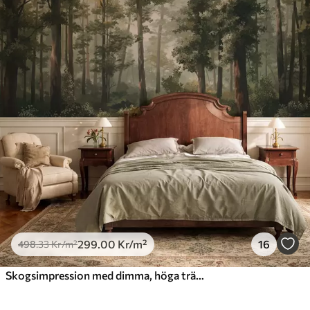
299
.00
Kr
/m²
16
498
.33
Kr
/m²
Skogsimpression med dimma, höga träd och en stig