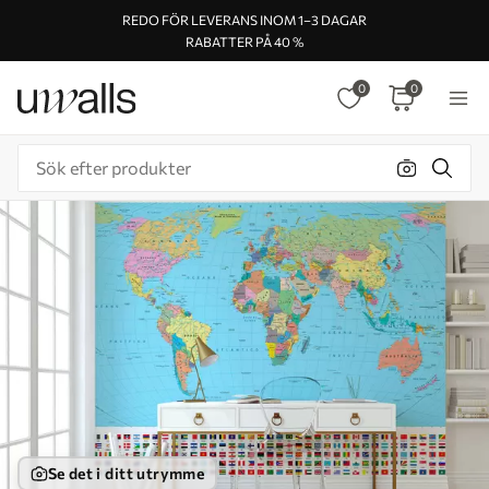
REDO FÖR LEVERANS INOM 1–3 DAGAR
RABATTER PÅ 40 %
0
0
Se det i ditt utrymme