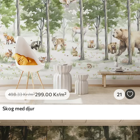
299
.00
Kr
/m²
21
498
.33
Kr
/m²
Skog med djur