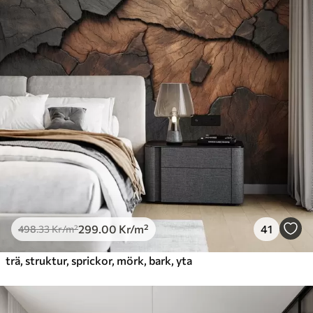
299
.00
Kr
/m²
41
498
.33
Kr
/m²
trä, struktur, sprickor, mörk, bark, yta