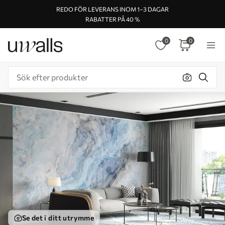
REDO FÖR LEVERANS INOM 1–3 DAGAR
RABATTER PÅ 40 %
0
0
Se det i ditt utrymme