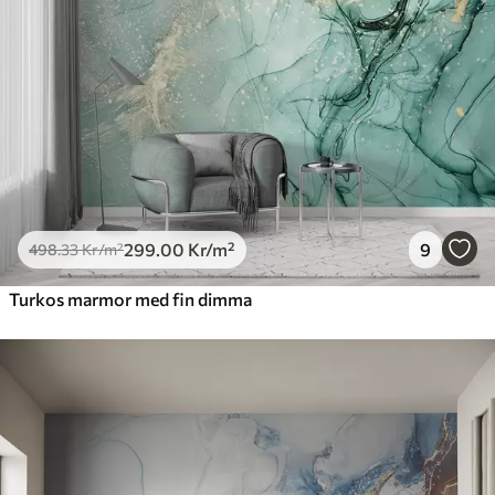
631
.67
379
.00
Kr
/m²
Premiumvinyl
725
.00
435
.00
Kr
/m²
Peel and Stick
900
.00
540
.00
Kr
/m²
299
.00
Kr
/m²
9
498
.33
Kr
/m²
Turkos marmor med fin dimma