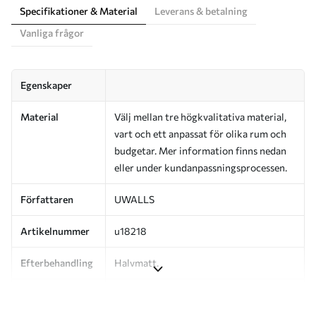
Specifikationer & Material
Leverans & betalning
Vanliga frågor
Egenskaper
Material
Välj mellan tre högkvalitativa material,
vart och ett anpassat för olika rum och
budgetar. Mer information finns nedan
eller under kundanpassningsprocessen.
Författaren
UWALLS
Artikelnummer
u18218
Efterbehandling
Halvmatt.
Produktion
Bilden skrivs ut i den storlek du har
angett och skärs i identiska remsor med