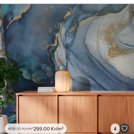
299
.00
Kr
/m²
4
498
.33
Kr
/m²