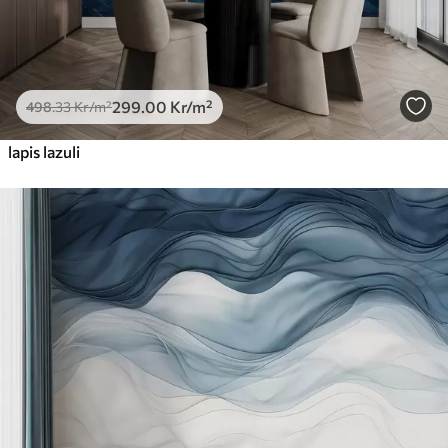
299
.00
Kr
/m²
498
.33
Kr
/m²
lapis lazuli