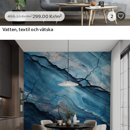
299
.00
Kr
/m²
2
498
.33
Kr
/m²
Vatten, textil och vätska