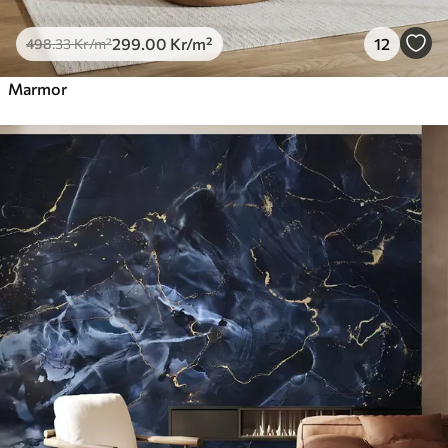
299
.00
Kr
/m²
12
498
.33
Kr
/m²
Marmor