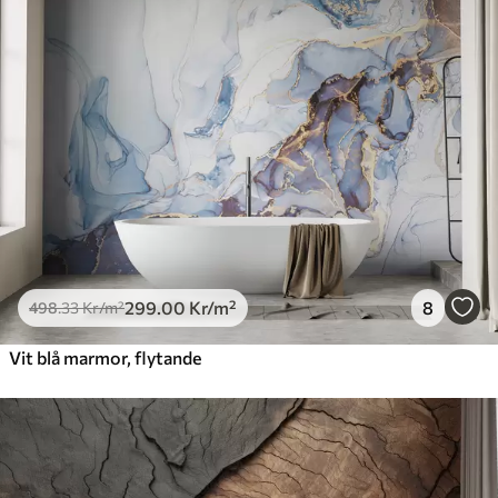
299
.00
Kr
/m²
8
498
.33
Kr
/m²
Vit blå marmor, flytande