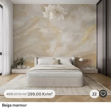
299
.00
Kr
/m²
22
498
.33
Kr
/m²
Beige marmor