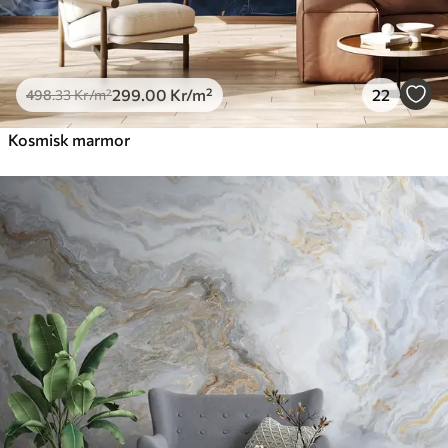
299
.00
Kr
/m²
22
498
.33
Kr
/m²
Kosmisk marmor