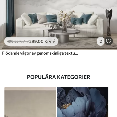
299
.00
Kr
/m²
2
498
.33
Kr
/m²
Flödande vågor av genomskinliga texturer i nyanser av mörkblått , ljusblått och vitt på en ljus bakgrund
POPULÄRA KATEGORIER