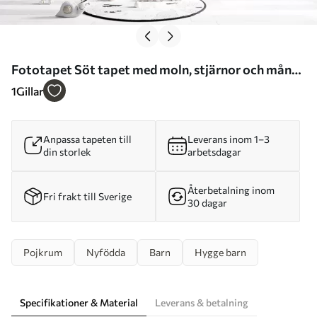
Fototapet Söt tapet med moln, stjärnor och måne
på en blå bakgrund Nr. u97510
1
Gillar
Anpassa tapeten till
Leverans inom 1–3
din storlek
arbetsdagar
Återbetalning inom
Fri frakt till Sverige
30 dagar
Pojkrum
Nyfödda
Barn
Hygge barn
Specifikationer & Material
Leverans & betalning