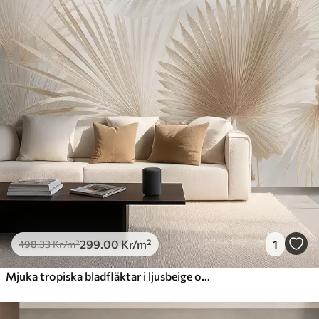
299
.00
Kr
/m²
1
498
.33
Kr
/m²
Mjuka tropiska bladfläktar i ljusbeige och blåaktiga toner