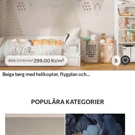
299
.00
Kr
/m²
5
498
.33
Kr
/m²
Beige berg med helikopter, flygplan och djur
POPULÄRA KATEGORIER