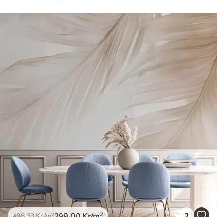
299
.00
Kr
/m²
2
498
.33
Kr
/m²