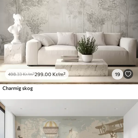
299
.00
Kr
/m²
19
498
.33
Kr
/m²
Charmig skog