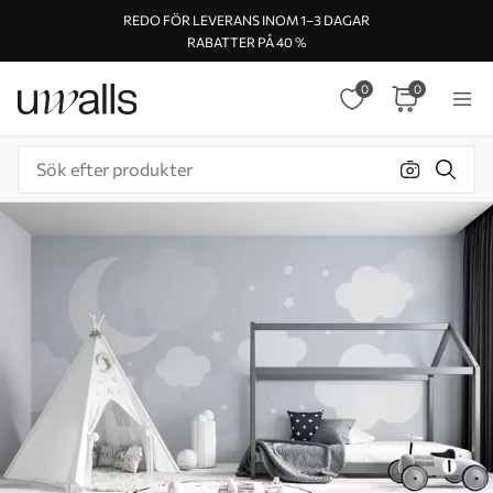
REDO FÖR LEVERANS INOM 1–3 DAGAR
RABATTER PÅ 40 %
0
0