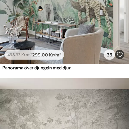
725
.00
435
.00
Kr
/m²
Peel and Stick
900
.00
540
.00
Kr
/m²
299
.00
Kr
/m²
36
498
.33
Kr
/m²
Panorama över djungeln med djur