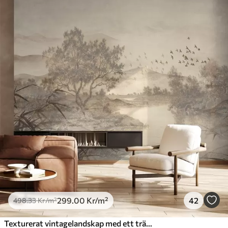
299
.00
Kr
/m²
42
498
.33
Kr
/m²
Texturerat vintagelandskap med ett träd nära en flod och en molnig himmel, naturkonst i sepiatoner