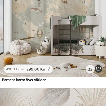
299
.00
Kr
/m²
23
498
.33
Kr
/m²
Barnens karta över världen