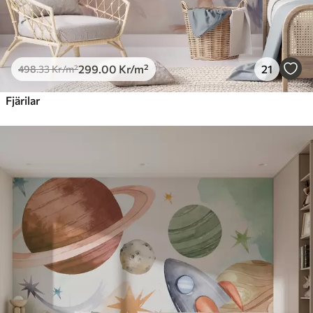
299
.00
Kr
/m²
21
498
.33
Kr
/m²
Fjärilar