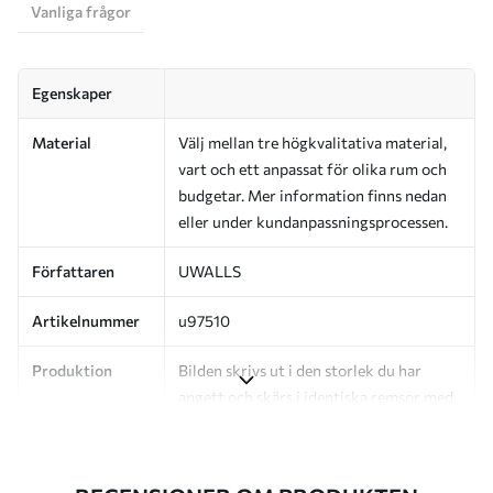
Vanliga frågor
Egenskaper
Material
Välj mellan tre högkvalitativa material,
vart och ett anpassat för olika rum och
budgetar. Mer information finns nedan
eller under kundanpassningsprocessen.
Författaren
UWALLS
Artikelnummer
u97510
Produktion
Bilden skrivs ut i den storlek du har
angett och skärs i identiska remsor med
en bredd på upp till 50 cm.
Dessutom
Du kan lägga till ett lackskikt och/eller