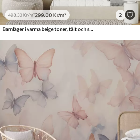
299
.00
Kr
/m²
2
498
.33
Kr
/m²
Barnläger i varma beige toner, tält och skogsdjur