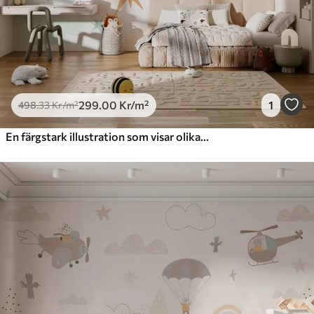
299
.00
Kr
/m²
1
498
.33
Kr
/m²
En färgstark illustration som visar olika planeter och rymdvattenfärg