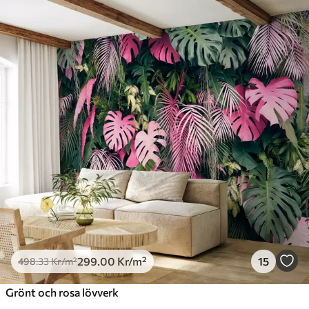
299
.00
Kr
/m²
15
498
.33
Kr
/m²
Grönt och rosa lövverk