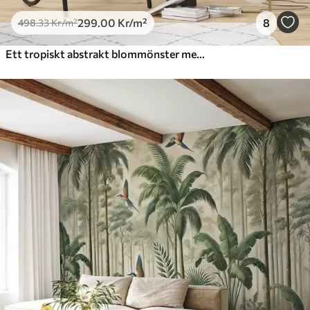
299
.00
Kr
/m²
8
498
.33
Kr
/m²
Ett tropiskt abstrakt blommönster med stora palmblad i nyanser av blått och beige skapar en frodig atmosfär