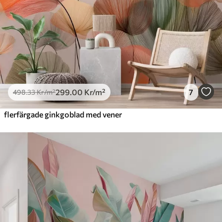
299
.00
Kr
/m²
7
498
.33
Kr
/m²
flerfärgade ginkgoblad med vener