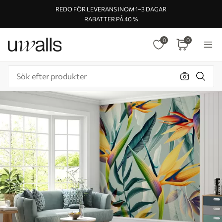
REDO FÖR LEVERANS INOM 1–3 DAGAR
RABATTER PÅ 40 %
0
0