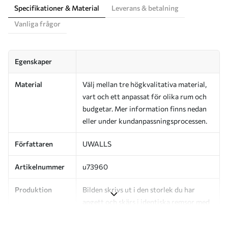
Specifikationer & Material
Leverans & betalning
Vanliga frågor
Egenskaper
Material
Välj mellan tre högkvalitativa material,
vart och ett anpassat för olika rum och
budgetar. Mer information finns nedan
eller under kundanpassningsprocessen.
Författaren
UWALLS
Artikelnummer
u73960
Produktion
Bilden skrivs ut i den storlek du har
angett och skärs i identiska remsor med
en bredd på upp till 50 cm.