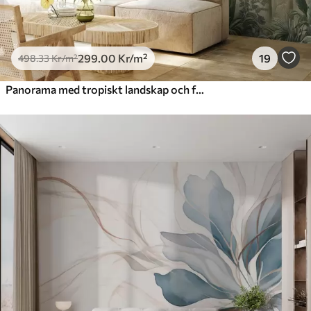
299
.00
Kr
/m²
19
498
.33
Kr
/m²
Panorama med tropiskt landskap och fåglar