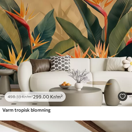
299
.00
Kr
/m²
498
.33
Kr
/m²
Varm tropisk blomning