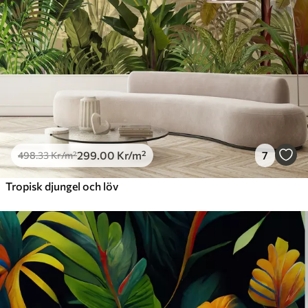
Premiumvinyl
725
.00
435
.00
Kr
/m²
Peel and Stick
900
.00
540
.00
Kr
/m²
299
.00
Kr
/m²
7
498
.33
Kr
/m²
Tropisk djungel och löv