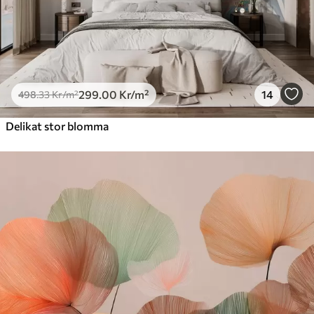
299
.00
Kr
/m²
14
498
.33
Kr
/m²
Delikat stor blomma