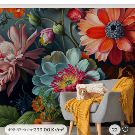
299
.00
Kr
/m²
22
498
.33
Kr
/m²