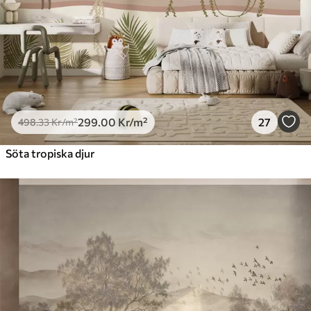
299
.00
Kr
/m²
27
498
.33
Kr
/m²
Söta tropiska djur