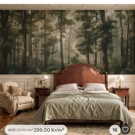
299
.00
Kr
/m²
16
498
.33
Kr
/m²