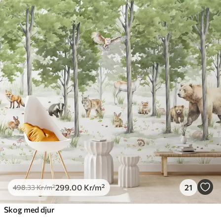
299
.00
Kr
/m²
21
498
.33
Kr
/m²
Skog med djur