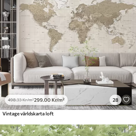
299
.00
Kr
/m²
28
498
.33
Kr
/m²
Vintage världskarta loft