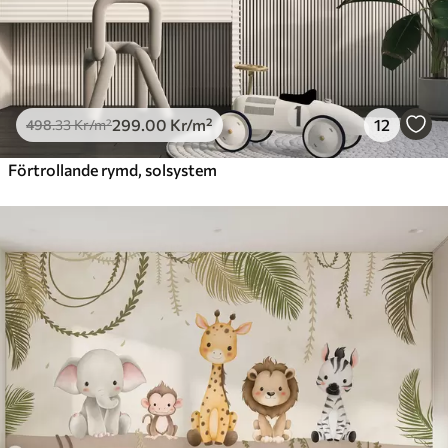
299
.00
Kr
/m²
12
498
.33
Kr
/m²
Förtrollande rymd, solsystem