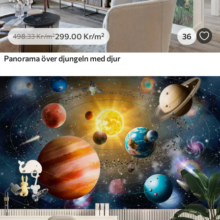
299
.00
Kr
/m²
36
498
.33
Kr
/m²
Panorama över djungeln med djur