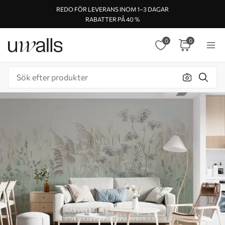
REDO FÖR LEVERANS INOM 1–3 DAGAR
RABATTER PÅ 40 %
0
0