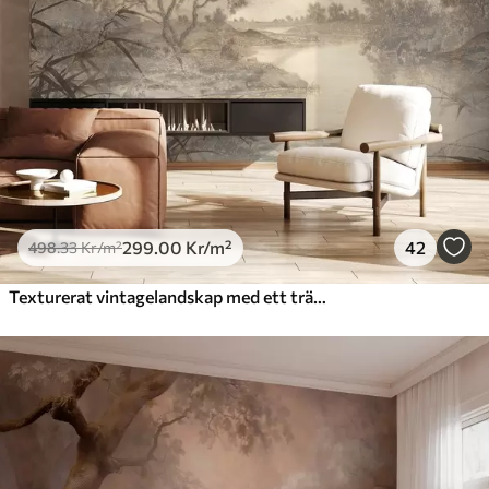
299
.00
Kr
/m²
42
498
.33
Kr
/m²
Texturerat vintagelandskap med ett träd nära en flod och en molnig himmel, naturkonst i sepiatoner