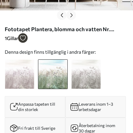
Fototapet Plantera, blomma och vatten Nr.
u00104v1
1
Gillar
Denna design finns tillgänglig i andra färger:
Anpassa tapeten till
Leverans inom 1–3
din storlek
arbetsdagar
Återbetalning inom
Fri frakt till Sverige
30 dagar