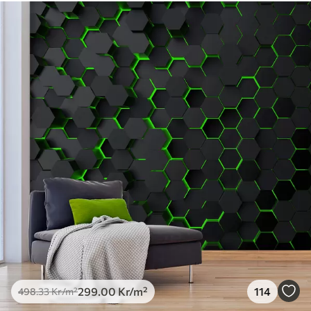
Standard
498
.33
299
.00
Kr
/m²
Premium
631
.67
379
.00
Kr
/m²
Premiumvinyl
725
.00
435
.00
Kr
/m²
Peel and Stick
900
.00
540
.00
Kr
/m²
299
.00
Kr
/m²
114
498
.33
Kr
/m²