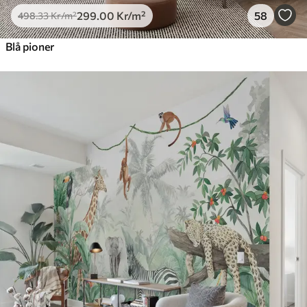
299
.00
Kr
/m²
58
498
.33
Kr
/m²
Blå pioner