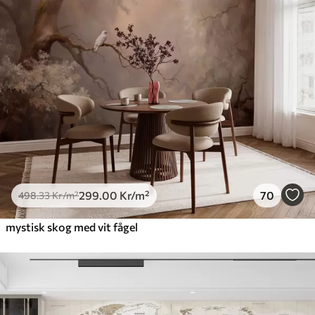
299
.00
Kr
/m²
70
498
.33
Kr
/m²
mystisk skog med vit fågel