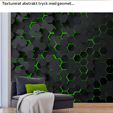
Texturerat abstrakt tryck med geometriska former, cirklar och bågar samt svarta och gröna växter på en vit bakgrund