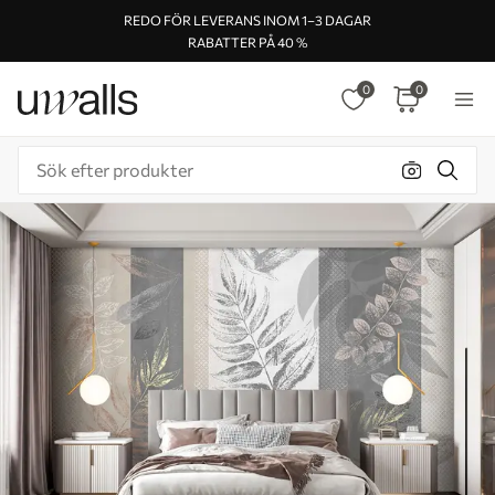
REDO FÖR LEVERANS INOM 1–3 DAGAR
RABATTER PÅ 40 %
0
0