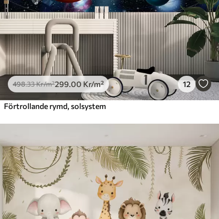
299
.00
Kr
/m²
12
498
.33
Kr
/m²
Förtrollande rymd, solsystem