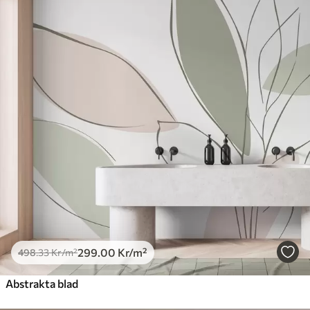
299
.00
Kr
/m²
498
.33
Kr
/m²
Abstrakta blad