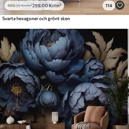
299
.00
Kr
/m²
114
498
.33
Kr
/m²
Svarta hexagoner och grönt sken