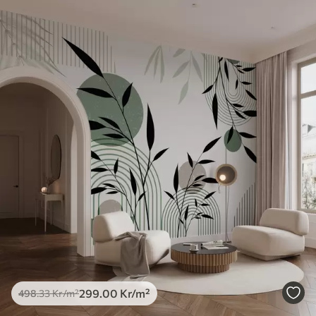
299
.00
Kr
/m²
498
.33
Kr
/m²