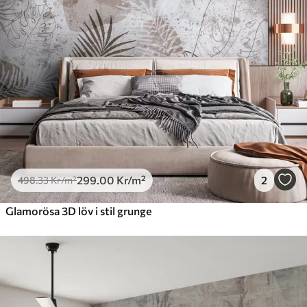
631
.67
379
.00
Kr
/m²
Premiumvinyl
725
.00
435
.00
Kr
/m²
Peel and Stick
900
.00
540
.00
Kr
/m²
299
.00
Kr
/m²
2
498
.33
Kr
/m²
Glamorösa 3D löv i stil grunge