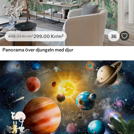
299
.00
Kr
/m²
36
498
.33
Kr
/m²
Panorama över djungeln med djur