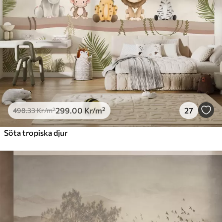
299
.00
Kr
/m²
27
498
.33
Kr
/m²
Söta tropiska djur