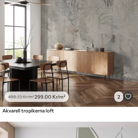
299
.00
Kr
/m²
2
498
.33
Kr
/m²
Akvarell tropikerna loft