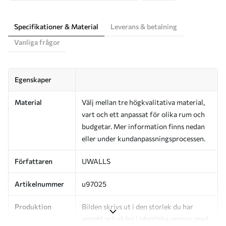
Specifikationer & Material
Leverans & betalning
Vanliga frågor
Egenskaper
Material
Välj mellan tre högkvalitativa material,
vart och ett anpassat för olika rum och
budgetar. Mer information finns nedan
eller under kundanpassningsprocessen.
Författaren
UWALLS
Artikelnummer
u97025
Produktion
Bilden skrivs ut i den storlek du har
angett och skärs i identiska remsor med