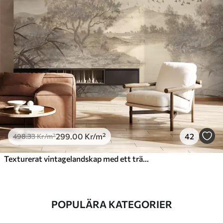
299
.00
Kr
/m²
42
498
.33
Kr
/m²
Texturerat vintagelandskap med ett träd nära en flod och en molnig himmel, naturkonst i sepiatoner
POPULÄRA KATEGORIER