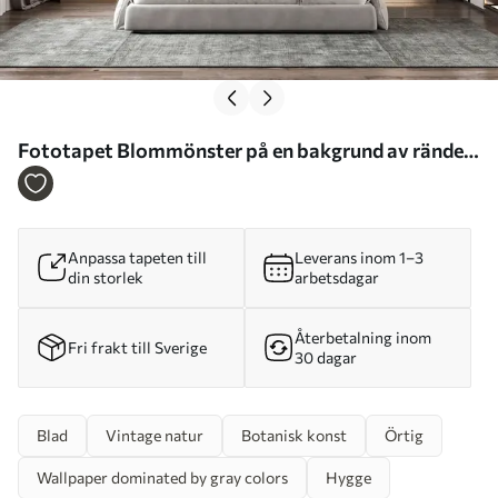
Fototapet Blommönster på en bakgrund av ränder
Nr. u97025
Anpassa tapeten till
Leverans inom 1–3
din storlek
arbetsdagar
Återbetalning inom
Fri frakt till Sverige
30 dagar
Blad
Vintage natur
Botanisk konst
Örtig
Wallpaper dominated by gray colors
Hygge