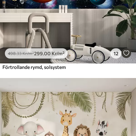
299
.00
Kr
/m²
12
498
.33
Kr
/m²
Förtrollande rymd, solsystem