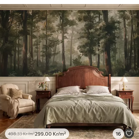
299
.00
Kr
/m²
16
498
.33
Kr
/m²