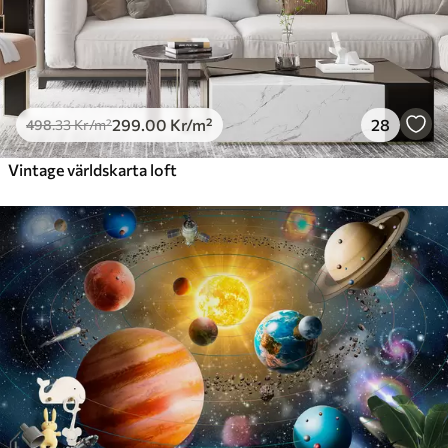
299
.00
Kr
/m²
28
498
.33
Kr
/m²
Vintage världskarta loft