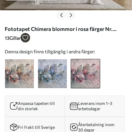
Fototapet Chimera blommor i rosa färger Nr.
u93930v2
13
Gillar
Denna design finns tillgänglig i andra färger:
Anpassa tapeten till
Leverans inom 1–3
din storlek
arbetsdagar
Återbetalning inom
Fri frakt till Sverige
30 dagar