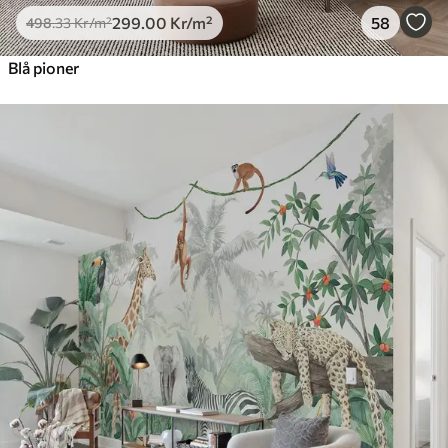
299
.00
Kr
/m²
58
498
.33
Kr
/m²
Blå pioner