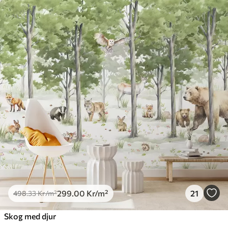
299
.00
Kr
/m²
21
498
.33
Kr
/m²
Skog med djur