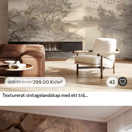
299
.00
Kr
/m²
42
498
.33
Kr
/m²
Texturerat vintagelandskap med ett träd nära en flod och en molnig himmel, naturkonst i sepiatoner