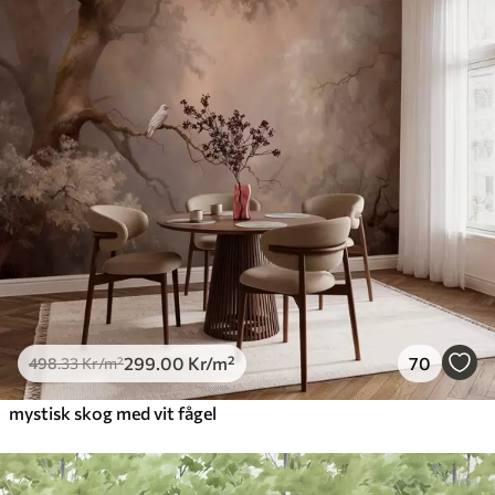
299
.00
Kr
/m²
70
498
.33
Kr
/m²
mystisk skog med vit fågel