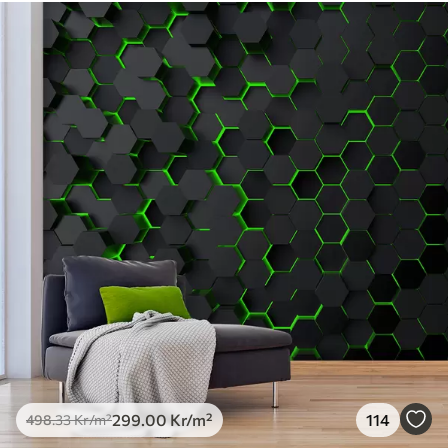
Tillgängliga material
Standard
498
.33
299
.00
Kr
/m²
Premium
631
.67
379
.00
Kr
/m²
Premiumvinyl
725
.00
435
.00
Kr
/m²
Peel and Stick
900
.00
540
.00
Kr
/m²
299
.00
Kr
/m²
114
498
.33
Kr
/m²