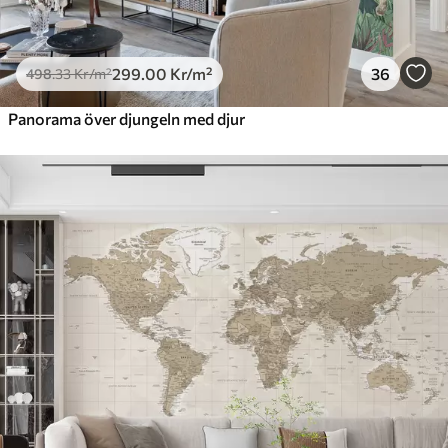
299
.00
Kr
/m²
36
498
.33
Kr
/m²
Panorama över djungeln med djur