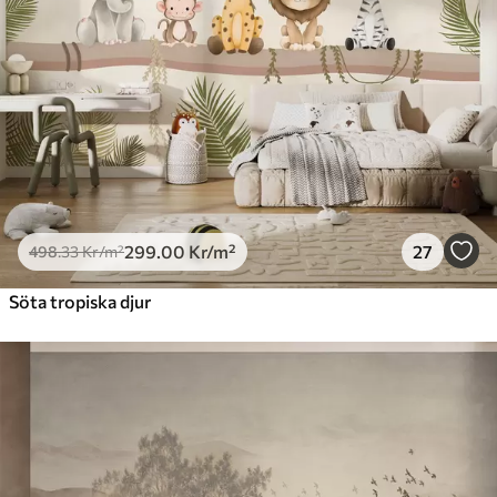
299
.00
Kr
/m²
27
498
.33
Kr
/m²
Söta tropiska djur