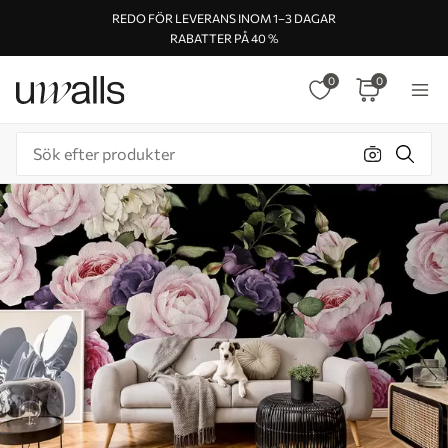
REDO FÖR LEVERANS INOM 1–3 DAGAR
RABATTER PÅ 40 %
0
0