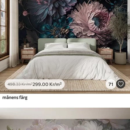
299
.00
Kr
/m²
71
498
.33
Kr
/m²
månens färg