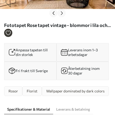
Fototapet Rose tapet vintage - blommor i lila och
rosa toner - perfekt för säng och vardagsrum Nr.
u93612
Anpassa tapeten till
Leverans inom 1–3
din storlek
arbetsdagar
Återbetalning inom
Fri frakt till Sverige
30 dagar
Rosor
Florist
Wallpaper dominated by dark colors
Specifikationer & Material
Leverans & betalning