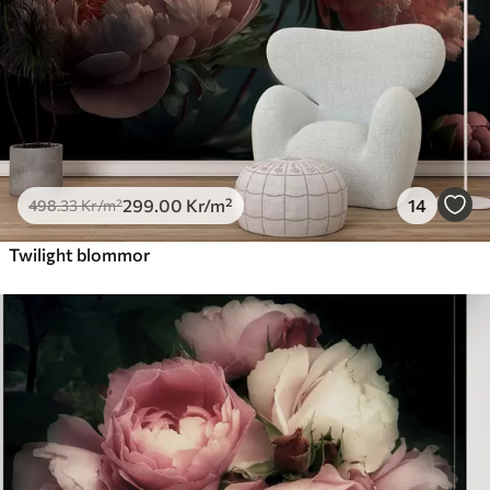
725
.00
435
.00
Kr
/m²
Peel and Stick
900
.00
540
.00
Kr
/m²
299
.00
Kr
/m²
14
498
.33
Kr
/m²
Twilight blommor