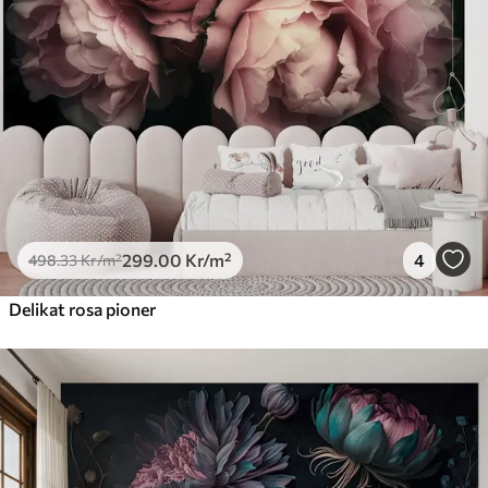
299
.00
Kr
/m²
4
498
.33
Kr
/m²
Delikat rosa pioner