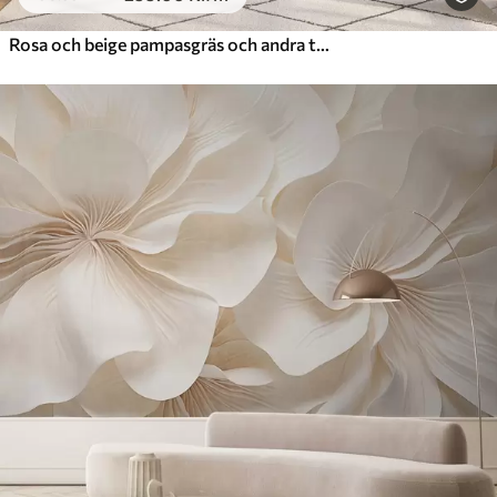
Rosa och beige pampasgräs och andra torkade blommor med en mjuk, disig himmel i bakgrunden