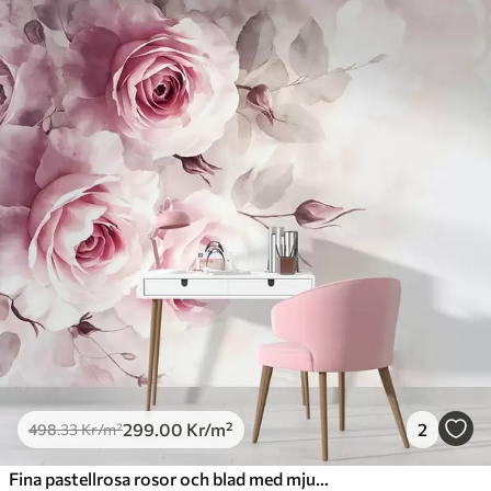
299
.00
Kr
/m²
2
498
.33
Kr
/m²
Fina pastellrosa rosor och blad med mjuk, suddig bakgrund i akvarellimitation