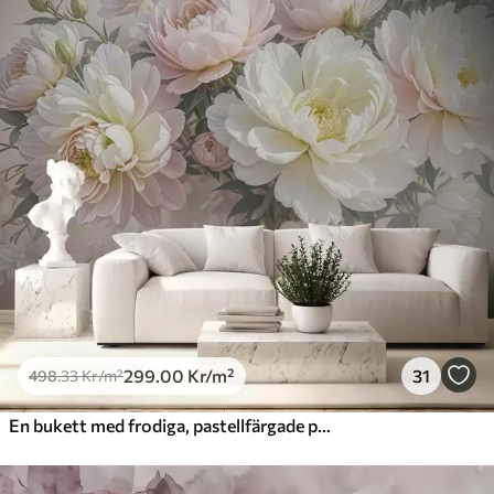
299
.00
Kr
/m²
31
498
.33
Kr
/m²
En bukett med frodiga, pastellfärgade pioner och andra blommor mot en mjuk, suddig bakgrund