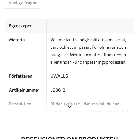
Vanliga frågor
Egenskaper
Material
Välj mellan tre högkvalitativa material,
vart och ett anpassat för olika rum och
budgetar. Mer information finns nedan
eller under kundanpassningsprocessen.
Författaren
UWALLS
Artikelnummer
u93612
Produktion
Bilden skrivs ut i den storlek du har
angett och skärs i identiska remsor med
en bredd på upp till 50 cm.
Dessutom
Du kan lägga till ett lackskikt och/eller