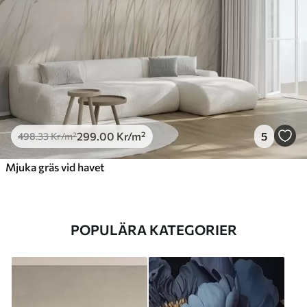
299
.00
Kr
/m²
5
498
.33
Kr
/m²
Mjuka gräs vid havet
POPULÄRA KATEGORIER