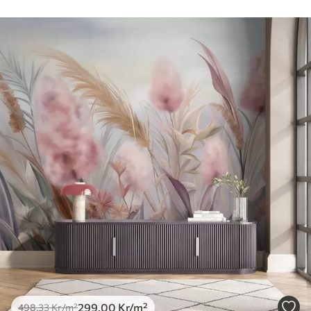
299
.00
Kr
/m²
498
.33
Kr
/m²