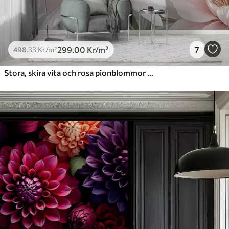
299
.00
Kr
/m²
7
498
.33
Kr
/m²
Stora, skira vita och rosa pionblommor med mjuka, fluffiga kronblad mot en suddig grå bakgrund