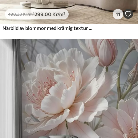
299
.00
Kr
/m²
11
498
.33
Kr
/m²
Närbild av blommor med krämig textur och skira, böljande kronblad som skapar ett mjukt, elegant och texturerat blomsterarrangemang